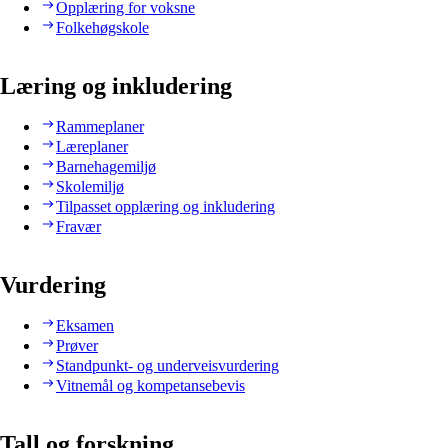
Opplæring for voksne
Folkehøgskole
Læring og inkludering
Rammeplaner
Læreplaner
Barnehagemiljø
Skolemiljø
Tilpasset opplæring og inkludering
Fravær
Vurdering
Eksamen
Prøver
Standpunkt- og underveisvurdering
Vitnemål og kompetansebevis
Tall og forskning