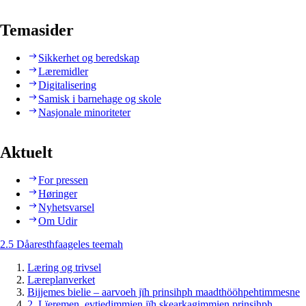
Temasider
Sikkerhet og beredskap
Læremidler
Digitalisering
Samisk i barnehage og skole
Nasjonale minoriteter
Aktuelt
For pressen
Høringer
Nyhetsvarsel
Om Udir
2.5 Dåaresthfaageles teemah
Læring og trivsel
Læreplanverket
Bijjemes bielie – aarvoeh jïh prinsihph maadthööhpehtimmesne
2. Lïeremen, evtiedimmien jïh skearkagimmien prinsihph