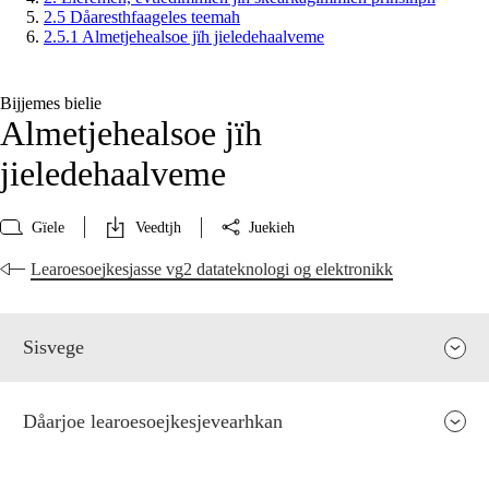
2.5 Dåaresthfaageles teemah
2.5.1 Almetjehealsoe jïh jieledehaalveme
Bijjemes bielie
Almetjehealsoe jïh
jieledehaalveme
Gïele
Veedtjh
Juekieh
Learoesoejkesjasse vg2 datateknologi og elektronikk
Sisvege
Dåarjoe learoesoejkesjevearhkan