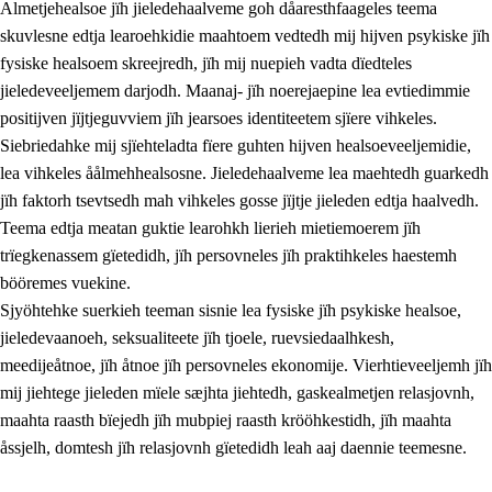
Almetjehealsoe jïh jieledehaalveme goh dåaresthfaageles teema
skuvlesne edtja learoehkidie maahtoem vedtedh mij hijven psykiske jïh
fysiske healsoem skreejredh, jïh mij nuepieh vadta dïedteles
jieledeveeljemem darjodh. Maanaj- jïh noerejaepine lea evtiedimmie
positijven jïjtjeguvviem jïh jearsoes identiteetem sjïere vihkeles.
Siebriedahke mij sjïehteladta fïere guhten hijven healsoeveeljemidie,
lea vihkeles åålmehhealsosne. Jieledehaalveme lea maehtedh guarkedh
jïh faktorh tsevtsedh mah vihkeles gosse jïjtje jieleden edtja haalvedh.
2.
Lïeremen, evtiedimmien jïh skearkagimmien prinsihph
Teema edtja meatan guktie learohkh lierieh mietiemoerem jïh
trïegkenassem gïetedidh, jïh persovneles jïh praktihkeles haestemh
2.1
Sosijaale lïereme jïh evtiedimmie
bööremes vuekine.
2.2
Maahtoe faagine
Sjyöhtehke suerkieh teeman sisnie lea fysiske jïh psykiske healsoe,
jieledevaanoeh, seksualiteete jïh tjoele, ruevsiedaalhkesh,
2.3
Vihkeles tjiehpiesvoeth
meedijeåtnoe, jïh åtnoe jïh persovneles ekonomije. Vierhtieveeljemh jïh
2.4
Lïeredh lïeredh
mij jiehtege jieleden mïele sæjhta jiehtedh, gaskealmetjen relasjovnh,
maahta raasth bïejedh jïh mubpiej raasth krööhkestidh, jïh maahta
Dåaresthfaageles teemah
åssjelh, domtesh jïh relasjovnh gïetedidh leah aaj daennie teemesne.
2.5
Dåaresthfaageles teemah