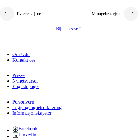
2.5.1
Almetjehealsoe jïh jieledehaalveme
Evtebe sæjroe
Minngebe sæjroe
2.5.2
Demokratije jïh meatanårrojevoete
2.5.3
Monnehke evtiedimmie
Bijjemassese
Om Udir
Kontakt oss
Presse
Nyhetsvarsel
English pages
Personvern
Tilgjengelighetserklæring
Informasjonskapsler
Facebook
LinkedIn