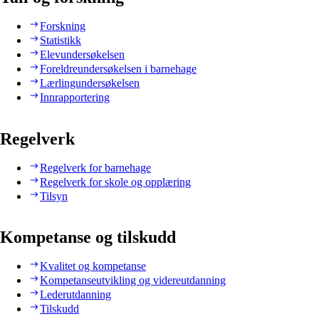
Forskning
Statistikk
Elevundersøkelsen
Foreldreundersøkelsen i barnehage
Lærlingundersøkelsen
Innrapportering
Regelverk
Regelverk for barnehage
Regelverk for skole og opplæring
Tilsyn
Kompetanse og tilskudd
Kvalitet og kompetanse
Kompetanseutvikling og videreutdanning
Lederutdanning
Tilskudd