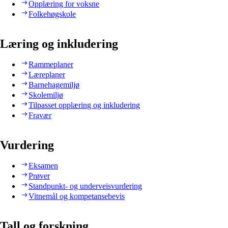
Opplæring for voksne
Folkehøgskole
Læring og inkludering
Rammeplaner
Læreplaner
Barnehagemiljø
Skolemiljø
Tilpasset opplæring og inkludering
Fravær
Vurdering
Eksamen
Prøver
Standpunkt- og underveisvurdering
Vitnemål og kompetansebevis
Tall og forskning