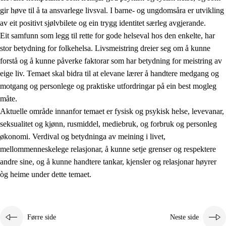
gir høve til å ta ansvarlege livsval. I barne- og ungdomsåra er utvikling
av eit positivt sjølvbilete og ein trygg identitet særleg avgjerande.
Eit samfunn som legg til rette for gode helseval hos den enkelte, har
stor betydning for folkehelsa. Livsmeistring dreier seg om å kunne
forstå og å kunne påverke faktorar som har betydning for meistring av
eige liv. Temaet skal bidra til at elevane lærer å handtere medgang og
2.
Prinsipp for læring, utvikling og danning
motgang og personlege og praktiske utfordringar på ein best mogleg
måte.
2.1
Sosial læring og utvikling
Aktuelle område innanfor temaet er fysisk og psykisk helse, levevanar,
2.2
Kompetanse i faga
seksualitet og kjønn, rusmiddel, mediebruk, og forbruk og personleg
økonomi. Verdival og betydninga av meining i livet,
2.3
Grunnleggjande ferdigheiter
mellommenneskelege relasjonar, å kunne setje grenser og respektere
2.4
Å lære å lære
andre sine, og å kunne handtere tankar, kjensler og relasjonar høyrer
òg heime under dette temaet.
Tverrfaglege tema
2.5
Tverrfaglege tema
2.5.1
Folkehelse og livsmeistring
Førre side
Neste side