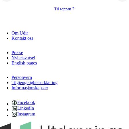
2.5.2
Demokrati og medborgarskap
Til toppen
2.5.3
Berekraftig utvikling
Om Udir
Kontakt oss
Presse
Nyhetsvarsel
English pages
Personvern
Tilgjengelighetserklæring
Informasjonskapsler
Facebook
LinkedIn
Instagram