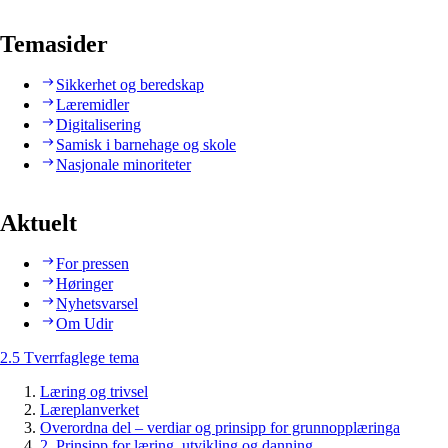
Temasider
Sikkerhet og beredskap
Læremidler
Digitalisering
Samisk i barnehage og skole
Nasjonale minoriteter
Aktuelt
For pressen
Høringer
Nyhetsvarsel
Om Udir
2.5 Tverrfaglege tema
Læring og trivsel
Læreplanverket
Overordna del – verdiar og prinsipp for grunnopplæringa
2. Prinsipp for læring, utvikling og danning