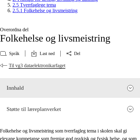
2.5 Tverrfaglege tema
2.5.1 Folkehelse og livsmeistring
Overordna del
Folkehelse og livsmeistring
Språk
Last ned
Del
Til vg3 dataelektronikarfaget
Innhald
Støtte til læreplanverket
Folkehelse og livsmeistring som tverrfagleg tema i skolen skal gi
elevane kompetanse som fremjar god psykisk og fysisk helse, og som