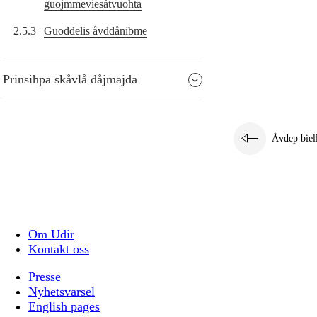
guojmmeviesátvuohta
2.5.3
Guoddelis åvddånibme
Prinsihpa skåvlå dåjmajda
Åvdep biel
Om Udir
Kontakt oss
Presse
Nyhetsvarsel
English pages