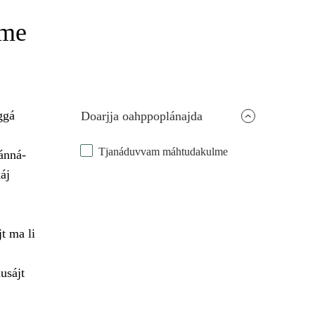
bme
ggá
Doarjja oahppoplánajda
Tjanáduvvam máhtudakulme
ánná-
áj
t ma li
usájt