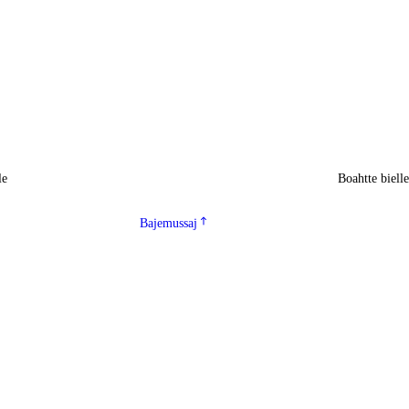
le
Boahtte biell
Bajemussaj