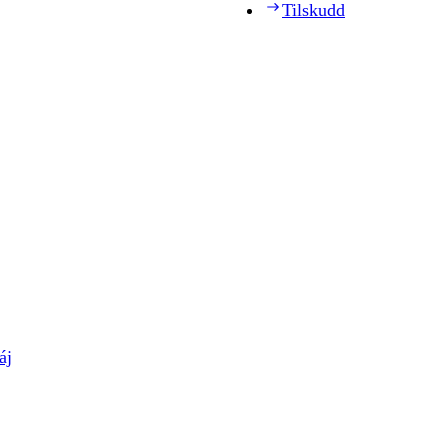
Tilskudd
áj