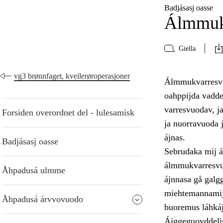
Badjásasj oasse
Álmmukv
Giella
vg3 brønnfaget, kveilerøroperasjoner
Álmmukvarresvuo
oahppijda vadde
varresvuodav, ja
Forsiden overordnet del - lulesamisk
ja nuorravuoda ja
ájnas.
Badjásasj oasse
Sebrudaka mij ás
álmmukvarresvuod
Åhpadusá ulmme
ájnnasa gå galgg
miehtemannamijt 
Åhpadusá árvvovuodo
buoremus láhkáj
Ájggeguovddelis