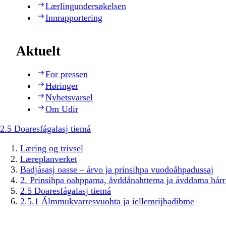
Lærlingundersøkelsen
Innrapportering
Aktuelt
For pressen
Høringer
Nyhetsvarsel
Om Udir
2.5 Doaresfágalasj tiemá
Læring og trivsel
Læreplanverket
Badjásasj oasse – árvo ja prinsihpa vuodoåhpadussaj
2. Prinsihpa oahppama, åvddånahttema ja ávddama hárr
2.5 Doaresfágalasj tiemá
2.5.1 Álmmukvarresvuohta ja iellemrijbadibme