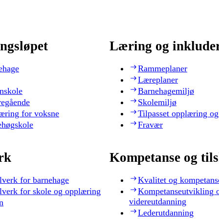
ngsløpet
Læring og inklude
ehage
Rammeplaner
Læreplaner
nskole
Barnehagemiljø
regående
Skolemiljø
æring for voksne
Tilpasset opplæring og
ehøgskole
Fravær
rk
Kompetanse og til
lverk for barnehage
Kvalitet og kompetans
lverk for skole og opplæring
Kompetanseutvikling 
videreutdanning
n
Lederutdanning