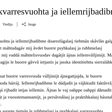
arresvuohta ja iellemrijbadi
Viedtja
Juoge
hta ja iellemrijbadibme doaresfágalasj tiebmán skåvlån gal
t máhtudagáv mij åvdet buorre psyhkalasj ja rubbmelasj
 mij vaddá máhttelisvuodav dagátjit ájnas iellemválljimijt. M
gijn le buorre gåvvå ietjastis ja jasska identitiehtta sierraláhk
at buorre varresvuoda válljimijt ájnegattjajda, le buorre
a hárráj. Iellemrijbadibme le dádjadit ja vájkkudit faktåvråj
á rijbadit ietjas iellemin. Ájnas le vaj oahppe oahppi dåmadit
ja vuosstemannamijt, ja persåvnålasj ja praktihkalasj hásstal
.
 suorge tiemán le rubbmelasj ja psyhkalasj varresvuohta,