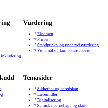
ring
Vurdering
Eksamen
Prøver
Standpunkt- og underveisvurdering
Vitnemål og kompetansebevis
 inkludering
skudd
Temasider
e
Sikkerhet og beredskap
og
Læremidler
Digitalisering
Samisk i barnehage og skole