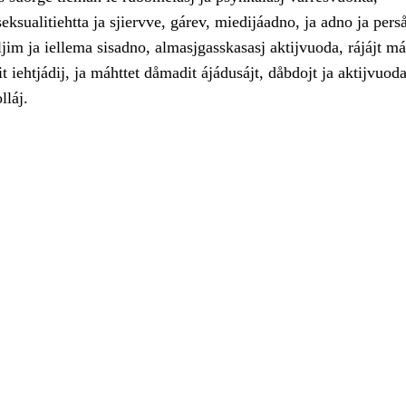
ksualitiehtta ja sjiervve, gárev, miedijáadno, ja adno ja pers
jim ja iellema sisadno, almasjgasskasasj aktijvuoda, rájájt má
it iehtjádij, ja máhttet dåmadit ájádusájt, dåbdojt ja aktijvuod
lláj.