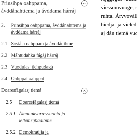
Prinsihpa oahppama,
viessomvuoge, se
åvddånahttema ja ávddama hárráj
ruhta. Árvvováll
biedjat ja vieled
2.
Prinsihpa oahppama, åvddånahttema ja
ávddama hárráj
aj dán tiemá vuo
2.1
Sosiála oahppam ja åvddånibme
2.2
Máhtudahka fágáj hárráj
2.3
Vuodulasj tjehpudagá
2.4
Oahppat oahppat
Doaresfágalasj tiemá
2.5
Doaresfágalasj tiemá
2.5.1
Álmmukvarresvuohta ja
iellemrijbadibme
2.5.2
Demokratijja ja