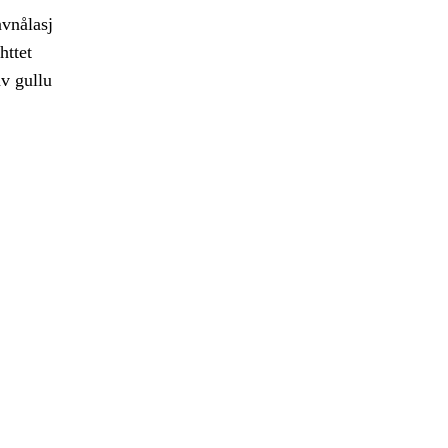
åvnålasj
httet
av gullu