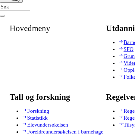
Hovedmeny
Utdanni
Barn
SFO
Grun
Vide
Oppl
Folk
Tall og forskning
Regelve
Forskning
Rege
Statistikk
Rege
Elevundersøkelsen
Tilsy
Foreldreundersøkelsen i barnehage