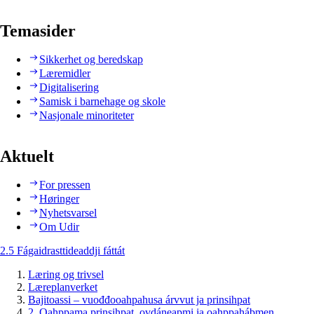
Temasider
Sikkerhet og beredskap
Læremidler
Digitalisering
Samisk i barnehage og skole
Nasjonale minoriteter
Aktuelt
For pressen
Høringer
Nyhetsvarsel
Om Udir
2.5 Fágaidrasttideaddji fáttát
Læring og trivsel
Læreplanverket
Bajitoassi – vuođđooahpahusa árvvut ja prinsihpat
2. Oahppama prinsihpat, ovdáneapmi ja oahppahábmen