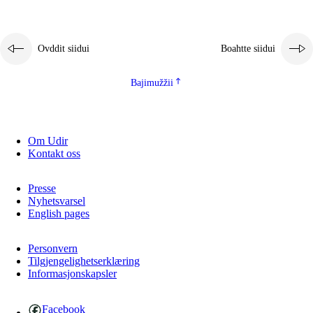
2.5.1
Álbmotdearvvašvuohta ja eallimis birget
2.5.2
Demokratiija ja mielborgárvuohta
Ovddit siidui
Boahtte siidui
2.5.3
Guoddevaš ovdáneapmi
Bajimužžii
Om Udir
Kontakt oss
Presse
Nyhetsvarsel
English pages
Personvern
Tilgjengelighetserklæring
Informasjonskapsler
Facebook