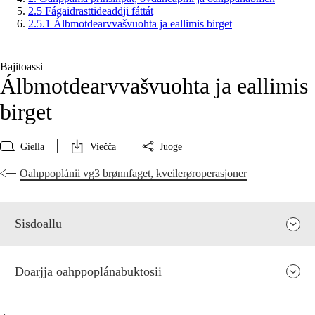
2.5 Fágaidrasttideaddji fáttát
2.5.1 Álbmotdearvvašvuohta ja eallimis birget
Bajitoassi
Álbmotdearvvašvuohta ja eallimis
birget
Giella
Viečča
Juoge
Oahppoplánii vg3 brønnfaget, kveilerøroperasjoner
Sisdoallu
Doarjja oahppoplánabuktosii