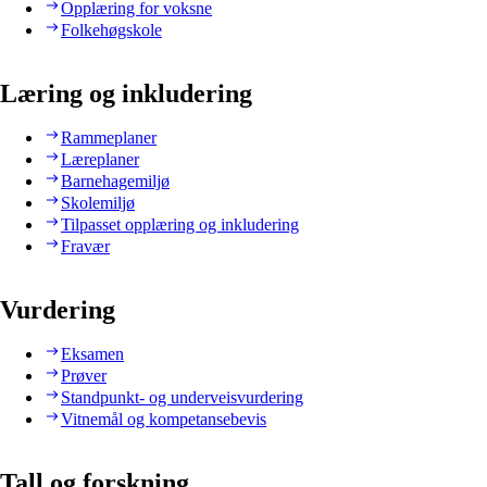
Opplæring for voksne
Folkehøgskole
Læring og inkludering
Rammeplaner
Læreplaner
Barnehagemiljø
Skolemiljø
Tilpasset opplæring og inkludering
Fravær
Vurdering
Eksamen
Prøver
Standpunkt- og underveisvurdering
Vitnemål og kompetansebevis
Tall og forskning