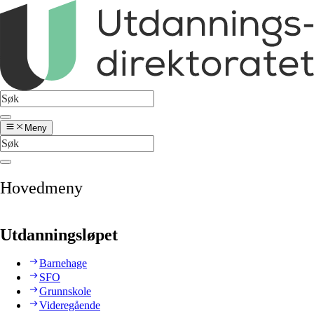
Meny
Hovedmeny
Utdanningsløpet
Barnehage
SFO
Grunnskole
Videregående