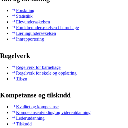
Forskning
Statistikk
Elevundersøkelsen
Foreldreundersøkelsen i barnehage
Lærlingundersøkelsen
Innrapportering
Regelverk
Regelverk for barnehage
Regelverk for skole og opplæring
Tilsyn
Kompetanse og tilskudd
Kvalitet og kompetanse
Kompetanseutvikling og videreutdanning
Lederutdanning
Tilskudd