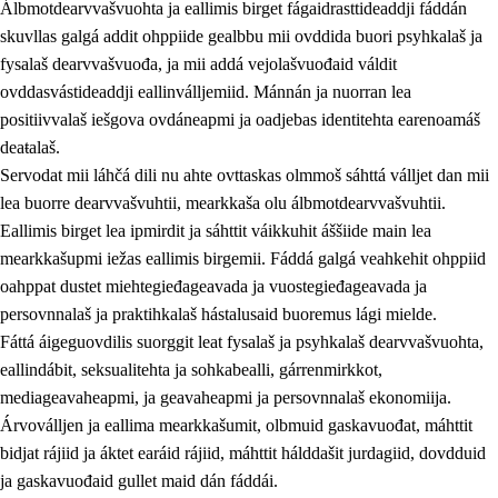
Álbmotdearvvašvuohta ja eallimis birget fágaidrasttideaddji fáddán
skuvllas galgá addit ohppiide gealbbu mii ovddida buori psyhkalaš ja
fysalaš dearvvašvuođa, ja mii addá vejolašvuođaid váldit
ovddasvástideaddji eallinválljemiid. Mánnán ja nuorran lea
positiivvalaš iešgova ovdáneapmi ja oadjebas identitehta earenoamáš
deaŧalaš.
Servodat mii láhčá dili nu ahte ovttaskas olmmoš sáhttá válljet dan mii
lea buorre dearvvašvuhtii, mearkkaša olu álbmotdearvvašvuhtii.
2.
Oahppama prinsihpat, ovdáneapmi ja oahppahábmen
Eallimis birget lea ipmirdit ja sáhttit váikkuhit áššiide main lea
mearkkašupmi iežas eallimis birgemii. Fáddá galgá veahkehit ohppiid
2.1
Sosiála oahppan ja ovdáneapmi
oahppat dustet miehtegieđageavada ja vuostegieđageavada ja
2.2
Gealbu fágain
persovnnalaš ja praktihkalaš hástalusaid buoremus lági mielde.
Fáttá áigeguovdilis suorggit leat fysalaš ja psyhkalaš dearvvašvuohta,
2.3
Vuođđogálggat
eallindábit, seksualitehta ja sohkabealli, gárrenmirkkot,
2.4
Oahppat oahppat
mediageavaheapmi, ja geavaheapmi ja persovnnalaš ekonomiija.
Árvoválljen ja eallima mearkkašumit, olbmuid gaskavuođat, máhttit
Fágaidrasttideaddji fáttát
bidjat rájiid ja áktet earáid rájiid, máhttit hálddašit jurdagiid, dovdduid
2.5
Fágaidrasttideaddji fáttát
ja gaskavuođaid gullet maid dán fáddái.