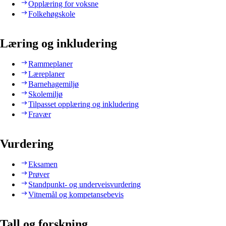
Opplæring for voksne
Folkehøgskole
Læring og inkludering
Rammeplaner
Læreplaner
Barnehagemiljø
Skolemiljø
Tilpasset opplæring og inkludering
Fravær
Vurdering
Eksamen
Prøver
Standpunkt- og underveisvurdering
Vitnemål og kompetansebevis
Tall og forskning