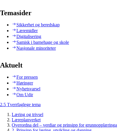
Temasider
Sikkerhet og beredskap
Læremidler
Digitalisering
Samisk i barnehage og skole
Nasjonale minoriteter
Aktuelt
For pressen
Høringer
Nyhetsvarsel
Om Udir
2.5 Tverrfaglege tema
Læring og trivsel
Læreplanverket
Overordna del – verdiar og prinsipp for grunnopplæringa
2. Prinsipp for læring, utvikling og danning