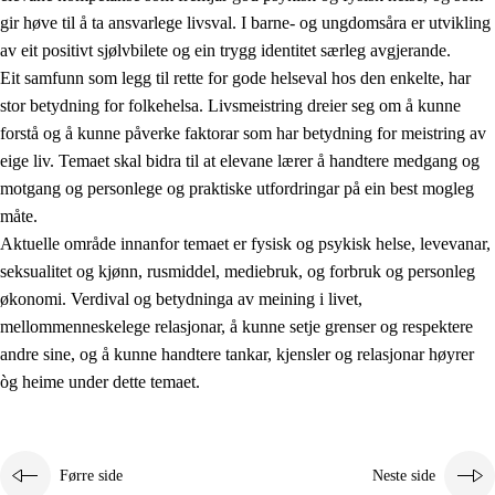
gir høve til å ta ansvarlege livsval. I barne- og ungdomsåra er utvikling
av eit positivt sjølvbilete og ein trygg identitet særleg avgjerande.
Eit samfunn som legg til rette for gode helseval hos den enkelte, har
stor betydning for folkehelsa. Livsmeistring dreier seg om å kunne
forstå og å kunne påverke faktorar som har betydning for meistring av
eige liv. Temaet skal bidra til at elevane lærer å handtere medgang og
2.
Prinsipp for læring, utvikling og danning
motgang og personlege og praktiske utfordringar på ein best mogleg
måte.
2.1
Sosial læring og utvikling
Aktuelle område innanfor temaet er fysisk og psykisk helse, levevanar,
2.2
Kompetanse i faga
seksualitet og kjønn, rusmiddel, mediebruk, og forbruk og personleg
økonomi. Verdival og betydninga av meining i livet,
2.3
Grunnleggjande ferdigheiter
mellommenneskelege relasjonar, å kunne setje grenser og respektere
2.4
Å lære å lære
andre sine, og å kunne handtere tankar, kjensler og relasjonar høyrer
òg heime under dette temaet.
Tverrfaglege tema
2.5
Tverrfaglege tema
2.5.1
Folkehelse og livsmeistring
Førre side
Neste side