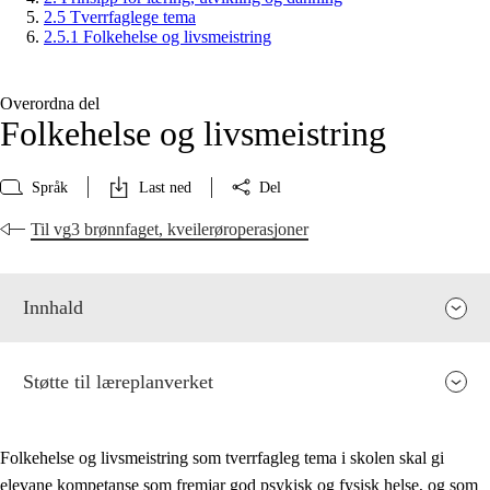
2.5 Tverrfaglege tema
2.5.1 Folkehelse og livsmeistring
Overordna del
Folkehelse og livsmeistring
Språk
Last ned
Del
Til vg3 brønnfaget, kveilerøroperasjoner
Innhald
Støtte til læreplanverket
Folkehelse og livsmeistring som tverrfagleg tema i skolen skal gi
elevane kompetanse som fremjar god psykisk og fysisk helse, og som