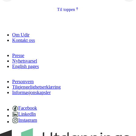
2.5.2
Demokrati og medborgarskap
Til toppen
2.5.3
Berekraftig utvikling
Om Udir
Kontakt oss
Presse
Nyhetsvarsel
English pages
Personvern
Tilgjengelighetserklæring
Informasjonskapsler
Facebook
LinkedIn
Instagram