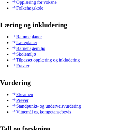
Opplæring for voksne
Folkehøgskole
Læring og inkludering
Rammeplaner
Læreplaner
Barnehagemiljø
Skolemiljø
Tilpasset opplæring og inkludering
Fravær
Vurdering
Eksamen
Prøver
Standpunkt- og underveisvurdering
Vitnemål og kompetansebevis
Tall og forskning