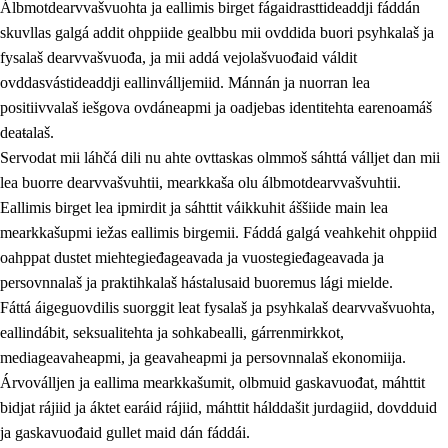
Álbmotdearvvašvuohta ja eallimis birget fágaidrasttideaddji fáddán
skuvllas galgá addit ohppiide gealbbu mii ovddida buori psyhkalaš ja
fysalaš dearvvašvuođa, ja mii addá vejolašvuođaid váldit
ovddasvástideaddji eallinválljemiid. Mánnán ja nuorran lea
positiivvalaš iešgova ovdáneapmi ja oadjebas identitehta earenoamáš
deaŧalaš.
Servodat mii láhčá dili nu ahte ovttaskas olmmoš sáhttá válljet dan mii
lea buorre dearvvašvuhtii, mearkkaša olu álbmotdearvvašvuhtii.
2.
Oahppama prinsihpat, ovdáneapmi ja oahppahábmen
Eallimis birget lea ipmirdit ja sáhttit váikkuhit áššiide main lea
mearkkašupmi iežas eallimis birgemii. Fáddá galgá veahkehit ohppiid
2.1
Sosiála oahppan ja ovdáneapmi
oahppat dustet miehtegieđageavada ja vuostegieđageavada ja
2.2
Gealbu fágain
persovnnalaš ja praktihkalaš hástalusaid buoremus lági mielde.
Fáttá áigeguovdilis suorggit leat fysalaš ja psyhkalaš dearvvašvuohta,
2.3
Vuođđogálggat
eallindábit, seksualitehta ja sohkabealli, gárrenmirkkot,
2.4
Oahppat oahppat
mediageavaheapmi, ja geavaheapmi ja persovnnalaš ekonomiija.
Árvoválljen ja eallima mearkkašumit, olbmuid gaskavuođat, máhttit
Fágaidrasttideaddji fáttát
bidjat rájiid ja áktet earáid rájiid, máhttit hálddašit jurdagiid, dovdduid
2.5
Fágaidrasttideaddji fáttát
ja gaskavuođaid gullet maid dán fáddái.