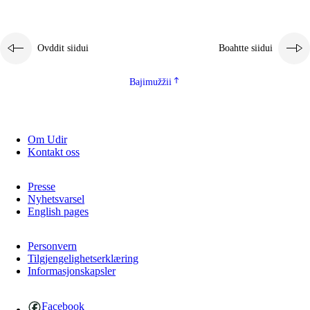
2.5.1
Álbmotdearvvašvuohta ja eallimis birget
2.5.2
Demokratiija ja mielborgárvuohta
Ovddit siidui
Boahtte siidui
2.5.3
Guoddevaš ovdáneapmi
Bajimužžii
Om Udir
Kontakt oss
Presse
Nyhetsvarsel
English pages
Personvern
Tilgjengelighetserklæring
Informasjonskapsler
Facebook