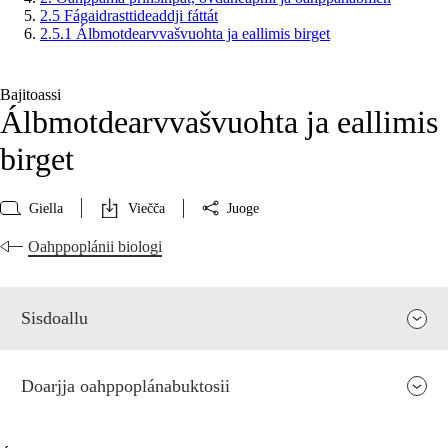
2.5 Fágaidrasttideaddji fáttát
2.5.1 Álbmotdearvvašvuohta ja eallimis birget
Bajitoassi
Álbmotdearvvašvuohta ja eallimis
birget
Giella
Viečča
Juoge
Oahppoplánii biologi
Sisdoallu
Doarjja oahppoplánabuktosii