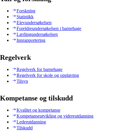
Forskning
Statistikk
Elevundersøkelsen
Foreldreundersøkelsen i barnehage
Lærlingundersøkelsen
Innrapportering
Regelverk
Regelverk for barnehage
Regelverk for skole og opplæring
Tilsyn
Kompetanse og tilskudd
Kvalitet og kompetanse
Kompetanseutvikling og videreutdanning
Lederutdanning
Tilskudd