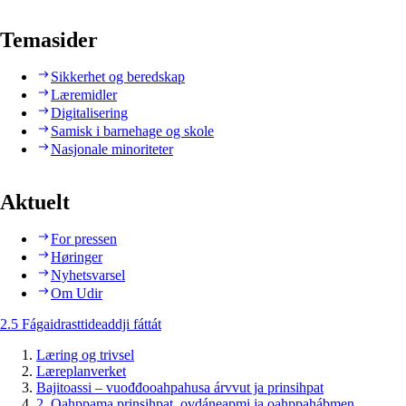
Temasider
Sikkerhet og beredskap
Læremidler
Digitalisering
Samisk i barnehage og skole
Nasjonale minoriteter
Aktuelt
For pressen
Høringer
Nyhetsvarsel
Om Udir
2.5 Fágaidrasttideaddji fáttát
Læring og trivsel
Læreplanverket
Bajitoassi – vuođđooahpahusa árvvut ja prinsihpat
2. Oahppama prinsihpat, ovdáneapmi ja oahppahábmen