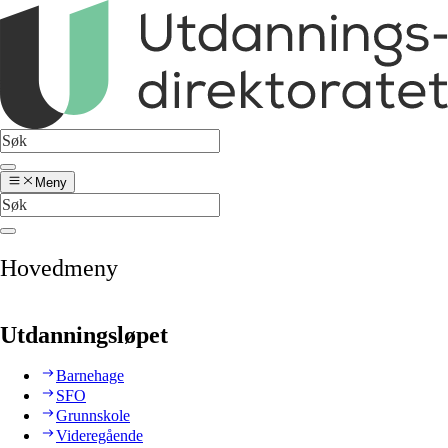
Meny
Hovedmeny
Utdanningsløpet
Barnehage
SFO
Grunnskole
Videregående