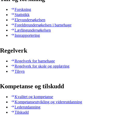
Forskning
Statistikk
Elevundersøkelsen
Foreldreundersøkelsen i barnehage
Lærlingundersøkelsen
Innrapportering
Regelverk
Regelverk for barnehage
Regelverk for skole og opplæring
Tilsyn
Kompetanse og tilskudd
Kvalitet og kompetanse
Kompetanseutvikling og videreutdanning
Lederutdanning
Tilskudd