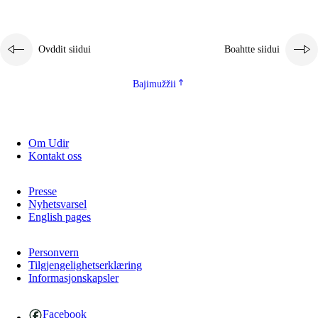
2.5.1
Álbmotdearvvašvuohta ja eallimis birget
2.5.2
Demokratiija ja mielborgárvuohta
Ovddit siidui
Boahtte siidui
2.5.3
Guoddevaš ovdáneapmi
Bajimužžii
Om Udir
Kontakt oss
Presse
Nyhetsvarsel
English pages
Personvern
Tilgjengelighetserklæring
Informasjonskapsler
Facebook