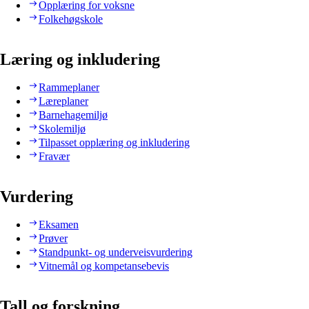
Opplæring for voksne
Folkehøgskole
Læring og inkludering
Rammeplaner
Læreplaner
Barnehagemiljø
Skolemiljø
Tilpasset opplæring og inkludering
Fravær
Vurdering
Eksamen
Prøver
Standpunkt- og underveisvurdering
Vitnemål og kompetansebevis
Tall og forskning