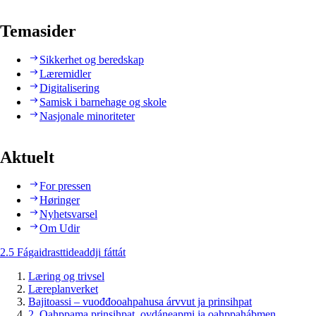
Temasider
Sikkerhet og beredskap
Læremidler
Digitalisering
Samisk i barnehage og skole
Nasjonale minoriteter
Aktuelt
For pressen
Høringer
Nyhetsvarsel
Om Udir
2.5 Fágaidrasttideaddji fáttát
Læring og trivsel
Læreplanverket
Bajitoassi – vuođđooahpahusa árvvut ja prinsihpat
2. Oahppama prinsihpat, ovdáneapmi ja oahppahábmen