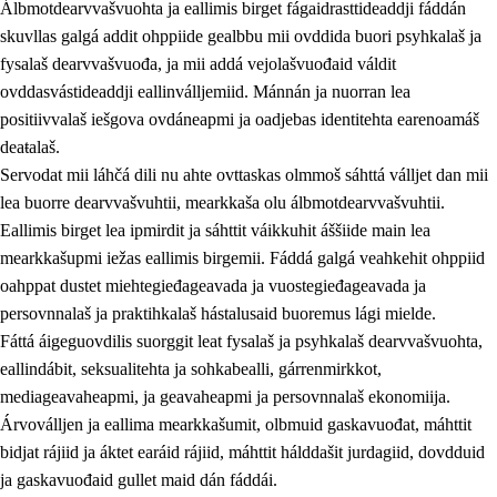
Álbmotdearvvašvuohta ja eallimis birget fágaidrasttideaddji fáddán
skuvllas galgá addit ohppiide gealbbu mii ovddida buori psyhkalaš ja
fysalaš dearvvašvuođa, ja mii addá vejolašvuođaid váldit
ovddasvástideaddji eallinválljemiid. Mánnán ja nuorran lea
positiivvalaš iešgova ovdáneapmi ja oadjebas identitehta earenoamáš
deaŧalaš.
Servodat mii láhčá dili nu ahte ovttaskas olmmoš sáhttá válljet dan mii
lea buorre dearvvašvuhtii, mearkkaša olu álbmotdearvvašvuhtii.
2.
Oahppama prinsihpat, ovdáneapmi ja oahppahábmen
Eallimis birget lea ipmirdit ja sáhttit váikkuhit áššiide main lea
mearkkašupmi iežas eallimis birgemii. Fáddá galgá veahkehit ohppiid
2.1
Sosiála oahppan ja ovdáneapmi
oahppat dustet miehtegieđageavada ja vuostegieđageavada ja
2.2
Gealbu fágain
persovnnalaš ja praktihkalaš hástalusaid buoremus lági mielde.
Fáttá áigeguovdilis suorggit leat fysalaš ja psyhkalaš dearvvašvuohta,
2.3
Vuođđogálggat
eallindábit, seksualitehta ja sohkabealli, gárrenmirkkot,
2.4
Oahppat oahppat
mediageavaheapmi, ja geavaheapmi ja persovnnalaš ekonomiija.
Árvoválljen ja eallima mearkkašumit, olbmuid gaskavuođat, máhttit
Fágaidrasttideaddji fáttát
bidjat rájiid ja áktet earáid rájiid, máhttit hálddašit jurdagiid, dovdduid
2.5
Fágaidrasttideaddji fáttát
ja gaskavuođaid gullet maid dán fáddái.