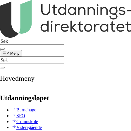
Meny
Hovedmeny
Utdanningsløpet
Barnehage
SFO
Grunnskole
Videregående