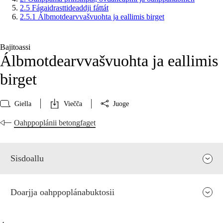
2.5 Fágaidrasttideaddji fáttát
2.5.1 Álbmotdearvvašvuohta ja eallimis birget
Bajitoassi
Álbmotdearvvašvuohta ja eallimis
birget
Giella
Viečča
Juoge
Oahppoplánii betongfaget
Sisdoallu
Doarjja oahppoplánabuktosii