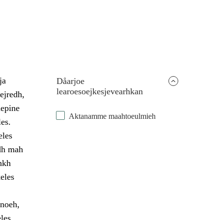
ja
Dåarjoe
learoesoejkesjevearhkan
ejredh,
aepine
Aktanamme maahtoeulmieh
les.
eles
edh mah
hkh
eles
anoeh,
eles