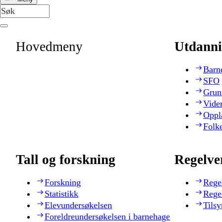
Hovedmeny
Utdanni
Barn
SFO
Grun
Vide
Oppl
Folk
Tall og forskning
Regelve
Forskning
Rege
Statistikk
Rege
Elevundersøkelsen
Tilsy
Foreldreundersøkelsen i barnehage