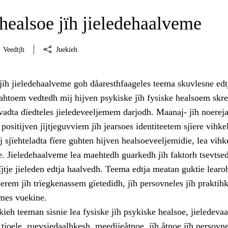
healsoe jïh jieledehaalveme
Veedtjh
Juekieh
jïh jieledehaalveme goh dåaresthfaageles teema skuvlesne edt
ahtoem vedtedh mij hijven psykiske jïh fysiske healsoem skre
vadta dïedteles jieledeveeljemem darjodh. Maanaj- jïh noerej
positijven jïjtjeguvviem jïh jearsoes identiteetem sjïere vihke
 sjïehteladta fïere guhten hijven healsoeveeljemidie, lea vihk
. Jieledehaalveme lea maehtedh guarkedh jïh faktorh tsevts
ïjtje jieleden edtja haalvedh. Teema edtja meatan guktie learo
erem jïh trïegkenassem gïetedidh, jïh persovneles jïh praktihk
mes vuekine.
ieh teeman sisnie lea fysiske jïh psykiske healsoe, jieledeva
h tjoele, ruevsiedaalhkesh, meedijeåtnoe, jïh åtnoe jïh persovn