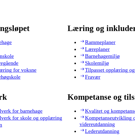
ngsløpet
Læring og inklude
ehage
Rammeplaner
Læreplaner
nskole
Barnehagemiljø
regående
Skolemiljø
æring for voksne
Tilpasset opplæring og
ehøgskole
Fravær
rk
Kompetanse og til
lverk for barnehage
Kvalitet og kompetans
lverk for skole og opplæring
Kompetanseutvikling 
videreutdanning
n
Lederutdanning