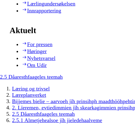
Lærlingundersøkelsen
Innrapportering
Aktuelt
For pressen
Høringer
Nyhetsvarsel
Om Udir
2.5 Dåaresthfaageles teemah
Læring og trivsel
Læreplanverket
Bijjemes bielie – aarvoeh jïh prinsihph maadthööhpeh
2. Lïeremen, evtiedimmien jïh skearkagimmien prinsih
2.5 Dåaresthfaageles teemah
2.5.1 Almetjehealsoe jïh jieledehaalveme