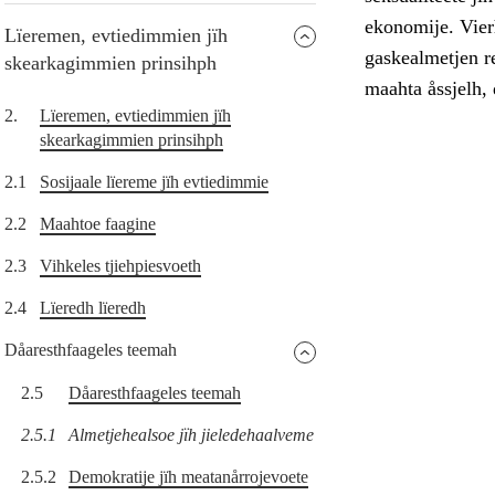
ekonomije. Vierh
Lïeremen, evtiedimmien jïh
gaskealmetjen re
skearkagimmien prinsihph
maahta åssjelh, 
2.
Lïeremen, evtiedimmien jïh
skearkagimmien prinsihph
2.1
Sosijaale lïereme jïh evtiedimmie
2.2
Maahtoe faagine
2.3
Vihkeles tjiehpiesvoeth
2.4
Lïeredh lïeredh
Dåaresthfaageles teemah
2.5
Dåaresthfaageles teemah
2.5.1
Almetjehealsoe jïh jieledehaalveme
2.5.2
Demokratije jïh meatanårrojevoete