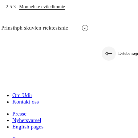
2.5.3
Monnehke evtiedimmie
Prinsihph skuvlen rïektesisnie
Evtebe sæj
Om Udir
Kontakt oss
Presse
Nyhetsvarsel
English pages