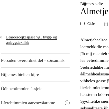
Bijjemes bielie
Almetje
Gïele
Learoesoejkesjasse vg1 bygg- og
Almetjehealsoe 
anleggsteknikk
learoehkidie ma
jïh mij nuepieh 
Forsiden overordnet del - sørsamisk
lea evtiedimmie 
Siebriedahke mij
åålmehhealsosne
Bijjemes bielien bïjre
vihkeles gosse j
lierieh mietiemo
Ööhpehtimmien åssjele
haestemh bööre
Sjyöhtehke suerk
Lïerehtimmien aarvoevåarome
seksualiteete jï