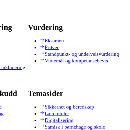
ring
Vurdering
Eksamen
Prøver
Standpunkt- og underveisvurdering
Vitnemål og kompetansebevis
 inkludering
skudd
Temasider
e
Sikkerhet og beredskap
og
Læremidler
Digitalisering
Samisk i barnehage og skole