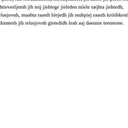
tieveeljemh jïh mij jiehtege jieleden mïele sæjhta jiehtedh,
lasjovnh, maahta raasth bïejedh jïh mubpiej raasth krööhkesti
domtesh jïh relasjovnh gïetedidh leah aaj daennie teemesne.