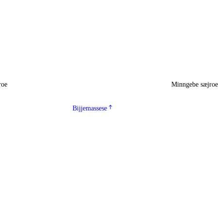
roe
Minngebe sæjro
Bijjemassese