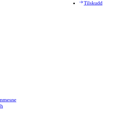
Tilskudd
timmesne
ph