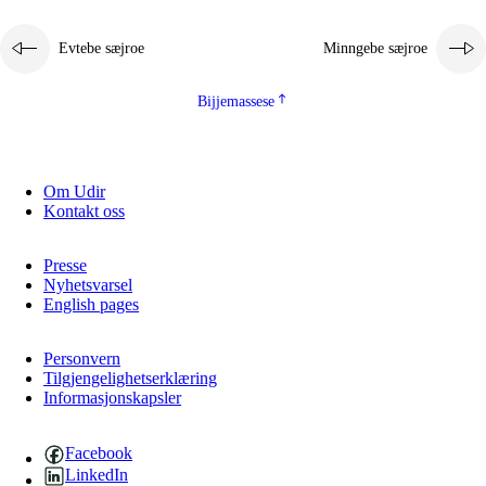
2.5.1
Almetjehealsoe jïh jieledehaalveme
Evtebe sæjroe
Minngebe sæjroe
2.5.2
Demokratije jïh meatanårrojevoete
2.5.3
Monnehke evtiedimmie
Bijjemassese
Om Udir
Kontakt oss
Presse
Nyhetsvarsel
English pages
Personvern
Tilgjengelighetserklæring
Informasjonskapsler
Facebook
LinkedIn