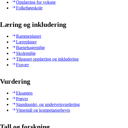
Opplæring for voksne
Folkehøgskole
Læring og inkludering
Rammeplaner
Læreplaner
Barnehagemiljø
Skolemiljø
Tilpasset opplæring og inkludering
Fravær
Vurdering
Eksamen
Prøver
Standpunkt- og underveisvurdering
Vitnemål og kompetansebevis
Tall og forskning