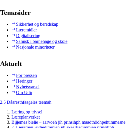
Temasider
Sikkerhet og beredskap
Læremidler
Digitalisering
Samisk i barnehage og skole
Nasjonale minoriteter
Aktuelt
For pressen
Høringer
Nyhetsvarsel
Om Udir
2.5 Dåaresthfaageles teemah
Læring og trivsel
Læreplanverket
Bijjemes bielie – aarvoeh jïh prinsihph maadthööhpehtimmesne
2. Lïeremen, evtiedimmien jïh skearkagimmien prinsihph