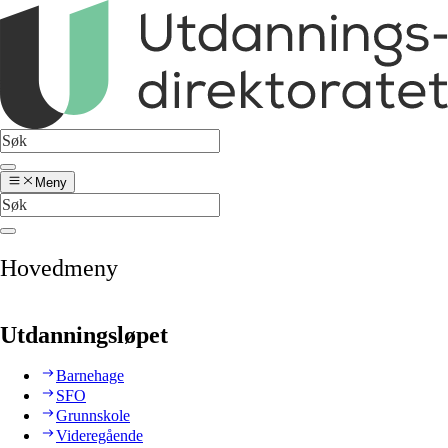
Meny
Hovedmeny
Utdanningsløpet
Barnehage
SFO
Grunnskole
Videregående