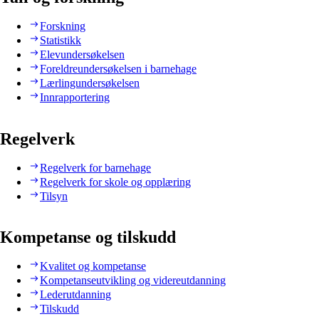
Forskning
Statistikk
Elevundersøkelsen
Foreldreundersøkelsen i barnehage
Lærlingundersøkelsen
Innrapportering
Regelverk
Regelverk for barnehage
Regelverk for skole og opplæring
Tilsyn
Kompetanse og tilskudd
Kvalitet og kompetanse
Kompetanseutvikling og videreutdanning
Lederutdanning
Tilskudd