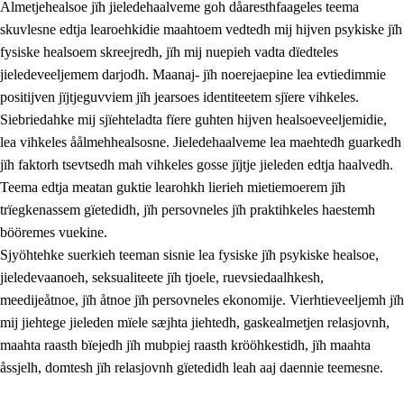
Almetjehealsoe jïh jieledehaalveme goh dåaresthfaageles teema
skuvlesne edtja learoehkidie maahtoem vedtedh mij hijven psykiske jïh
fysiske healsoem skreejredh, jïh mij nuepieh vadta dïedteles
jieledeveeljemem darjodh. Maanaj- jïh noerejaepine lea evtiedimmie
positijven jïjtjeguvviem jïh jearsoes identiteetem sjïere vihkeles.
Siebriedahke mij sjïehteladta fïere guhten hijven healsoeveeljemidie,
lea vihkeles åålmehhealsosne. Jieledehaalveme lea maehtedh guarkedh
jïh faktorh tsevtsedh mah vihkeles gosse jïjtje jieleden edtja haalvedh.
2.
Lïeremen, evtiedimmien jïh skearkagimmien prinsihph
Teema edtja meatan guktie learohkh lierieh mietiemoerem jïh
trïegkenassem gïetedidh, jïh persovneles jïh praktihkeles haestemh
2.1
Sosijaale lïereme jïh evtiedimmie
bööremes vuekine.
2.2
Maahtoe faagine
Sjyöhtehke suerkieh teeman sisnie lea fysiske jïh psykiske healsoe,
jieledevaanoeh, seksualiteete jïh tjoele, ruevsiedaalhkesh,
2.3
Vihkeles tjiehpiesvoeth
meedijeåtnoe, jïh åtnoe jïh persovneles ekonomije. Vierhtieveeljemh jïh
2.4
Lïeredh lïeredh
mij jiehtege jieleden mïele sæjhta jiehtedh, gaskealmetjen relasjovnh,
maahta raasth bïejedh jïh mubpiej raasth krööhkestidh, jïh maahta
Dåaresthfaageles teemah
åssjelh, domtesh jïh relasjovnh gïetedidh leah aaj daennie teemesne.
2.5
Dåaresthfaageles teemah