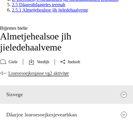
2.5 Dåaresthfaageles teemah
2.5.1 Almetjehealsoe jïh jieledehaalveme
Bijjemes bielie
Almetjehealsoe jïh
jieledehaalveme
Gïele
Veedtjh
Juekieh
Learoesoejkesjasse vg2 aktivitør
Sisvege
Dåarjoe learoesoejkesjevearhkan