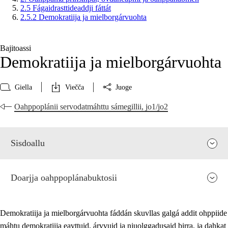
2.5 Fágaidrasttideaddji fáttát
2.5.2 Demokratiija ja mielborgárvuohta
Bajitoassi
Demokratiija ja mielborgárvuohta
Giella
Viečča
Juoge
Oahppoplánii servodatmáhttu sámegillii, jo1/jo2
Sisdoallu
Doarjja oahppoplánabuktosii
Demokratiija ja mielborgárvuohta fáddán skuvllas galgá addit ohppiide
máhtu demokratiija eavttuid, árvvuid ja njuolggadusaid birra, ja dahkat