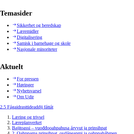
Temasider
Sikkerhet og beredskap
Læremidler
Digitalisering
Samisk i barnehage og skole
Nasjonale minoriteter
Aktuelt
For pressen
Høringer
Nyhetsvarsel
Om Udir
2.5 Fágaidrasttideaddji fáttát
Læring og trivsel
Læreplanverket
Bajitoassi – vuođđooahpahusa árvvut ja prinsihpat
2. Oahppama prinsihpat, ovdáneapmi ja oahppahábmen