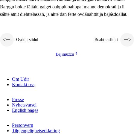
2.5.2
Demokratiija ja mielborgárvuohta
Barggu bokte fáttáin galget oahppit oahppat manne demokratiija ii
sáhte atnit diehttelassan, ja ahte dan ferte ovdánahttit ja bajásdoallat.
2.5.3
Guoddevaš ovdáneapmi
Ovddit siidui
Boahtte siidui
Bajimužžii
Om Udir
Kontakt oss
Presse
Nyhetsvarsel
English pages
Personvern
Tilgjengelighetserklæring