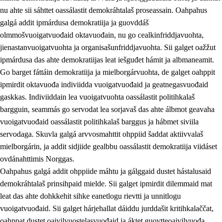
nu ahte sii sáhttet oassálastit demokráhtalaš proseassain. Oahpahus
galgá addit ipmárdusa demokratiija ja guovddáš
olmmošvuoigatvuođaid oktavuođain, nu go cealkinfriddjavuohta,
jienastanvuoigatvuohta ja organisašunfriddjavuohta. Sii galget oažžut
ipmárdusa das ahte demokratiijas leat iešguđet hámit ja albmaneamit.
Go barget fáttáin demokratiija ja mielborgárvuohta, de galget oahppit
2.
Oahppama prinsihpat, ovdáneapmi ja oahppahábmen
ipmirdit oktavuođa indiviidda vuoigatvuođaid ja geatnegasvuođaid
gaskkas. Indiviiddain lea vuoigatvuohta oassálastit politihkalaš
2.1
Sosiála oahppan ja ovdáneapmi
bargguin, seammás go servodat lea sorjavaš das ahte álbmot geavaha
2.2
Gealbu fágain
vuoigatvuođaid oassálastit politihkalaš barggus ja hábmet siviila
servodaga. Skuvla galgá arvvosmahttit ohppiid šaddat aktiivvalaš
2.3
Vuođđogálggat
mielborgárin, ja addit sidjiide gealbbu oassálastit demokratiija viidáset
2.4
Oahppat oahppat
ovdánahttimis Norggas.
Oahpahus galgá addit ohppiide máhtu ja gálggaid dustet hástalusaid
Fágaidrasttideaddji fáttát
demokráhtalaš prinsihpaid mielde. Sii galget ipmirdit dilemmaid mat
2.5
Fágaidrasttideaddji fáttát
leat das ahte dohkkehit sihke eanetlogu rievtti ja unnitlogu
vuoigatvuođaid. Sii galget hárjehallat dáiddu jurddašit kritihkalaččat,
2.5.1
Álbmotdearvvašvuohta ja eallimis birget
oahppat dustet oaivilvuostelasvuođaid ja áktet guovtteoaivilvuođa.