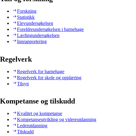
Forskning
Statistikk
Elevundersøkelsen
Foreldreundersøkelsen i barnehage
Lærlingundersøkelsen
Innrapportering
Regelverk
Regelverk for barnehage
Regelverk for skole og opplæring
Tilsyn
Kompetanse og tilskudd
Kvalitet og kompetanse
Kompetanseutvikling og videreutdanning
Lederutdanning
Tilskudd