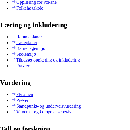
Opplæring for voksne
Folkehøgskole
Læring og inkludering
Rammeplaner
Læreplaner
Barnehagemiljø
Skolemiljø
Tilpasset opplæring og inkludering
Fravær
Vurdering
Eksamen
Prøver
Standpunkt- og underveisvurdering
Vitnemål og kompetansebevis
Tall og forskning