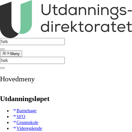
Meny
Hovedmeny
Utdanningsløpet
Barnehage
SFO
Grunnskole
Videregående