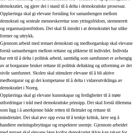
demokratiet, og gjere dei i stand til å delta i demokratiske prosessar.
Opplæringa skal gi elevane forståing for samanhengen mellom
demokrati og sentrale menneskerettar som ytringsfridom, stemmerett
og organisasjonsfridom. Dei skal få innsikt i at demokratiet har ulike
former og uttrykk.
Gjennom arbeid med temaet demokrati og medborgarskap skal elevane
2.
Prinsipp for læring, utvikling og danning
forstå samanhengen mellom rettane og pliktene til individet. Individa
har rett til å delta i politisk arbeid, samtidig som samfunnet er avhengig
2.1
Sosial læring og utvikling
av at borgarane bruker rettane til politisk deltaking og utforming av det
2.2
Kompetanse i faga
sivile samfunnet. Skolen skal stimulere elevane til å bli aktive
medborgarar og gi dei kompetanse til å delta i vidareutviklinga av
2.3
Grunnleggjande ferdigheiter
demokratiet i Noreg.
2.4
Å lære å lære
Opplæringa skal gi elevane kunnskapar og ferdigheiter til å møte
utfordringar i tråd med demokratiske prinsipp. Dei skal forstå dilemma
Tverrfaglege tema
som ligg i å anerkjenne både retten til fleirtalet og rettane til
2.5
Tverrfaglege tema
mindretalet. Dei skal øve opp evna til å tenkje kritisk, lære seg å
handtere meiningsbrytingar og respektere usemje. Gjennom arbeidet
2.5.1
Folkehelse og livsmeistring
med temaet skal elevane lære kvifor demokratiet ikkje kan takast for