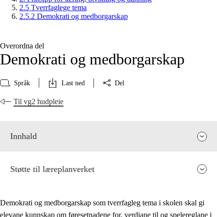
2.5 Tverrfaglege tema
2.5.2 Demokrati og medborgarskap
Overordna del
Demokrati og medborgarskap
Språk
Last ned
Del
Til vg2 hudpleie
Innhald
Støtte til læreplanverket
Demokrati og medborgarskap som tverrfagleg tema i skolen skal gi
elevane kunnskap om føresetnadene for, verdiane til og spelereglane i