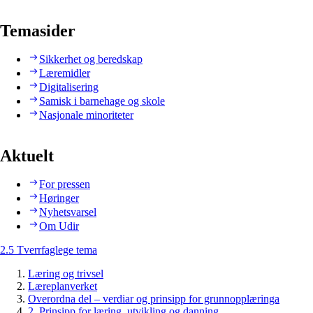
Temasider
Sikkerhet og beredskap
Læremidler
Digitalisering
Samisk i barnehage og skole
Nasjonale minoriteter
Aktuelt
For pressen
Høringer
Nyhetsvarsel
Om Udir
2.5 Tverrfaglege tema
Læring og trivsel
Læreplanverket
Overordna del – verdiar og prinsipp for grunnopplæringa
2. Prinsipp for læring, utvikling og danning