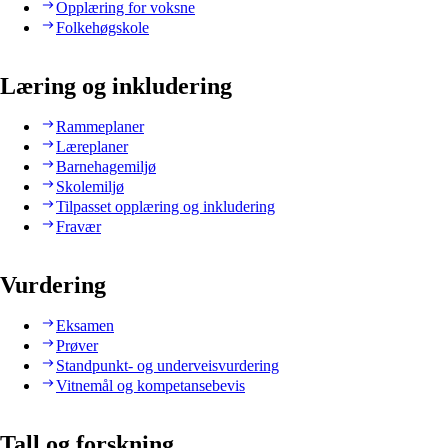
Opplæring for voksne
Folkehøgskole
Læring og inkludering
Rammeplaner
Læreplaner
Barnehagemiljø
Skolemiljø
Tilpasset opplæring og inkludering
Fravær
Vurdering
Eksamen
Prøver
Standpunkt- og underveisvurdering
Vitnemål og kompetansebevis
Tall og forskning