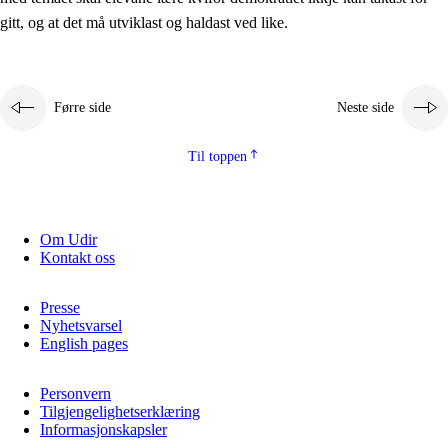
2.5.2
Demokrati og medborgarskap
gitt, og at det må utviklast og haldast ved like.
2.5.3
Berekraftig utvikling
Førre side
Neste side
Til toppen
Om Udir
Kontakt oss
Presse
Nyhetsvarsel
English pages
Personvern
Tilgjengelighetserklæring
Informasjonskapsler