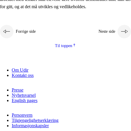
2.5.2
Demokrati og medborgerskap
for gitt, og at det må utvikles og vedlikeholdes.
2.5.3
Bærekraftig utvikling
Forrige side
Neste side
Til toppen
Om Udir
Kontakt oss
Presse
Nyhetsvarsel
English pages
Personvern
Tilgjengelighetserklæring
Informasjonskapsler