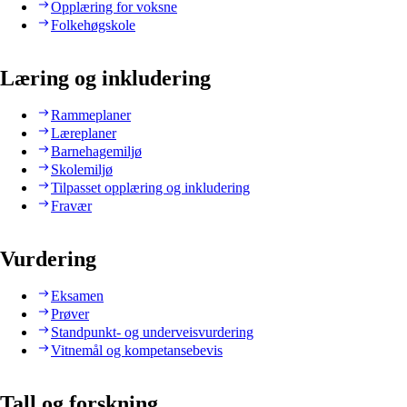
Opplæring for voksne
Folkehøgskole
Læring og inkludering
Rammeplaner
Læreplaner
Barnehagemiljø
Skolemiljø
Tilpasset opplæring og inkludering
Fravær
Vurdering
Eksamen
Prøver
Standpunkt- og underveisvurdering
Vitnemål og kompetansebevis
Tall og forskning