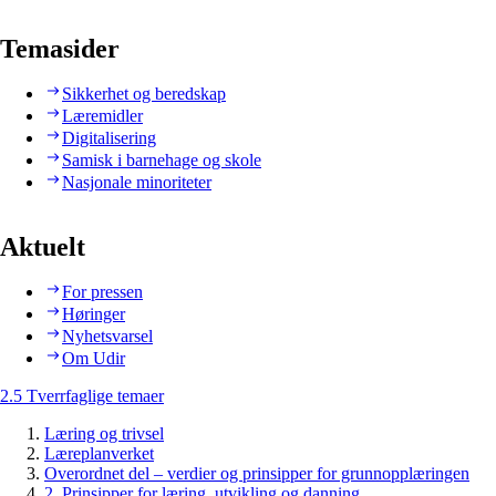
Temasider
Sikkerhet og beredskap
Læremidler
Digitalisering
Samisk i barnehage og skole
Nasjonale minoriteter
Aktuelt
For pressen
Høringer
Nyhetsvarsel
Om Udir
2.5 Tverrfaglige temaer
Læring og trivsel
Læreplanverket
Overordnet del – verdier og prinsipper for grunnopplæringen
2. Prinsipper for læring, utvikling og danning