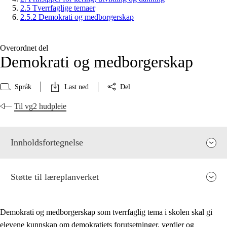
2.5 Tverrfaglige temaer
2.5.2 Demokrati og medborgerskap
Overordnet del
Demokrati og medborgerskap
Språk
Last ned
Del
Til vg2 hudpleie
Innholdsfortegnelse
Støtte til læreplanverket
Demokrati og medborgerskap som tverrfaglig tema i skolen skal gi
elevene kunnskap om demokratiets forutsetninger, verdier og