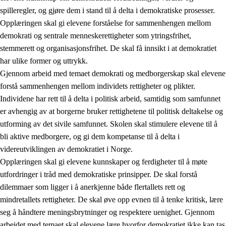
spilleregler, og gjøre dem i stand til å delta i demokratiske prosesser.
Opplæringen skal gi elevene forståelse for sammenhengen mellom
demokrati og sentrale menneskerettigheter som ytringsfrihet,
stemmerett og organisasjonsfrihet. De skal få innsikt i at demokratiet
har ulike former og uttrykk.
Gjennom arbeid med temaet demokrati og medborgerskap skal elevene
2.
Prinsipper for læring, utvikling og danning
forstå sammenhengen mellom individets rettigheter og plikter.
Individene har rett til å delta i politisk arbeid, samtidig som samfunnet
2.1
Sosial læring og utvikling
er avhengig av at borgerne bruker rettighetene til politisk deltakelse og
2.2
Kompetanse i fagene
utforming av det sivile samfunnet. Skolen skal stimulere elevene til å
bli aktive medborgere, og gi dem kompetanse til å delta i
2.3
Grunnleggende ferdigheter
videreutviklingen av demokratiet i Norge.
2.4
Å lære å lære
Opplæringen skal gi elevene kunnskaper og ferdigheter til å møte
utfordringer i tråd med demokratiske prinsipper. De skal forstå
Tverrfaglige temaer
dilemmaer som ligger i å anerkjenne både flertallets rett og
2.5
Tverrfaglige temaer
mindretallets rettigheter. De skal øve opp evnen til å tenke kritisk, lære
seg å håndtere meningsbrytninger og respektere uenighet. Gjennom
2.5.1
Folkehelse og livsmestring
arbeidet med temaet skal elevene lære hvorfor demokratiet ikke kan tas