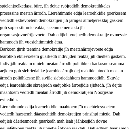
spïelenjoelkedassi bïjre, jïh dejtie ryöjredidh demokratihkeles
prosessine meatan årrodh. Lïerehtimmie edtja learoehkidie goerkesem
vedtedh ektievoetem demokratijen jïh jarnges almetjereaktaj gaskem
goh soptsestimmiereakta, steemmemereakta jïh
organisasjovnefrïjjevoete. Dah edtjieh vuejnedh demokratije ovmessie
hammoeh jïh vuesiehtimmieh åtna.
2.
Lïeremen, evtiedimmien jïh skearkagimmien prinsihph
Barkoen tjïrrh teemine demokratije jïh meatanårrojevoete edtja
learohkh ektievoetem guarkedh indivijden reaktaj jïh dïedten gaskem.
2.1
Sosijaale lïereme jïh evtiedimmie
Indivijdh reaktam utnieh meatan årrodh politihken barkosne seamma
2.2
Maahtoe faagine
aejkien goh siebriedahke jearohks årrojh dej reaktide utnedh meatan
årrodh politihkesne jïh sivijle siebriedahkem hammoedidh. Skuvle
2.3
Vihkeles tjiehpiesvoeth
edtja learoehkidie skreejredh eadtjohke årroejidie sjïdtedh, jïh dejtie
2.4
Lïeredh lïeredh
maahtoem vedtedh meatan årrodh jïh demokratijem Nöörjesne
evtiedidh.
Dåaresthfaageles teemah
Lïerehtimmie edtja learoehkidie maahtoem jïh maehtelesvoetem
2.5
Dåaresthfaageles teemah
vedtedh haestemh dåastoehtidh demokratijen prinsihpi mietie. Dah
edtjieh dåeriesmoerh guarkedh mah leah jååhkesjidh dovne
2.5.1
Almetjehealsoe jïh jieledehaalveme
gellielåhkoen reakta jïh unnebelåhkoen reaktah. Dah edtjieh haarjanidh