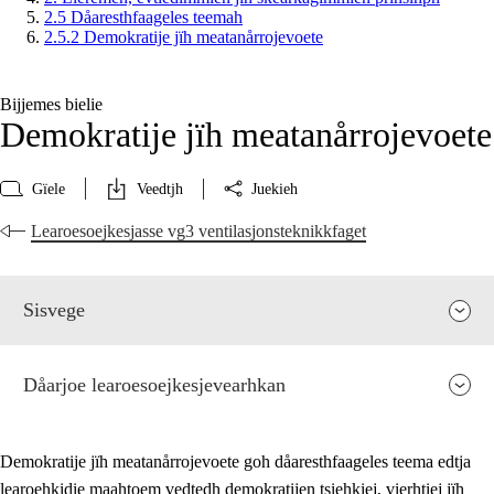
2.5 Dåaresthfaageles teemah
2.5.2 Demokratije jïh meatanårrojevoete
Bijjemes bielie
Demokratije jïh meatanårrojevoete
Gïele
Veedtjh
Juekieh
Learoesoejkesjasse vg3 ventilasjonsteknikkfaget
Sisvege
Dåarjoe learoesoejkesjevearhkan
Demokratije jïh meatanårrojevoete goh dåaresthfaageles teema edtja
learoehkidie maahtoem vedtedh demokratijen tsiehkiej, vierhtiej jïh