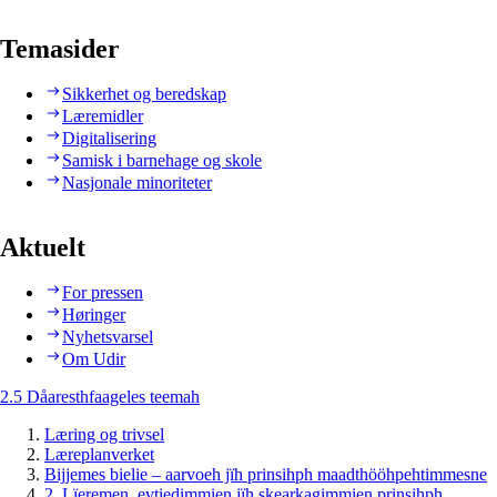
Temasider
Sikkerhet og beredskap
Læremidler
Digitalisering
Samisk i barnehage og skole
Nasjonale minoriteter
Aktuelt
For pressen
Høringer
Nyhetsvarsel
Om Udir
2.5 Dåaresthfaageles teemah
Læring og trivsel
Læreplanverket
Bijjemes bielie – aarvoeh jïh prinsihph maadthööhpehtimmesne
2. Lïeremen, evtiedimmien jïh skearkagimmien prinsihph