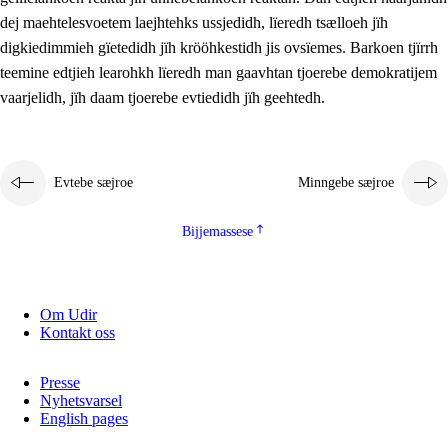
2.5.2
Demokratije jïh meatanårrojevoete
dej maehtelesvoetem laejhtehks ussjedidh, lïeredh tsælloeh jïh
digkiedimmieh gïetedidh jïh krööhkestidh jis ovsïemes. Barkoen tjïrrh
2.5.3
Monnehke evtiedimmie
teemine edtjieh learohkh lïeredh man gaavhtan tjoerebe demokratijem
vaarjelidh, jïh daam tjoerebe evtiedidh jïh geehtedh.
Evtebe sæjroe
Minngebe sæjroe
Bijjemassese
Om Udir
Kontakt oss
Presse
Nyhetsvarsel
English pages