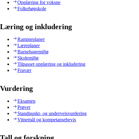
Opplæring for voksne
Folkehøgskole
Læring og inkludering
Rammeplaner
Læreplaner
Barnehagemiljø
Skolemiljø
Tilpasset opplæring og inkludering
Fravær
Vurdering
Eksamen
Prøver
Standpunkt- og underveisvurdering
Vitnemål og kompetansebevis
Tall og forskning