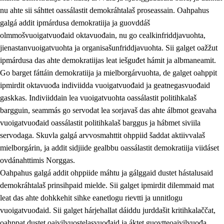
nu ahte sii sáhttet oassálastit demokráhtalaš proseassain. Oahpahus
galgá addit ipmárdusa demokratiija ja guovddáš
olmmošvuoigatvuođaid oktavuođain, nu go cealkinfriddjavuohta,
jienastanvuoigatvuohta ja organisašunfriddjavuohta. Sii galget oažžut
ipmárdusa das ahte demokratiijas leat iešguđet hámit ja albmaneamit.
Go barget fáttáin demokratiija ja mielborgárvuohta, de galget oahppit
2.
Oahppama prinsihpat, ovdáneapmi ja oahppahábmen
ipmirdit oktavuođa indiviidda vuoigatvuođaid ja geatnegasvuođaid
gaskkas. Indiviiddain lea vuoigatvuohta oassálastit politihkalaš
2.1
Sosiála oahppan ja ovdáneapmi
bargguin, seammás go servodat lea sorjavaš das ahte álbmot geavaha
2.2
Gealbu fágain
vuoigatvuođaid oassálastit politihkalaš barggus ja hábmet siviila
servodaga. Skuvla galgá arvvosmahttit ohppiid šaddat aktiivvalaš
2.3
Vuođđogálggat
mielborgárin, ja addit sidjiide gealbbu oassálastit demokratiija viidáset
2.4
Oahppat oahppat
ovdánahttimis Norggas.
Oahpahus galgá addit ohppiide máhtu ja gálggaid dustet hástalusaid
Fágaidrasttideaddji fáttát
demokráhtalaš prinsihpaid mielde. Sii galget ipmirdit dilemmaid mat
2.5
Fágaidrasttideaddji fáttát
leat das ahte dohkkehit sihke eanetlogu rievtti ja unnitlogu
vuoigatvuođaid. Sii galget hárjehallat dáiddu jurddašit kritihkalaččat,
2.5.1
Álbmotdearvvašvuohta ja eallimis birget
oahppat dustet oaivilvuostelasvuođaid ja áktet guovtteoaivilvuođa.