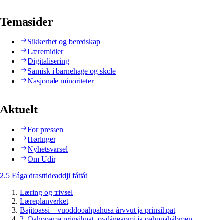
Temasider
Sikkerhet og beredskap
Læremidler
Digitalisering
Samisk i barnehage og skole
Nasjonale minoriteter
Aktuelt
For pressen
Høringer
Nyhetsvarsel
Om Udir
2.5 Fágaidrasttideaddji fáttát
Læring og trivsel
Læreplanverket
Bajitoassi – vuođđooahpahusa árvvut ja prinsihpat
2. Oahppama prinsihpat, ovdáneapmi ja oahppahábmen