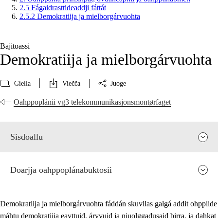
2.5 Fágaidrasttideaddji fáttát
2.5.2 Demokratiija ja mielborgárvuohta
Bajitoassi
Demokratiija ja mielborgárvuohta
Giella
Viečča
Juoge
Oahppoplánii vg3 telekommunikasjonsmontørfaget
Sisdoallu
Doarjja oahppoplánabuktosii
Demokratiija ja mielborgárvuohta fáddán skuvllas galgá addit ohppiide
máhtu demokratiija eavttuid, árvvuid ja njuolggadusaid birra, ja dahkat