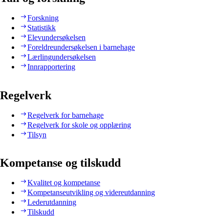
Forskning
Statistikk
Elevundersøkelsen
Foreldreundersøkelsen i barnehage
Lærlingundersøkelsen
Innrapportering
Regelverk
Regelverk for barnehage
Regelverk for skole og opplæring
Tilsyn
Kompetanse og tilskudd
Kvalitet og kompetanse
Kompetanseutvikling og videreutdanning
Lederutdanning
Tilskudd