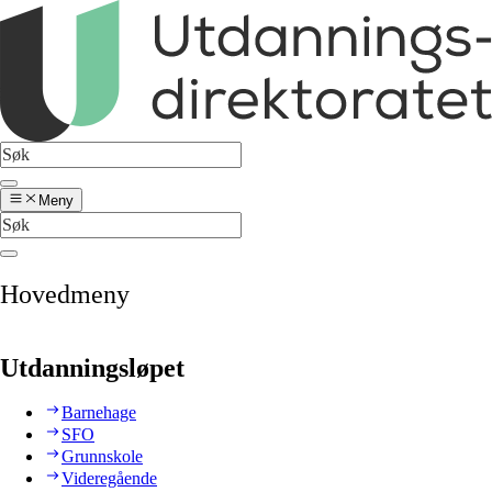
Meny
Hovedmeny
Utdanningsløpet
Barnehage
SFO
Grunnskole
Videregående