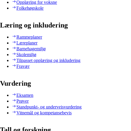
Opplæring for voksne
Folkehøgskole
Læring og inkludering
Rammeplaner
Læreplaner
Barnehagemiljø
Skolemiljø
Tilpasset opplæring og inkludering
Fravær
Vurdering
Eksamen
Prøver
Standpunkt- og underveisvurdering
Vitnemål og kompetansebevis
Tall og forskning