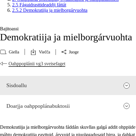
2.5 Fágaidrasttideaddji fáttát
2.5.2 Demokratiija ja mielborgárvuohta
Bajitoassi
Demokratiija ja mielborgárvuohta
Giella
Viečča
Juoge
Oahppoplánii vg3 sveisefaget
Sisdoallu
Doarjja oahppoplánabuktosii
Demokratiija ja mielborgárvuohta fáddán skuvllas galgá addit ohppiide
máhtu demokratiija eavttuid, árvvuid ja njuolggadusaid birra, ja dahkat