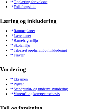
Opplæring for voksne
Folkehøgskole
Læring og inkludering
Rammeplaner
Læreplaner
Barnehagemiljø
Skolemiljø
Tilpasset opplæring og inkludering
Fravær
Vurdering
Eksamen
Prøver
Standpunkt- og underveisvurdering
Vitnemål og kompetansebevis
Tall og forskning