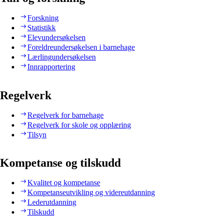
Forskning
Statistikk
Elevundersøkelsen
Foreldreundersøkelsen i barnehage
Lærlingundersøkelsen
Innrapportering
Regelverk
Regelverk for barnehage
Regelverk for skole og opplæring
Tilsyn
Kompetanse og tilskudd
Kvalitet og kompetanse
Kompetanseutvikling og videreutdanning
Lederutdanning
Tilskudd