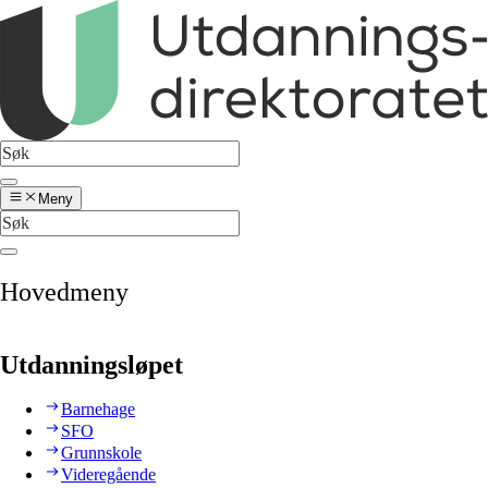
Meny
Hovedmeny
Utdanningsløpet
Barnehage
SFO
Grunnskole
Videregående