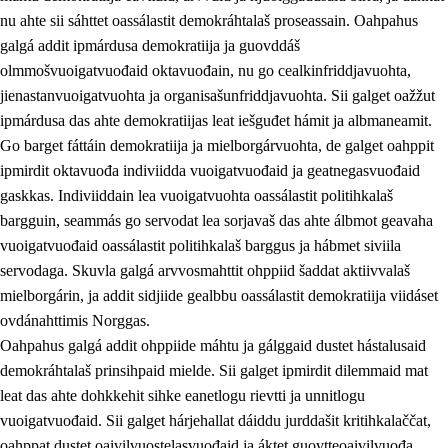
nu ahte sii sáhttet oassálastit demokráhtalaš proseassain. Oahpahus
galgá addit ipmárdusa demokratiija ja guovddáš
olmmošvuoigatvuođaid oktavuođain, nu go cealkinfriddjavuohta,
jienastanvuoigatvuohta ja organisašunfriddjavuohta. Sii galget oažžut
ipmárdusa das ahte demokratiijas leat iešguđet hámit ja albmaneamit.
Go barget fáttáin demokratiija ja mielborgárvuohta, de galget oahppit
2.
Oahppama prinsihpat, ovdáneapmi ja oahppahábmen
ipmirdit oktavuođa indiviidda vuoigatvuođaid ja geatnegasvuođaid
gaskkas. Indiviiddain lea vuoigatvuohta oassálastit politihkalaš
2.1
Sosiála oahppan ja ovdáneapmi
bargguin, seammás go servodat lea sorjavaš das ahte álbmot geavaha
2.2
Gealbu fágain
vuoigatvuođaid oassálastit politihkalaš barggus ja hábmet siviila
servodaga. Skuvla galgá arvvosmahttit ohppiid šaddat aktiivvalaš
2.3
Vuođđogálggat
mielborgárin, ja addit sidjiide gealbbu oassálastit demokratiija viidáset
2.4
Oahppat oahppat
ovdánahttimis Norggas.
Oahpahus galgá addit ohppiide máhtu ja gálggaid dustet hástalusaid
Fágaidrasttideaddji fáttát
demokráhtalaš prinsihpaid mielde. Sii galget ipmirdit dilemmaid mat
2.5
Fágaidrasttideaddji fáttát
leat das ahte dohkkehit sihke eanetlogu rievtti ja unnitlogu
vuoigatvuođaid. Sii galget hárjehallat dáiddu jurddašit kritihkalaččat,
2.5.1
Álbmotdearvvašvuohta ja eallimis birget
oahppat dustet oaivilvuostelasvuođaid ja áktet guovtteoaivilvuođa.