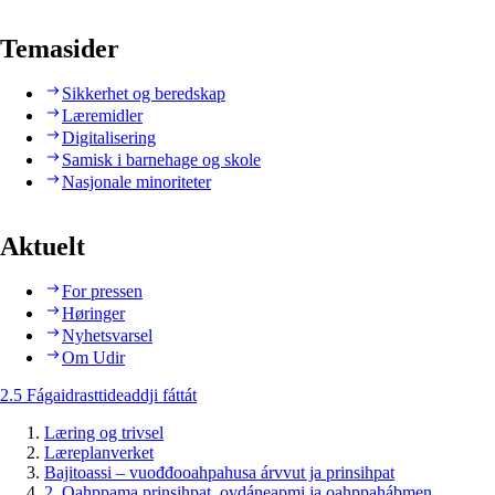
Temasider
Sikkerhet og beredskap
Læremidler
Digitalisering
Samisk i barnehage og skole
Nasjonale minoriteter
Aktuelt
For pressen
Høringer
Nyhetsvarsel
Om Udir
2.5 Fágaidrasttideaddji fáttát
Læring og trivsel
Læreplanverket
Bajitoassi – vuođđooahpahusa árvvut ja prinsihpat
2. Oahppama prinsihpat, ovdáneapmi ja oahppahábmen