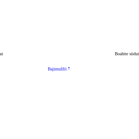
ui
Boahtte siidu
Bajimužžii