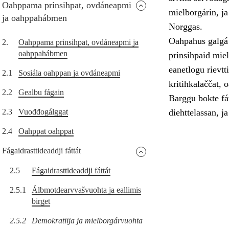
Oahppama prinsihpat, ovdáneapmi
mielborgárin, ja
ja oahppahábmen
Norggas.
Oahpahus galgá 
2.
Oahppama prinsihpat, ovdáneapmi ja
oahppahábmen
prinsihpaid miel
eanetlogu rievtt
2.1
Sosiála oahppan ja ovdáneapmi
kritihkalaččat, 
2.2
Gealbu fágain
Barggu bokte fát
2.3
Vuođđogálggat
diehttelassan, ja
2.4
Oahppat oahppat
Fágaidrasttideaddji fáttát
2.5
Fágaidrasttideaddji fáttát
2.5.1
Álbmotdearvvašvuohta ja eallimis
birget
2.5.2
Demokratiija ja mielborgárvuohta