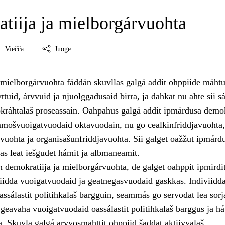
tiija ja mielborgárvuohta
Viečča
Juoge
 mielborgárvuohta fáddán skuvllas galgá addit ohppiide máht
ttuid, árvvuid ja njuolggadusaid birra, ja dahkat nu ahte sii sá
okráhtalaš proseassain. Oahpahus galgá addit ipmárdusa demok
mošvuoigatvuođaid oktavuođain, nu go cealkinfriddjavuohta,
vuohta ja organisašunfriddjavuohta. Sii galget oažžut ipmárd
as leat iešguđet hámit ja albmaneamit.
n demokratiija ja mielborgárvuohta, de galget oahppit ipmirdi
iidda vuoigatvuođaid ja geatnegasvuođaid gaskkas. Indiviidda
ssálastit politihkalaš bargguin, seammás go servodat lea sorj
 geavaha vuoigatvuođaid oassálastit politihkalaš barggus ja h
a. Skuvla galgá arvvosmahttit ohppiid šaddat aktiivvalaš