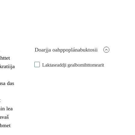
u
Doarjja oahppoplánabuktosii
httet
Laktaseaddji gealbomihttomearit
ratiija
usa das
t
in lea
avaš
ábmet