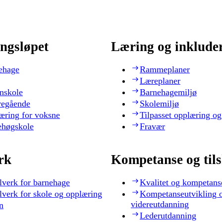
ngsløpet
Læring og inklude
ehage
Rammeplaner
Læreplaner
nskole
Barnehagemiljø
regående
Skolemiljø
æring for voksne
Tilpasset opplæring og
ehøgskole
Fravær
rk
Kompetanse og til
lverk for barnehage
Kvalitet og kompetans
lverk for skole og opplæring
Kompetanseutvikling 
videreutdanning
n
Lederutdanning