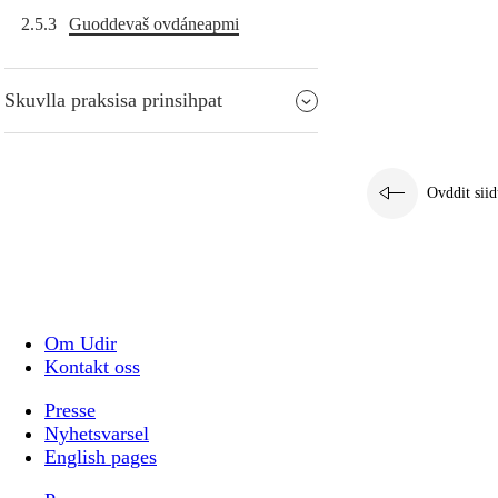
2.5.3
Guoddevaš ovdáneapmi
Skuvlla praksisa prinsihpat
Ovddit siid
Om Udir
Kontakt oss
Presse
Nyhetsvarsel
English pages