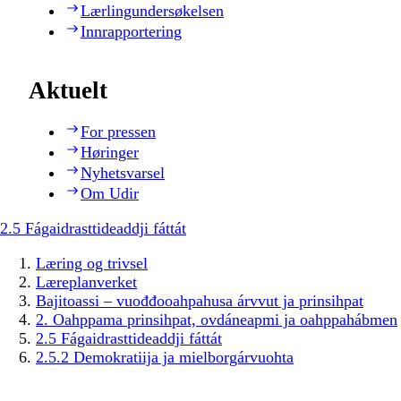
Lærlingundersøkelsen
Innrapportering
Aktuelt
For pressen
Høringer
Nyhetsvarsel
Om Udir
2.5 Fágaidrasttideaddji fáttát
Læring og trivsel
Læreplanverket
Bajitoassi – vuođđooahpahusa árvvut ja prinsihpat
2. Oahppama prinsihpat, ovdáneapmi ja oahppahábmen
2.5 Fágaidrasttideaddji fáttát
2.5.2 Demokratiija ja mielborgárvuohta