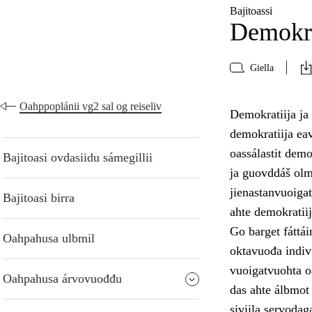
Bajitoassi
Demokra
Giella
Oahppoplánii vg2 sal og reiseliv
Demokratiija ja
demokratiija eav
oassálastit dem
Bajitoasi ovdasiidu sámegillii
ja guovddáš olm
jienastanvuoigat
Bajitoasi birra
ahte demokratiij
Go barget fáttái
Oahpahusa ulbmil
oktavuođa indiv
vuoigatvuohta oa
Oahpahusa árvovuođđu
das ahte álbmot
siviila servodag