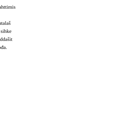
ahttimis
talaš
 sihke
rddašit
ođa.