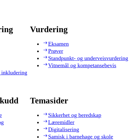
ring
Vurdering
Eksamen
Prøver
Standpunkt- og underveisvurdering
Vitnemål og kompetansebevis
 inkludering
skudd
Temasider
e
Sikkerhet og beredskap
og
Læremidler
Digitalisering
Samisk i barnehage og skole