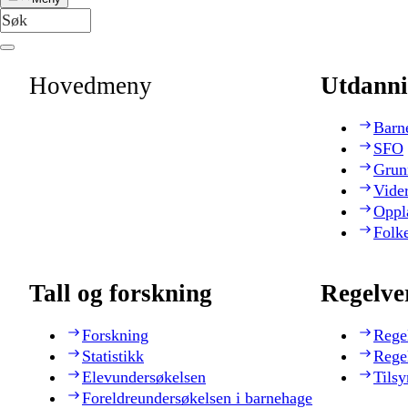
Hovedmeny
Utdanni
Barn
SFO
Grun
Vide
Oppl
Folk
Tall og forskning
Regelve
Forskning
Rege
Statistikk
Rege
Elevundersøkelsen
Tilsy
Foreldreundersøkelsen i barnehage