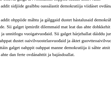
 addit sidjiide gealbbu oassálastit demokratiija viidáset ovdán
addit ohppiide máhtu ja gálggaid dustet hástalusaid demokráh
de. Sii galget ipmirdit dilemmaid mat leat das ahte dohkkehit
i ja unnitlogu vuoigatvuođaid. Sii galget hárjehallat dáiddu ju
oahppat dustet oaivilvuostelasvuođaid ja áktet guovtteoaivilvu
táin galget oahppit oahppat manne demokratiija ii sáhte atnit
 ahte dan ferte ovdánahttit ja bajásdoallat.