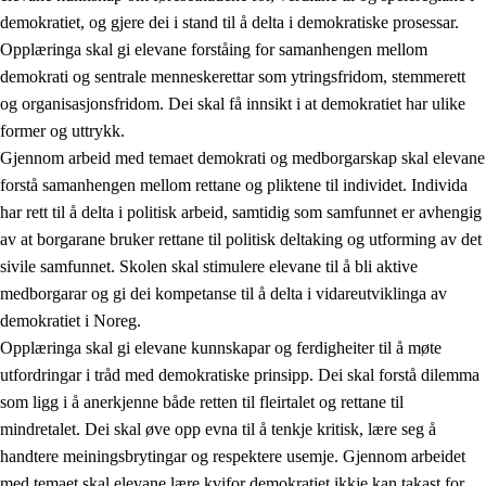
demokratiet, og gjere dei i stand til å delta i demokratiske prosessar.
Opplæringa skal gi elevane forståing for samanhengen mellom
demokrati og sentrale menneskerettar som ytringsfridom, stemmerett
og organisasjonsfridom. Dei skal få innsikt i at demokratiet har ulike
former og uttrykk.
Gjennom arbeid med temaet demokrati og medborgarskap skal elevane
2.
Prinsipp for læring, utvikling og danning
forstå samanhengen mellom rettane og pliktene til individet. Individa
har rett til å delta i politisk arbeid, samtidig som samfunnet er avhengig
2.1
Sosial læring og utvikling
av at borgarane bruker rettane til politisk deltaking og utforming av det
2.2
Kompetanse i faga
sivile samfunnet. Skolen skal stimulere elevane til å bli aktive
medborgarar og gi dei kompetanse til å delta i vidareutviklinga av
2.3
Grunnleggjande ferdigheiter
demokratiet i Noreg.
2.4
Å lære å lære
Opplæringa skal gi elevane kunnskapar og ferdigheiter til å møte
utfordringar i tråd med demokratiske prinsipp. Dei skal forstå dilemma
Tverrfaglege tema
som ligg i å anerkjenne både retten til fleirtalet og rettane til
2.5
Tverrfaglege tema
mindretalet. Dei skal øve opp evna til å tenkje kritisk, lære seg å
handtere meiningsbrytingar og respektere usemje. Gjennom arbeidet
2.5.1
Folkehelse og livsmeistring
med temaet skal elevane lære kvifor demokratiet ikkje kan takast for