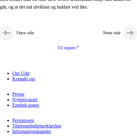
2.5.2
Demokrati og medborgarskap
gitt, og at det må utviklast og haldast ved like.
2.5.3
Berekraftig utvikling
Førre side
Neste side
Til toppen
Om Udir
Kontakt oss
Presse
Nyhetsvarsel
English pages
Personvern
Tilgjengelighetserklæring
Informasjonskapsler