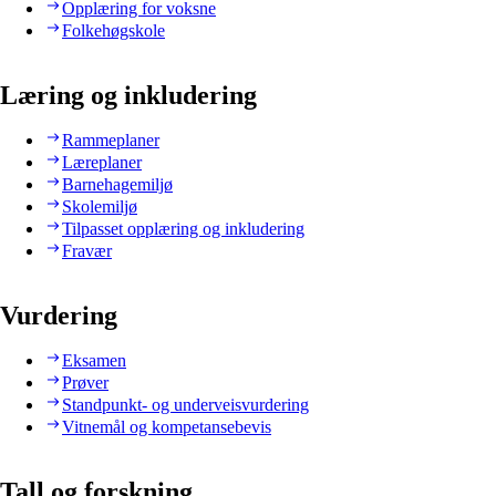
Opplæring for voksne
Folkehøgskole
Læring og inkludering
Rammeplaner
Læreplaner
Barnehagemiljø
Skolemiljø
Tilpasset opplæring og inkludering
Fravær
Vurdering
Eksamen
Prøver
Standpunkt- og underveisvurdering
Vitnemål og kompetansebevis
Tall og forskning