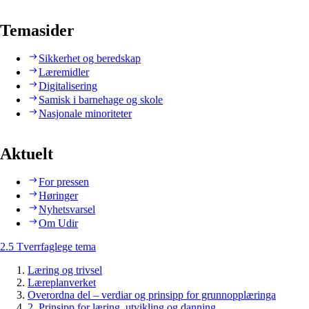
Temasider
Sikkerhet og beredskap
Læremidler
Digitalisering
Samisk i barnehage og skole
Nasjonale minoriteter
Aktuelt
For pressen
Høringer
Nyhetsvarsel
Om Udir
2.5 Tverrfaglege tema
Læring og trivsel
Læreplanverket
Overordna del – verdiar og prinsipp for grunnopplæringa
2. Prinsipp for læring, utvikling og danning