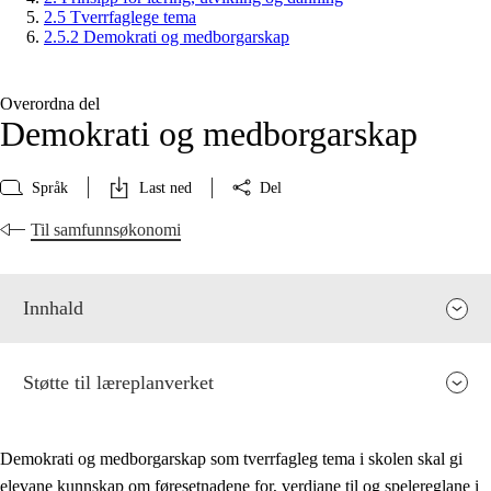
2.5 Tverrfaglege tema
2.5.2 Demokrati og medborgarskap
Overordna del
Demokrati og medborgarskap
Språk
Last ned
Del
Til samfunnsøkonomi
Innhald
Støtte til læreplanverket
Demokrati og medborgarskap som tverrfagleg tema i skolen skal gi
elevane kunnskap om føresetnadene for, verdiane til og spelereglane i