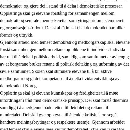
demokratiet, og gjere dei i stand til å delta i demokratiske prosessar.
Opplæringa skal gi elevane forståing for samanhengen mellom
demokrati og sentrale menneskerettar som ytringsfridom, stemmerett
og organisasjonsfridom. Dei skal få innsikt i at demokratiet har ulike
former og uttrykk.
Gjennom arbeid med temaet demokrati og medborgarskap skal elevane
2.
Prinsipp for læring, utvikling og danning
forstå samanhengen mellom rettane og pliktene til individet. Individa
har rett til å delta i politisk arbeid, samtidig som samfunnet er avhengig
2.1
Sosial læring og utvikling
av at borgarane bruker rettane til politisk deltaking og utforming av det
2.2
Kompetanse i faga
sivile samfunnet. Skolen skal stimulere elevane til å bli aktive
medborgarar og gi dei kompetanse til å delta i vidareutviklinga av
2.3
Grunnleggjande ferdigheiter
demokratiet i Noreg.
2.4
Å lære å lære
Opplæringa skal gi elevane kunnskapar og ferdigheiter til å møte
utfordringar i tråd med demokratiske prinsipp. Dei skal forstå dilemma
Tverrfaglege tema
som ligg i å anerkjenne både retten til fleirtalet og rettane til
2.5
Tverrfaglege tema
mindretalet. Dei skal øve opp evna til å tenkje kritisk, lære seg å
handtere meiningsbrytingar og respektere usemje. Gjennom arbeidet
2.5.1
Folkehelse og livsmeistring
med temaet skal elevane lære kvifor demokratiet ikkje kan takast for