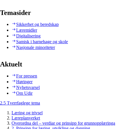
Temasider
Sikkerhet og beredskap
Læremidler
Digitalisering
Samisk i barnehage og skole
Nasjonale minoriteter
Aktuelt
For pressen
Høringer
Nyhetsvarsel
Om Udir
2.5 Tverrfaglege tema
Læring og trivsel
Læreplanverket
Overordna del – verdiar og prinsipp for grunnopplæringa
2. Prinsipp for læring, utvikling og danning