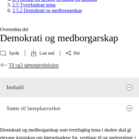
2.5 Tverrfaglege tema
2.5.2 Demokrati og medborgarskap
Overordna del
Demokrati og medborgarskap
Språk
Last ned
Del
Til vg3 sjømatproduksjon
Innhald
Støtte til læreplanverket
Demokrati og medborgarskap som tverrfagleg tema i skolen skal gi
elevane kunnskap om føresetnadene for, verdiane til og spelereglane i