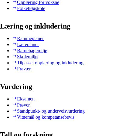
Opplæring for voksne
Folkehøgskole
Læring og inkludering
Rammeplaner
Læreplaner
Barnehagemiljø
Skolemiljø
Tilpasset opplæring og inkludering
Fravær
Vurdering
Eksamen
Prøver
Standpunkt- og underveisvurdering
Vitnemål og kompetansebevis
Tall og forskning