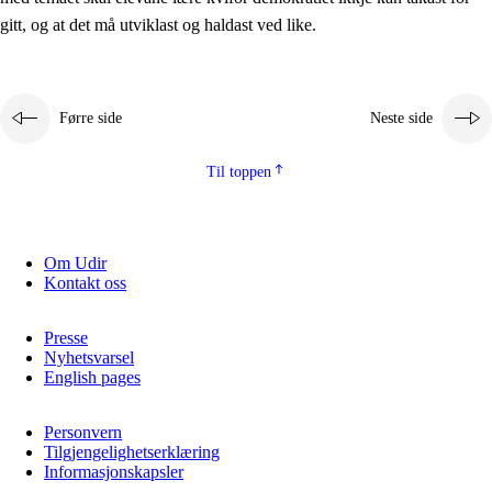
2.5.2
Demokrati og medborgarskap
gitt, og at det må utviklast og haldast ved like.
2.5.3
Berekraftig utvikling
Førre side
Neste side
Til toppen
Om Udir
Kontakt oss
Presse
Nyhetsvarsel
English pages
Personvern
Tilgjengelighetserklæring
Informasjonskapsler