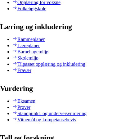
Opplæring for voksne
Folkehøgskole
Læring og inkludering
Rammeplaner
Læreplaner
Barnehagemiljø
Skolemiljø
Tilpasset opplæring og inkludering
Fravær
Vurdering
Eksamen
Prøver
Standpunkt- og underveisvurdering
Vitnemål og kompetansebevis
Tall og forskning