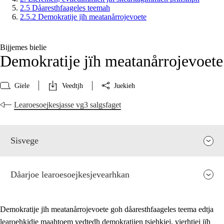
2.5 Dåaresthfaageles teemah
2.5.2 Demokratije jïh meatanårrojevoete
Bijjemes bielie
Demokratije jïh meatanårrojevoete
Gïele
Veedtjh
Juekieh
Learoesoejkesjasse vg3 salgsfaget
Sisvege
Dåarjoe learoesoejkesjevearhkan
Demokratije jïh meatanårrojevoete goh dåaresthfaageles teema edtja
learoehkidie maahtoem vedtedh demokratijen tsiehkiej, vierhtiej jïh