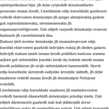
spïelenjoelkedassi bïjre, jïh dejtie ryöjredidh demokratihkeles
prosessine meatan årrodh. Lïerehtimmie edtja learoehkidie goerkesem
vedtedh ektievoetem demokratijen jïh jarnges almetjereaktaj gaskem
goh soptsestimmiereakta, steemmemereakta jïh
organisasjovnefrïjjevoete. Dah edtjieh vuejnedh demokratije ovmessie
hammoeh jïh vuesiehtimmieh åtna.
2.
Lïeremen, evtiedimmien jïh skearkagimmien prinsihph
Barkoen tjïrrh teemine demokratije jïh meatanårrojevoete edtja
learohkh ektievoetem guarkedh indivijden reaktaj jïh dïedten gaskem.
2.1
Sosijaale lïereme jïh evtiedimmie
Indivijdh reaktam utnieh meatan årrodh politihken barkosne seamma
2.2
Maahtoe faagine
aejkien goh siebriedahke jearohks årrojh dej reaktide utnedh meatan
årrodh politihkesne jïh sivijle siebriedahkem hammoedidh. Skuvle
2.3
Vihkeles tjiehpiesvoeth
edtja learoehkidie skreejredh eadtjohke årroejidie sjïdtedh, jïh dejtie
2.4
Lïeredh lïeredh
maahtoem vedtedh meatan årrodh jïh demokratijem Nöörjesne
evtiedidh.
Dåaresthfaageles teemah
Lïerehtimmie edtja learoehkidie maahtoem jïh maehtelesvoetem
2.5
Dåaresthfaageles teemah
vedtedh haestemh dåastoehtidh demokratijen prinsihpi mietie. Dah
edtjieh dåeriesmoerh guarkedh mah leah jååhkesjidh dovne
2.5.1
Almetjehealsoe jïh jieledehaalveme
gellielåhkoen reakta jïh unnebelåhkoen reaktah. Dah edtjieh haarjanidh