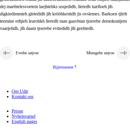
2.5.2
Demokratije jïh meatanårrojevoete
dej maehtelesvoetem laejhtehks ussjedidh, lïeredh tsælloeh jïh
digkiedimmieh gïetedidh jïh krööhkestidh jis ovsïemes. Barkoen tjïrrh
2.5.3
Monnehke evtiedimmie
teemine edtjieh learohkh lïeredh man gaavhtan tjoerebe demokratijem
vaarjelidh, jïh daam tjoerebe evtiedidh jïh geehtedh.
Evtebe sæjroe
Minngebe sæjroe
Bijjemassese
Om Udir
Kontakt oss
Presse
Nyhetsvarsel
English pages