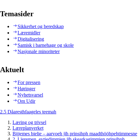
Temasider
Sikkerhet og beredskap
Læremidler
Digitalisering
Samisk i barnehage og skole
Nasjonale minoriteter
Aktuelt
For pressen
Høringer
Nyhetsvarsel
Om Udir
2.5 Dåaresthfaageles teemah
Læring og trivsel
Læreplanverket
Bijjemes bielie – aarvoeh jïh prinsihph maadthööhpehtimmesne
2. Lïeremen, evtiedimmien jïh skearkagimmien prinsihph