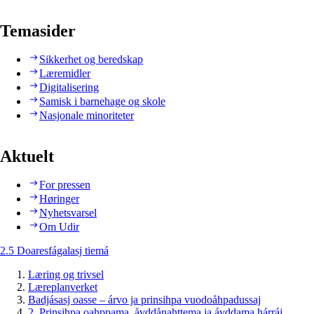
Temasider
Sikkerhet og beredskap
Læremidler
Digitalisering
Samisk i barnehage og skole
Nasjonale minoriteter
Aktuelt
For pressen
Høringer
Nyhetsvarsel
Om Udir
2.5 Doaresfágalasj tiemá
Læring og trivsel
Læreplanverket
Badjásasj oasse – árvo ja prinsihpa vuodoåhpadussaj
2. Prinsihpa oahppama, åvddånahttema ja ávddama hárráj