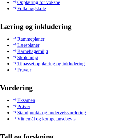
Opplæring for voksne
Folkehøgskole
Læring og inkludering
Rammeplaner
Læreplaner
Barnehagemiljø
Skolemiljø
Tilpasset opplæring og inkludering
Fravær
Vurdering
Eksamen
Prøver
Standpunkt- og underveisvurdering
Vitnemål og kompetansebevis
Tall og forskning