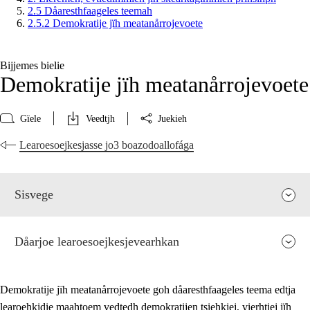
2.5 Dåaresthfaageles teemah
2.5.2 Demokratije jïh meatanårrojevoete
Bijjemes bielie
Demokratije jïh meatanårrojevoete
Gïele
Veedtjh
Juekieh
Learoesoejkesjasse jo3 boazodoallofága
Sisvege
Dåarjoe learoesoejkesjevearhkan
Demokratije jïh meatanårrojevoete goh dåaresthfaageles teema edtja
learoehkidie maahtoem vedtedh demokratijen tsiehkiej, vierhtiej jïh