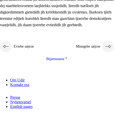
2.5.2
Demokratije jïh meatanårrojevoete
dej maehtelesvoetem laejhtehks ussjedidh, lïeredh tsælloeh jïh
digkiedimmieh gïetedidh jïh krööhkestidh jis ovsïemes. Barkoen tjïrrh
2.5.3
Monnehke evtiedimmie
teemine edtjieh learohkh lïeredh man gaavhtan tjoerebe demokratijem
vaarjelidh, jïh daam tjoerebe evtiedidh jïh geehtedh.
Evtebe sæjroe
Minngebe sæjroe
Bijjemassese
Om Udir
Kontakt oss
Presse
Nyhetsvarsel
English pages