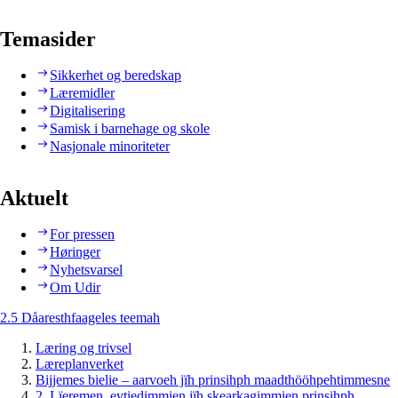
Temasider
Sikkerhet og beredskap
Læremidler
Digitalisering
Samisk i barnehage og skole
Nasjonale minoriteter
Aktuelt
For pressen
Høringer
Nyhetsvarsel
Om Udir
2.5 Dåaresthfaageles teemah
Læring og trivsel
Læreplanverket
Bijjemes bielie – aarvoeh jïh prinsihph maadthööhpehtimmesne
2. Lïeremen, evtiedimmien jïh skearkagimmien prinsihph