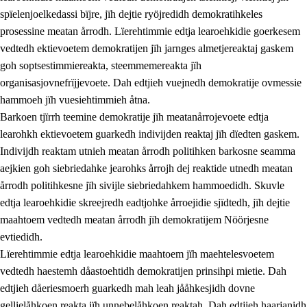
spïelenjoelkedassi bïjre, jïh dejtie ryöjredidh demokratihkeles
prosessine meatan årrodh. Lïerehtimmie edtja learoehkidie goerkesem
vedtedh ektievoetem demokratijen jïh jarnges almetjereaktaj gaskem
goh soptsestimmiereakta, steemmemereakta jïh
organisasjovnefrïjjevoete. Dah edtjieh vuejnedh demokratije ovmessie
hammoeh jïh vuesiehtimmieh åtna.
2.
Lïeremen, evtiedimmien jïh skearkagimmien prinsihph
Barkoen tjïrrh teemine demokratije jïh meatanårrojevoete edtja
learohkh ektievoetem guarkedh indivijden reaktaj jïh dïedten gaskem.
2.1
Sosijaale lïereme jïh evtiedimmie
Indivijdh reaktam utnieh meatan årrodh politihken barkosne seamma
2.2
Maahtoe faagine
aejkien goh siebriedahke jearohks årrojh dej reaktide utnedh meatan
årrodh politihkesne jïh sivijle siebriedahkem hammoedidh. Skuvle
2.3
Vihkeles tjiehpiesvoeth
edtja learoehkidie skreejredh eadtjohke årroejidie sjïdtedh, jïh dejtie
2.4
Lïeredh lïeredh
maahtoem vedtedh meatan årrodh jïh demokratijem Nöörjesne
evtiedidh.
Dåaresthfaageles teemah
Lïerehtimmie edtja learoehkidie maahtoem jïh maehtelesvoetem
2.5
Dåaresthfaageles teemah
vedtedh haestemh dåastoehtidh demokratijen prinsihpi mietie. Dah
edtjieh dåeriesmoerh guarkedh mah leah jååhkesjidh dovne
2.5.1
Almetjehealsoe jïh jieledehaalveme
gellielåhkoen reakta jïh unnebelåhkoen reaktah. Dah edtjieh haarjanidh