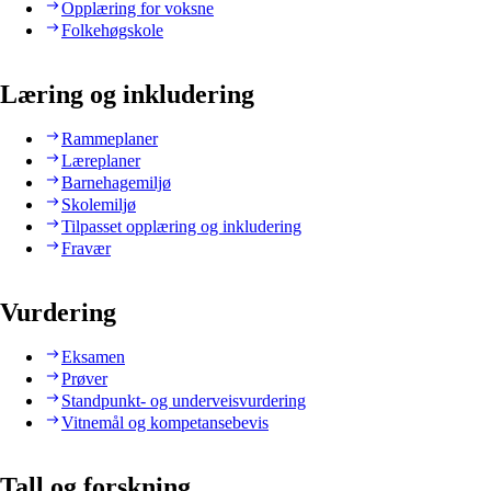
Opplæring for voksne
Folkehøgskole
Læring og inkludering
Rammeplaner
Læreplaner
Barnehagemiljø
Skolemiljø
Tilpasset opplæring og inkludering
Fravær
Vurdering
Eksamen
Prøver
Standpunkt- og underveisvurdering
Vitnemål og kompetansebevis
Tall og forskning