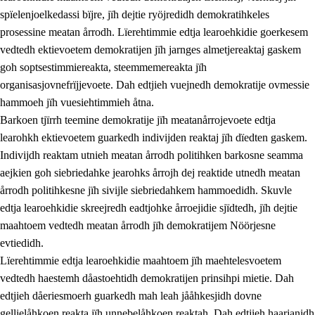
spïelenjoelkedassi bïjre, jïh dejtie ryöjredidh demokratihkeles
prosessine meatan årrodh. Lïerehtimmie edtja learoehkidie goerkesem
vedtedh ektievoetem demokratijen jïh jarnges almetjereaktaj gaskem
goh soptsestimmiereakta, steemmemereakta jïh
organisasjovnefrïjjevoete. Dah edtjieh vuejnedh demokratije ovmessie
hammoeh jïh vuesiehtimmieh åtna.
2.
Lïeremen, evtiedimmien jïh skearkagimmien prinsihph
Barkoen tjïrrh teemine demokratije jïh meatanårrojevoete edtja
learohkh ektievoetem guarkedh indivijden reaktaj jïh dïedten gaskem.
2.1
Sosijaale lïereme jïh evtiedimmie
Indivijdh reaktam utnieh meatan årrodh politihken barkosne seamma
2.2
Maahtoe faagine
aejkien goh siebriedahke jearohks årrojh dej reaktide utnedh meatan
årrodh politihkesne jïh sivijle siebriedahkem hammoedidh. Skuvle
2.3
Vihkeles tjiehpiesvoeth
edtja learoehkidie skreejredh eadtjohke årroejidie sjïdtedh, jïh dejtie
2.4
Lïeredh lïeredh
maahtoem vedtedh meatan årrodh jïh demokratijem Nöörjesne
evtiedidh.
Dåaresthfaageles teemah
Lïerehtimmie edtja learoehkidie maahtoem jïh maehtelesvoetem
2.5
Dåaresthfaageles teemah
vedtedh haestemh dåastoehtidh demokratijen prinsihpi mietie. Dah
edtjieh dåeriesmoerh guarkedh mah leah jååhkesjidh dovne
2.5.1
Almetjehealsoe jïh jieledehaalveme
gellielåhkoen reakta jïh unnebelåhkoen reaktah. Dah edtjieh haarjanidh