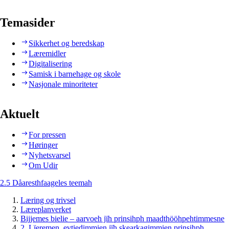
Temasider
Sikkerhet og beredskap
Læremidler
Digitalisering
Samisk i barnehage og skole
Nasjonale minoriteter
Aktuelt
For pressen
Høringer
Nyhetsvarsel
Om Udir
2.5 Dåaresthfaageles teemah
Læring og trivsel
Læreplanverket
Bijjemes bielie – aarvoeh jïh prinsihph maadthööhpehtimmesne
2. Lïeremen, evtiedimmien jïh skearkagimmien prinsihph