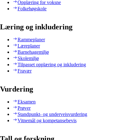
Opplæring for voksne
Folkehøgskole
Læring og inkludering
Rammeplaner
Læreplaner
Barnehagemiljø
Skolemiljø
Tilpasset opplæring og inkludering
Fravær
Vurdering
Eksamen
Prøver
Standpunkt- og underveisvurdering
Vitnemål og kompetansebevis
Tall og forskning