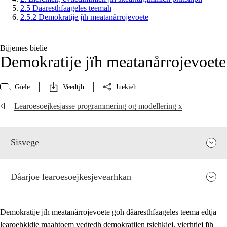
2.5 Dåaresthfaageles teemah
2.5.2 Demokratije jïh meatanårrojevoete
Bijjemes bielie
Demokratije jïh meatanårrojevoete
Gïele
Veedtjh
Juekieh
Learoesoejkesjasse programmering og modellering x
Sisvege
Dåarjoe learoesoejkesjevearhkan
Demokratije jïh meatanårrojevoete goh dåaresthfaageles teema edtja
learoehkidie maahtoem vedtedh demokratijen tsiehkiej, vierhtiej jïh