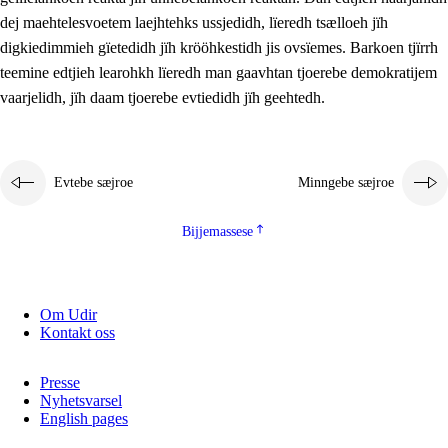
2.5.2
Demokratije jïh meatanårrojevoete
dej maehtelesvoetem laejhtehks ussjedidh, lïeredh tsælloeh jïh
digkiedimmieh gïetedidh jïh krööhkestidh jis ovsïemes. Barkoen tjïrrh
2.5.3
Monnehke evtiedimmie
teemine edtjieh learohkh lïeredh man gaavhtan tjoerebe demokratijem
vaarjelidh, jïh daam tjoerebe evtiedidh jïh geehtedh.
Evtebe sæjroe
Minngebe sæjroe
Bijjemassese
Om Udir
Kontakt oss
Presse
Nyhetsvarsel
English pages