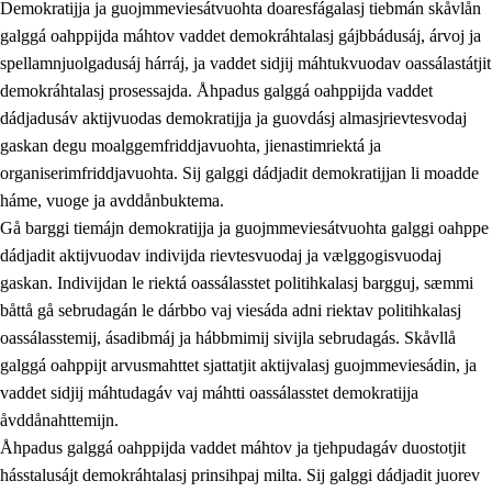
Demokratijja ja guojmmeviesátvuohta doaresfágalasj tiebmán skåvlån
galggá oahppijda máhtov vaddet demokráhtalasj gájbbádusáj, árvoj ja
spellamnjuolgadusáj hárráj, ja vaddet sidjij máhtukvuodav oassálastátjit
demokráhtalasj prosessajda. Åhpadus galggá oahppijda vaddet
dádjadusáv aktijvuodas demokratijja ja guovdásj almasjrievtesvodaj
gaskan degu moalggemfriddjavuohta, jienastimriektá ja
organiserimfriddjavuohta. Sij galggi dádjadit demokratijjan li moadde
háme, vuoge ja avddånbuktema.
2.
Prinsihpa oahppama, åvddånahttema ja ávddama hárráj
Gå barggi tiemájn demokratijja ja guojmmeviesátvuohta galggi oahppe
dádjadit aktijvuodav indivijda rievtesvuodaj ja vælggogisvuodaj
2.1
Sosiála oahppam ja åvddånibme
gaskan. Indivijdan le riektá oassálasstet politihkalasj bargguj, sæmmi
2.2
Máhtudahka fágáj hárráj
båttå gå sebrudagán le dárbbo vaj viesáda adni riektav politihkalasj
oassálasstemij, ásadibmáj ja hábbmimij sivijla sebrudagás. Skåvllå
2.3
Vuodulasj tjehpudagá
galggá oahppijt arvusmahttet sjattatjit aktijvalasj guojmmeviesádin, ja
2.4
Oahppat oahppat
vaddet sidjij máhtudagáv vaj máhtti oassálasstet demokratijja
åvddånahttemijn.
Doaresfágalasj tiemá
Åhpadus galggá oahppijda vaddet máhtov ja tjehpudagáv duostotjit
2.5
Doaresfágalasj tiemá
hásstalusájt demokráhtalasj prinsihpaj milta. Sij galggi dádjadit juorev