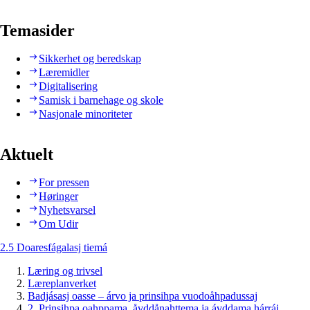
Temasider
Sikkerhet og beredskap
Læremidler
Digitalisering
Samisk i barnehage og skole
Nasjonale minoriteter
Aktuelt
For pressen
Høringer
Nyhetsvarsel
Om Udir
2.5 Doaresfágalasj tiemá
Læring og trivsel
Læreplanverket
Badjásasj oasse – árvo ja prinsihpa vuodoåhpadussaj
2. Prinsihpa oahppama, åvddånahttema ja ávddama hárráj