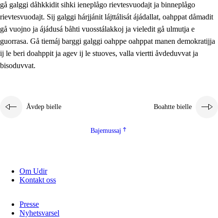
gå galggi dåhkkidit sihki ieneplågo rievtesvuodajt ja binneplågo
2.5.1
Álmmukvarresvuohta ja iellemrijbadibme
rievtesvuodajt. Sij galggi hárjjánit lájttálisát ájádallat, oahppat dåmadit
2.5.2
Demokratijja ja guojmmeviesátvuohta
gå vuojno ja ájádusá båhti vuosstálakkoj ja vieledit gå ulmutja e
guorrasa. Gå tiemáj barggi galggi oahppe oahppat manen demokratijja
2.5.3
Guoddelis åvddånibme
ij le beri doahppit ja agev ij le stuoves, valla viertti åvdeduvvat ja
bisoduvvat.
Åvdep bielle
Boahtte bielle
Bajemussaj
Om Udir
Kontakt oss
Presse
Nyhetsvarsel