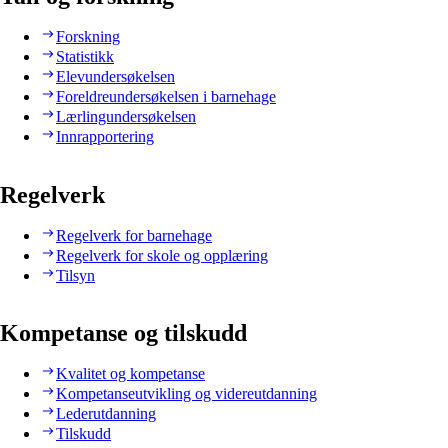
Forskning
Statistikk
Elevundersøkelsen
Foreldreundersøkelsen i barnehage
Lærlingundersøkelsen
Innrapportering
Regelverk
Regelverk for barnehage
Regelverk for skole og opplæring
Tilsyn
Kompetanse og tilskudd
Kvalitet og kompetanse
Kompetanseutvikling og videreutdanning
Lederutdanning
Tilskudd