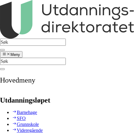
Meny
Hovedmeny
Utdanningsløpet
Barnehage
SFO
Grunnskole
Videregående