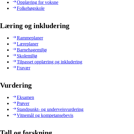
Opplæring for voksne
Folkehøgskole
Læring og inkludering
Rammeplaner
Læreplaner
Barnehagemiljø
Skolemiljø
Tilpasset opplæring og inkludering
Fravær
Vurdering
Eksamen
Prøver
Standpunkt- og underveisvurdering
Vitnemål og kompetansebevis
Tall og forskning