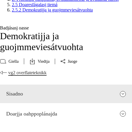
2.5 Doaresfágalasj tiemá
2.5.2 Demokratijja ja guojmmeviesátvuohta
Badjásasj oasse
Demokratijja ja
guojmmeviesátvuohta
Giella
Viedtja
Juoge
vg2 overflateteknikk
Sisadno
Doarjja oahppoplánajda