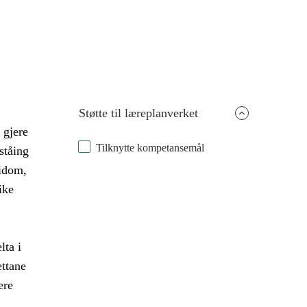
Støtte til læreplanverket
 gjere
Tilknytte kompetansemål
ståing
idom,
ike
lta i
ettane
ere