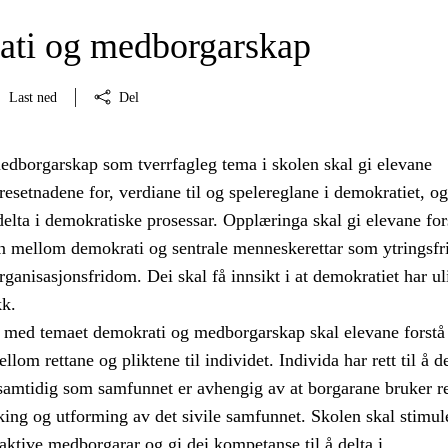
ti og medborgarskap
Last ned
Del
dborgarskap som tverrfagleg tema i skolen skal gi elevane
setnadene for, verdiane til og spelereglane i demokratiet, og
å delta i demokratiske prosessar. Opplæringa skal gi elevane for
 mellom demokrati og sentrale menneskerettar som ytringsfr
ganisasjonsfridom. Dei skal få innsikt i at demokratiet har ul
kk.
med temaet demokrati og medborgarskap skal elevane forstå
om rettane og pliktene til individet. Individa har rett til å de
 samtidig som samfunnet er avhengig av at borgarane bruker r
taking og utforming av det sivile samfunnet. Skolen skal stimul
i aktive medborgarar og gi dei kompetanse til å delta i