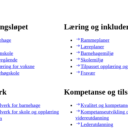
ngsløpet
Læring og inklude
ehage
Rammeplaner
Læreplaner
nskole
Barnehagemiljø
regående
Skolemiljø
æring for voksne
Tilpasset opplæring og
ehøgskole
Fravær
rk
Kompetanse og til
lverk for barnehage
Kvalitet og kompetans
lverk for skole og opplæring
Kompetanseutvikling 
videreutdanning
n
Lederutdanning