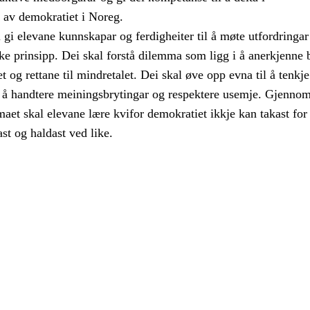
a av demokratiet i Noreg.
gi elevane kunnskapar og ferdigheiter til å møte utfordringar 
e prinsipp. Dei skal forstå dilemma som ligg i å anerkjenne 
alet og rettane til mindretalet. Dei skal øve opp evna til å tenkje
eg å handtere meiningsbrytingar og respektere usemje. Gjenno
aet skal elevane lære kvifor demokratiet ikkje kan takast for 
ast og haldast ved like.