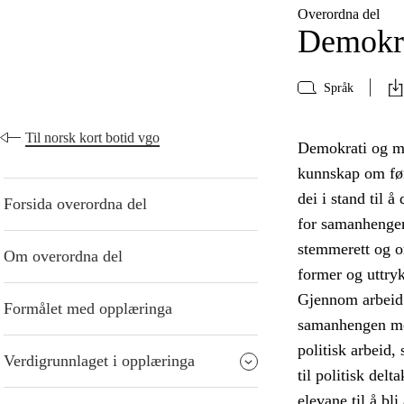
Overordna del
Demokra
Språk
Til norsk kort botid vgo
Demokrati og me
kunnskap om føre
dei i stand til 
Forsida overordna del
for samanhengen
stemmerett og or
Om overordna del
former og uttry
Gjennom arbeid 
Formålet med opplæringa
samanhengen mell
politisk arbeid,
Verdigrunnlaget i opplæringa
til politisk del
elevane til å bl