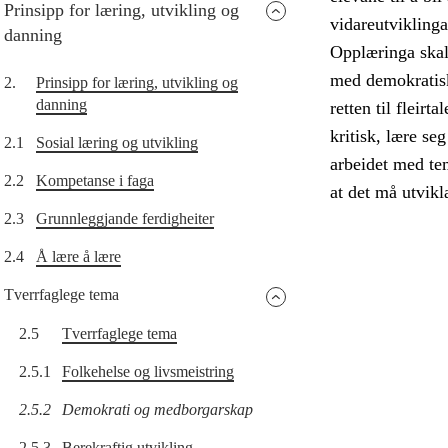
Prinsipp for læring, utvikling og
vidareutvikling
danning
Opplæringa skal 
med demokratisk
2.
Prinsipp for læring, utvikling og
danning
retten til fleirt
kritisk, lære s
2.1
Sosial læring og utvikling
arbeidet med tem
2.2
Kompetanse i faga
at det må utvikl
2.3
Grunnleggjande ferdigheiter
2.4
Å lære å lære
Tverrfaglege tema
2.5
Tverrfaglege tema
2.5.1
Folkehelse og livsmeistring
2.5.2
Demokrati og medborgarskap
2.5.3
Berekraftig utvikling