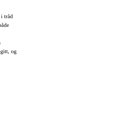
i tråd
både
m
gitt, og