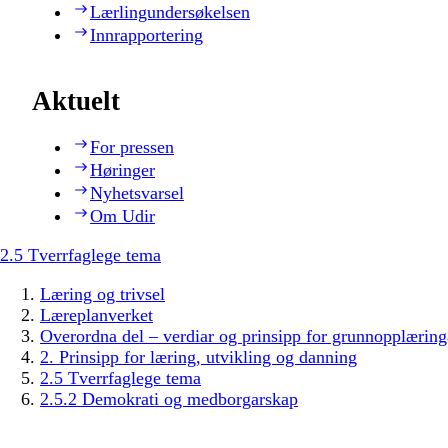
Lærlingundersøkelsen
Innrapportering
Aktuelt
For pressen
Høringer
Nyhetsvarsel
Om Udir
2.5 Tverrfaglege tema
Læring og trivsel
Læreplanverket
Overordna del – verdiar og prinsipp for grunnopplæring
2. Prinsipp for læring, utvikling og danning
2.5 Tverrfaglege tema
2.5.2 Demokrati og medborgarskap