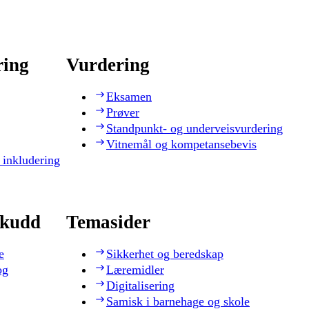
ring
Vurdering
Eksamen
Prøver
Standpunkt- og underveisvurdering
Vitnemål og kompetansebevis
 inkludering
skudd
Temasider
e
Sikkerhet og beredskap
og
Læremidler
Digitalisering
Samisk i barnehage og skole