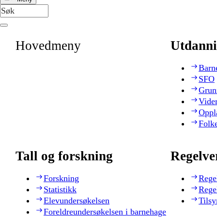
Hovedmeny
Utdanni
Barn
SFO
Grun
Vide
Oppl
Folk
Tall og forskning
Regelve
Forskning
Rege
Statistikk
Rege
Elevundersøkelsen
Tilsy
Foreldreundersøkelsen i barnehage