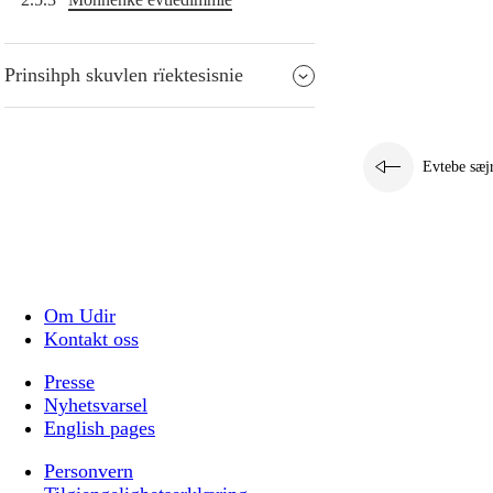
Prinsihph skuvlen rïektesisnie
Evtebe sæj
Om Udir
Kontakt oss
Presse
Nyhetsvarsel
English pages
Personvern