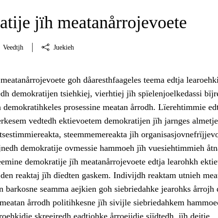
tije jïh meatanårrojevoete
Veedtjh
Juekieh
 meatanårrojevoete goh dåaresthfaageles teema edtja learoehk
 demokratijen tsiehkiej, vierhtiej jïh spïelenjoelkedassi bïjre
dh demokratihkeles prosessine meatan årrodh. Lïerehtimmie edt
erkesem vedtedh ektievoetem demokratijen jïh jarnges almetje
sestimmiereakta, steemmemereakta jïh organisasjovnefrïjjevo
jnedh demokratije ovmessie hammoeh jïh vuesiehtimmieh åtn
teemine demokratije jïh meatanårrojevoete edtja learohkh ekti
jden reaktaj jïh dïedten gaskem. Indivijdh reaktam utnieh mea
en barkosne seamma aejkien goh siebriedahke jearohks årrojh 
 meatan årrodh politihkesne jïh sivijle siebriedahkem hammoe
roehkidie skreejredh eadtjohke årroejidie sjïdtedh, jïh dejtie