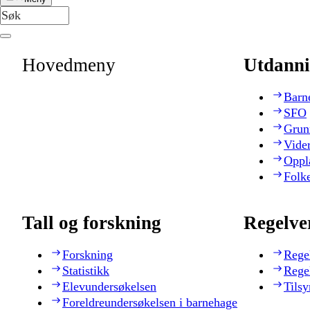
Hovedmeny
Utdanni
Barn
SFO
Grun
Vide
Oppl
Folk
Tall og forskning
Regelve
Forskning
Rege
Statistikk
Rege
Elevundersøkelsen
Tilsy
Foreldreundersøkelsen i barnehage