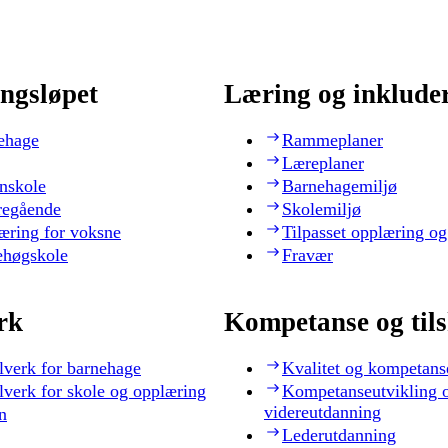
ngsløpet
Læring og inklude
ehage
Rammeplaner
Læreplaner
nskole
Barnehagemiljø
regående
Skolemiljø
æring for voksne
Tilpasset opplæring og
ehøgskole
Fravær
rk
Kompetanse og til
lverk for barnehage
Kvalitet og kompetans
lverk for skole og opplæring
Kompetanseutvikling 
videreutdanning
n
Lederutdanning