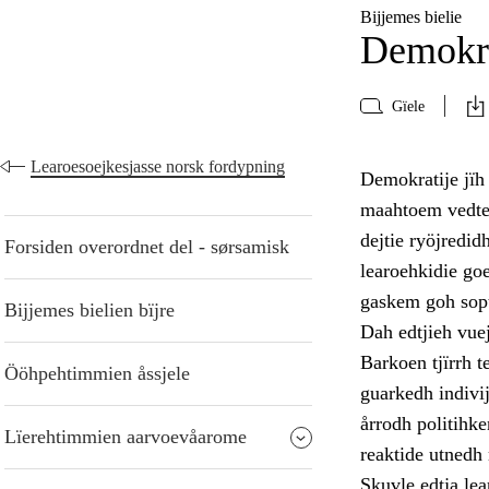
Bijjemes bielie
Demokra
Gïele
Learoesoejkesjasse norsk fordypning
Demokratije jïh
maahtoem vedtedh
dejtie ryöjredi
Forsiden overordnet del - sørsamisk
learoehkidie go
gaskem goh sopt
Bijjemes bielien bïjre
Dah edtjieh vue
Barkoen tjïrrh 
Ööhpehtimmien åssjele
guarkedh indivi
årrodh politihk
Lïerehtimmien aarvoevåarome
reaktide utnedh
Skuvle edtja lea