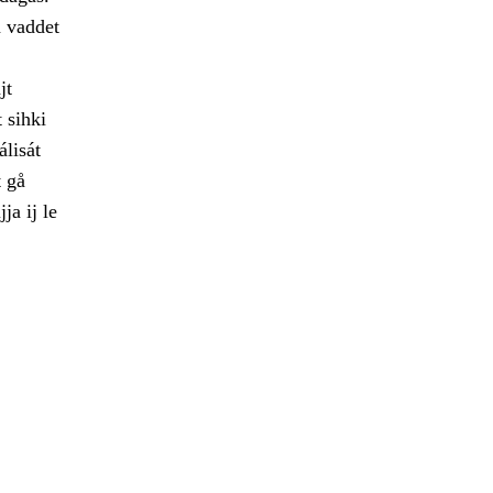
a vaddet
jt
 sihki
álisát
t gå
a ij le