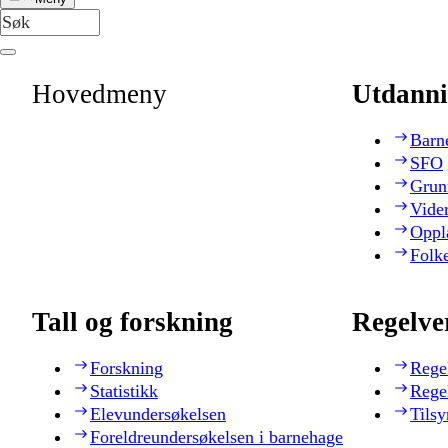
Hovedmeny
Utdanni
Barn
SFO
Grun
Vide
Oppl
Folk
Tall og forskning
Regelve
Forskning
Rege
Statistikk
Rege
Elevundersøkelsen
Tilsy
Foreldreundersøkelsen i barnehage