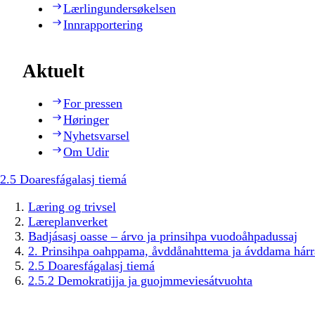
Lærlingundersøkelsen
Innrapportering
Aktuelt
For pressen
Høringer
Nyhetsvarsel
Om Udir
2.5 Doaresfágalasj tiemá
Læring og trivsel
Læreplanverket
Badjásasj oasse – árvo ja prinsihpa vuodoåhpadussaj
2. Prinsihpa oahppama, åvddånahttema ja ávddama hárr
2.5 Doaresfágalasj tiemá
2.5.2 Demokratijja ja guojmmeviesátvuohta