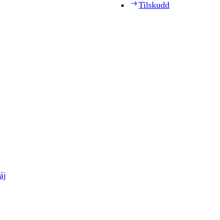
Tilskudd
áj