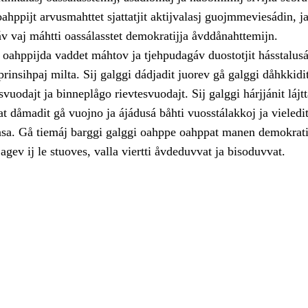
ahppijt arvusmahttet sjattatjit aktijvalasj guojmmeviesádin, j
v vaj máhtti oassálasstet demokratijja åvddånahttemijn.
oahppijda vaddet máhtov ja tjehpudagáv duostotjit hásstalusá
rinsihpaj milta. Sij galggi dádjadit juorev gå galggi dåhkkidit
vuodajt ja binneplågo rievtesvuodajt. Sij galggi hárjjánit lájtt
at dåmadit gå vuojno ja ájádusá båhti vuosstálakkoj ja vieledi
asa. Gå tiemáj barggi galggi oahppe oahppat manen demokratijj
 agev ij le stuoves, valla viertti åvdeduvvat ja bisoduvvat.