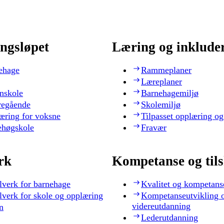
ngsløpet
Læring og inklude
ehage
Rammeplaner
Læreplaner
nskole
Barnehagemiljø
regående
Skolemiljø
æring for voksne
Tilpasset opplæring og
ehøgskole
Fravær
rk
Kompetanse og til
lverk for barnehage
Kvalitet og kompetans
lverk for skole og opplæring
Kompetanseutvikling 
videreutdanning
n
Lederutdanning