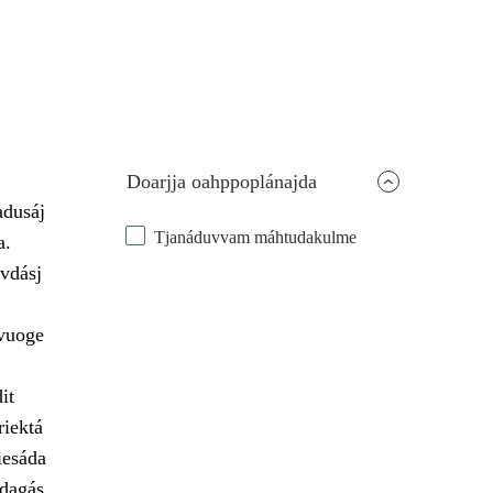
Doarjja oahppoplánajda
adusáj
Tjanáduvvam máhtudakulme
a.
vdásj
 vuoge
it
riektá
iesáda
udagás.