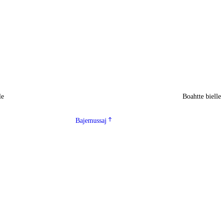
le
Boahtte biell
Bajemussaj