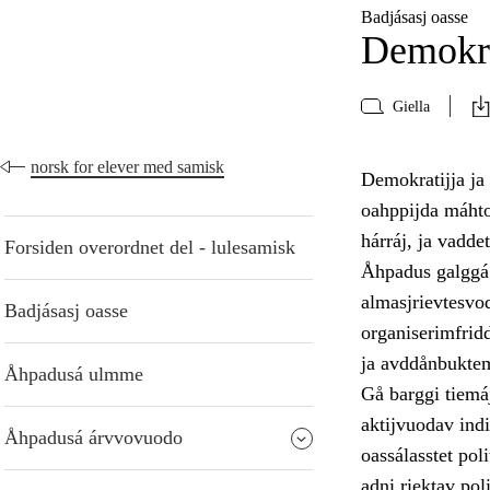
Badjásasj oasse
Demokra
Giella
norsk for elever med samisk
Demokratijja ja
oahppijda máhto
hárráj, ja vadde
Forsiden overordnet del - lulesamisk
Åhpadus galggá 
almasjrievtesvo
Badjásasj oasse
organiserimfrid
ja avddånbukte
Åhpadusá ulmme
Gå barggi tiemá
aktijvuodav indi
Åhpadusá árvvovuodo
oassálasstet pol
adni riektav pol