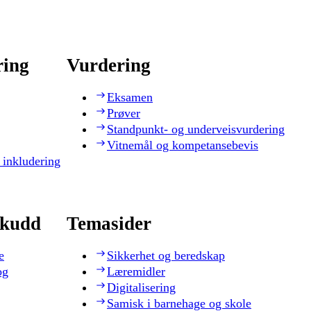
ring
Vurdering
Eksamen
Prøver
Standpunkt- og underveisvurdering
Vitnemål og kompetansebevis
 inkludering
skudd
Temasider
e
Sikkerhet og beredskap
og
Læremidler
Digitalisering
Samisk i barnehage og skole