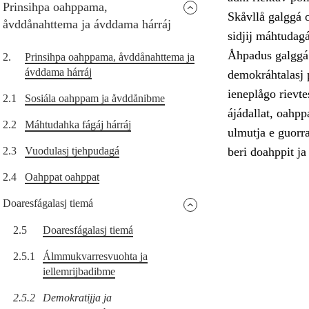
Prinsihpa oahppama,
Skåvllå galggá o
åvddånahttema ja ávddama hárráj
sidjij máhtudagá
Åhpadus galggá 
2.
Prinsihpa oahppama, åvddånahttema ja
ávddama hárráj
demokráhtalasj p
ieneplågo rievtes
2.1
Sosiála oahppam ja åvddånibme
ájádallat, oahpp
2.2
Máhtudahka fágáj hárráj
ulmutja e guorr
2.3
Vuodulasj tjehpudagá
beri doahppit ja
2.4
Oahppat oahppat
Doaresfágalasj tiemá
2.5
Doaresfágalasj tiemá
2.5.1
Álmmukvarresvuohta ja
iellemrijbadibme
2.5.2
Demokratijja ja