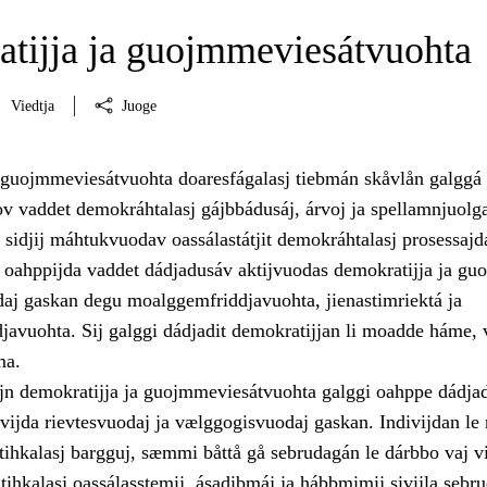
tijja ja guojmmeviesátvuohta
Viedtja
Juoge
 guojmmeviesátvuohta doaresfágalasj tiebmán skåvlån galggá
v vaddet demokráhtalasj gájbbádusáj, árvoj ja spellamnjuolg
t sidjij máhtukvuodav oassálastátjit demokráhtalasj prosessajd
oahppijda vaddet dádjadusáv aktijvuodas demokratijja ja guo
daj gaskan degu moalggemfriddjavuohta, jienastimriektá ja
djavuohta. Sij galggi dádjadit demokratijjan li moadde háme,
ma.
jn demokratijja ja guojmmeviesátvuohta galggi oahppe dádjad
vijda rievtesvuodaj ja vælggogisvuodaj gaskan. Indivijdan le 
itihkalasj bargguj, sæmmi båttå gå sebrudagán le dárbbo vaj v
itihkalasj oassálasstemij, ásadibmáj ja hábbmimij sivijla sebr