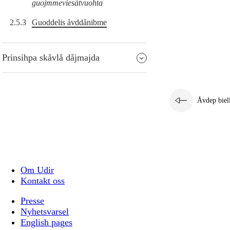
guojmmeviesátvuohta
2.5.3
Guoddelis åvddånibme
Prinsihpa skåvlå dåjmajda
Åvdep biel
Om Udir
Kontakt oss
Presse
Nyhetsvarsel
English pages