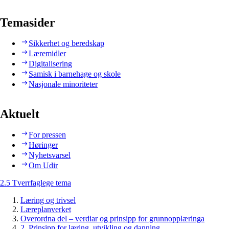
Temasider
Sikkerhet og beredskap
Læremidler
Digitalisering
Samisk i barnehage og skole
Nasjonale minoriteter
Aktuelt
For pressen
Høringer
Nyhetsvarsel
Om Udir
2.5 Tverrfaglege tema
Læring og trivsel
Læreplanverket
Overordna del – verdiar og prinsipp for grunnopplæringa
2. Prinsipp for læring, utvikling og danning