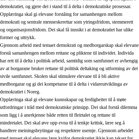
demokratiet, og gjere dei i stand til å delta i demokratiske prosessar.
Opplæringa skal gi elevane forståing for samanhengen mellom
demokrati og sentrale menneskerettar som ytringsfridom, stemmerett
og organisasjonsfridom. Dei skal få innsikt i at demokratiet har ulike
former og uttrykk.
Gjennom arbeid med temaet demokrati og medborgarskap skal elevane
2.
Prinsipp for læring, utvikling og danning
forstå samanhengen mellom rettane og pliktene til individet. Individa
har rett til å delta i politisk arbeid, samtidig som samfunnet er avhengig
2.1
Sosial læring og utvikling
av at borgarane bruker rettane til politisk deltaking og utforming av det
2.2
Kompetanse i faga
sivile samfunnet. Skolen skal stimulere elevane til å bli aktive
medborgarar og gi dei kompetanse til å delta i vidareutviklinga av
2.3
Grunnleggjande ferdigheiter
demokratiet i Noreg.
2.4
Å lære å lære
Opplæringa skal gi elevane kunnskapar og ferdigheiter til å møte
utfordringar i tråd med demokratiske prinsipp. Dei skal forstå dilemma
Tverrfaglege tema
som ligg i å anerkjenne både retten til fleirtalet og rettane til
2.5
Tverrfaglege tema
mindretalet. Dei skal øve opp evna til å tenkje kritisk, lære seg å
handtere meiningsbrytingar og respektere usemje. Gjennom arbeidet
2.5.1
Folkehelse og livsmeistring
med temaet skal elevane lære kvifor demokratiet ikkje kan takast for