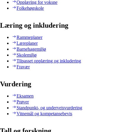
Opplæring for voksne
Folkehøgskole
Læring og inkludering
Rammeplaner
Læreplaner
Barnehagemiljø
Skolemiljø
Tilpasset opplæring og inkludering
Fravær
Vurdering
Eksamen
Prøver
Standpunkt- og underveisvurdering
Vitnemål og kompetansebevis
Tall og forskning