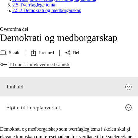
2.5 Tverrfaglege tema
2.5.2 Demokrati og medborgarskap
Overordna del
Demokrati og medborgarskap
Språk
Last ned
Del
Til norsk for elever med samisk
Innhald
Støtte til læreplanverket
Demokrati og medborgarskap som tverrfagleg tema i skolen skal gi
elevane kunnskap om føresetnadene for, verdiane til og spelereglane i