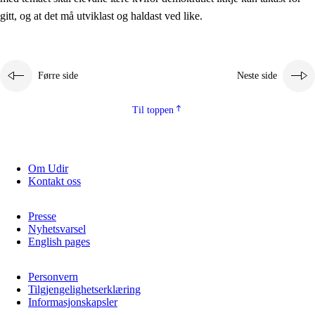
2.5.2
Demokrati og medborgarskap
gitt, og at det må utviklast og haldast ved like.
2.5.3
Berekraftig utvikling
Førre side
Neste side
Til toppen
Om Udir
Kontakt oss
Presse
Nyhetsvarsel
English pages
Personvern
Tilgjengelighetserklæring
Informasjonskapsler