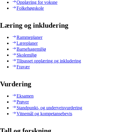
Opplæring for voksne
Folkehøgskole
Læring og inkludering
Rammeplaner
Læreplaner
Barnehagemiljø
Skolemiljø
Tilpasset opplæring og inkludering
Fravær
Vurdering
Eksamen
Prøver
Standpunkt- og underveisvurdering
Vitnemål og kompetansebevis
Tall og forskning