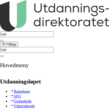
Meny
Hovedmeny
Utdanningsløpet
Barnehage
SFO
Grunnskole
Videregående