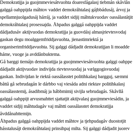
Demokratijja ja guojmmeviesátvuohta doaresfágalasj tiebmán skåvlån
galggá oahppijda máhtov vaddet demokráhtalasj gájbbádusáj, árvoj ja
spellamnjuolgadusáj hárráj, ja vaddet sidjij máhtukvuodav oassálastátjit
demokráhtalasj prosessajda. Åhpadus galggá oahppijda vaddet
dádjadusáv aktijvuodas demokratijja ja guovdásj almasjrievtesvodaj
gaskan degu moalggemfriddjavuohta, jienastimriektá ja
organiserimfriddjavuohta. Sij galggi dádjadit demokratijjan li moadde
háme, vuoge ja avddånbuktema.
2.
Prinsihpa oahppama, åvddånahttema ja ávddama hárráj
Gå barggi tiemájn demokratijja ja guojmmeviesátvuohta galggi oahppe
dádjadit aktijvuodav indivijda rievtesvuodaj ja vælggogisvuodaj
2.1
Sosiála oahppam ja åvddånibme
gaskan. Indivijdan le riektá oassálasstet politihkalasj bargguj, sæmmi
2.2
Máhtudahka fágáj hárráj
båttå gå sebrudagán le dárbbo vaj viesáda adni riektav politihkalasj
oassálasstemij, ásadibmáj ja hábbmimij sivijla sebrudagás. Skåvllå
2.3
Vuodulasj tjehpudagá
galggá oahppijt arvusmahttet sjattatjit aktijvalasj guojmmeviesádin, ja
2.4
Oahppat oahppat
vaddet sidjij máhtudagáv vaj máhtti oassálasstet demokratijja
åvddånahttemijn.
Doaresfágalasj tiemá
Åhpadus galggá oahppijda vaddet máhtov ja tjehpudagáv duostotjit
2.5
Doaresfágalasj tiemá
hásstalusájt demokráhtalasj prinsihpaj milta. Sij galggi dádjadit juorev