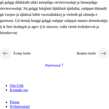
gå galggi dåhkkidit sihki ieneplågo rievtesvuodajt ja binneplågo
2.5.1
Álmmukvarresvuohta ja iellemrijbadibme
rievtesvuodajt. Sij galggi hárjjánit lájttálisát ájádallat, oahppat dåmadit
2.5.2
Demokratijja ja guojmmeviesátvuohta
gå vuojno ja ájádusá båhti vuosstálakkoj ja vieledit gå ulmutja e
guorrasa. Gå tiemáj barggi galggi oahppe oahppat manen demokratijja
2.5.3
Guoddelis åvddånibme
ij le beri doahppit ja agev ij le stuoves, valla viertti åvdeduvvat ja
bisoduvvat.
Åvdep bielle
Boahtte bielle
Bajemussaj
Om Udir
Kontakt oss
Presse
Nyhetsvarsel