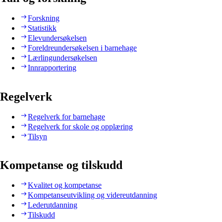
Forskning
Statistikk
Elevundersøkelsen
Foreldreundersøkelsen i barnehage
Lærlingundersøkelsen
Innrapportering
Regelverk
Regelverk for barnehage
Regelverk for skole og opplæring
Tilsyn
Kompetanse og tilskudd
Kvalitet og kompetanse
Kompetanseutvikling og videreutdanning
Lederutdanning
Tilskudd