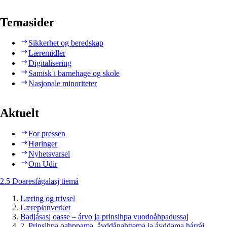
Temasider
Sikkerhet og beredskap
Læremidler
Digitalisering
Samisk i barnehage og skole
Nasjonale minoriteter
Aktuelt
For pressen
Høringer
Nyhetsvarsel
Om Udir
2.5 Doaresfágalasj tiemá
Læring og trivsel
Læreplanverket
Badjásasj oasse – árvo ja prinsihpa vuodoåhpadussaj
2. Prinsihpa oahppama, åvddånahttema ja ávddama hárráj