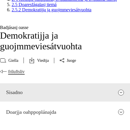
2.5 Doaresfágalasj tiemá
2.5.2 Demokratijja ja guojmmeviesátvuohta
Badjásasj oasse
Demokratijja ja
guojmmeviesátvuohta
Giella
Viedtja
Juoge
friluftsliv
Sisadno
Doarjja oahppoplánajda