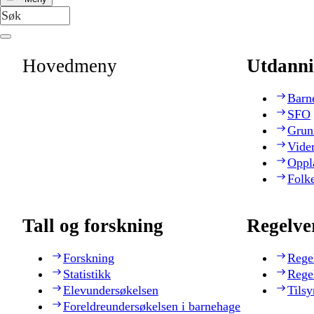
Hovedmeny
Utdanni
Barn
SFO
Grun
Vide
Oppl
Folk
Tall og forskning
Regelve
Forskning
Rege
Statistikk
Rege
Elevundersøkelsen
Tilsy
Foreldreundersøkelsen i barnehage