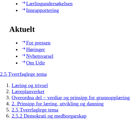
Lærlingundersøkelsen
Innrapportering
Aktuelt
For pressen
Høringer
Nyhetsvarsel
Om Udir
2.5 Tverrfaglege tema
Læring og trivsel
Læreplanverket
Overordna del – verdiar og prinsipp for grunnopplæring
2. Prinsipp for læring, utvikling og danning
2.5 Tverrfaglege tema
2.5.2 Demokrati og medborgarskap