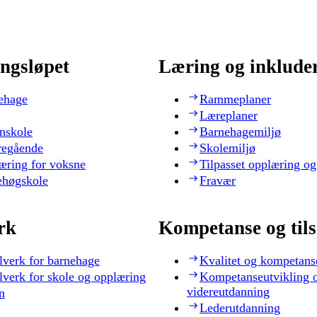
ngsløpet
Læring og inklude
ehage
Rammeplaner
Læreplaner
nskole
Barnehagemiljø
regående
Skolemiljø
æring for voksne
Tilpasset opplæring og
ehøgskole
Fravær
rk
Kompetanse og til
lverk for barnehage
Kvalitet og kompetans
lverk for skole og opplæring
Kompetanseutvikling 
videreutdanning
n
Lederutdanning