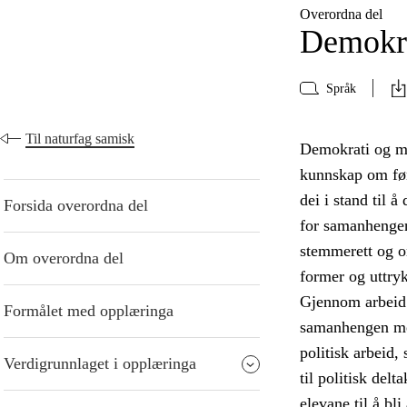
Overordna del
Demokra
Språk
Til naturfag samisk
Demokrati og me
kunnskap om føre
dei i stand til 
Forsida overordna del
for samanhengen
stemmerett og or
Om overordna del
former og uttry
Gjennom arbeid 
Formålet med opplæringa
samanhengen mell
politisk arbeid,
Verdigrunnlaget i opplæringa
til politisk del
elevane til å bl