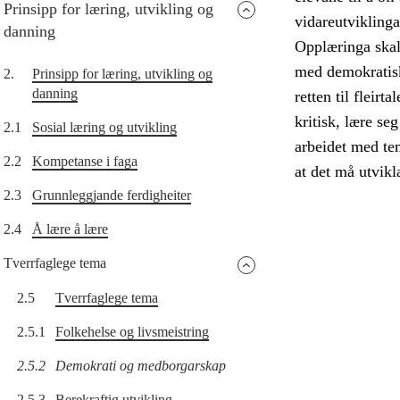
Prinsipp for læring, utvikling og
vidareutvikling
danning
Opplæringa skal 
med demokratisk
2.
Prinsipp for læring, utvikling og
danning
retten til fleirt
kritisk, lære s
2.1
Sosial læring og utvikling
arbeidet med tem
2.2
Kompetanse i faga
at det må utvikl
2.3
Grunnleggjande ferdigheiter
2.4
Å lære å lære
Tverrfaglege tema
2.5
Tverrfaglege tema
2.5.1
Folkehelse og livsmeistring
2.5.2
Demokrati og medborgarskap
2.5.3
Berekraftig utvikling