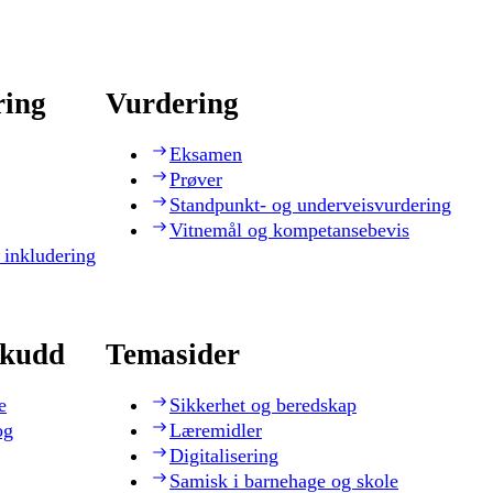
ring
Vurdering
Eksamen
Prøver
Standpunkt- og underveisvurdering
Vitnemål og kompetansebevis
 inkludering
skudd
Temasider
e
Sikkerhet og beredskap
og
Læremidler
Digitalisering
Samisk i barnehage og skole