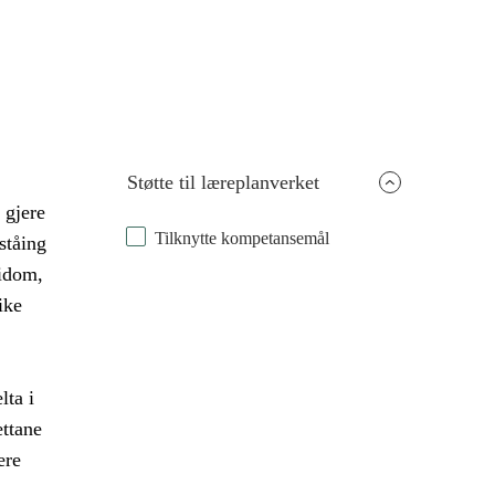
Støtte til læreplanverket
 gjere
Tilknytte kompetansemål
ståing
idom,
ike
lta i
ettane
ere