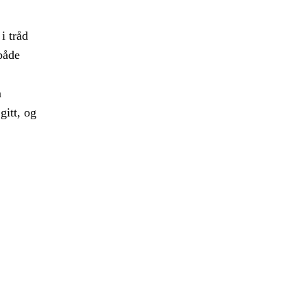
i tråd
både
m
gitt, og