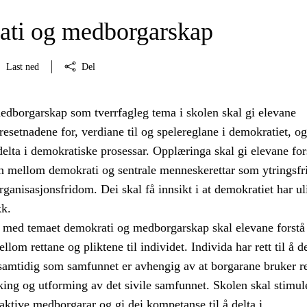
ti og medborgarskap
Last ned
Del
dborgarskap som tverrfagleg tema i skolen skal gi elevane
setnadene for, verdiane til og spelereglane i demokratiet, og
å delta i demokratiske prosessar. Opplæringa skal gi elevane for
 mellom demokrati og sentrale menneskerettar som ytringsfr
ganisasjonsfridom. Dei skal få innsikt i at demokratiet har ul
kk.
med temaet demokrati og medborgarskap skal elevane forstå
om rettane og pliktene til individet. Individa har rett til å de
 samtidig som samfunnet er avhengig av at borgarane bruker r
taking og utforming av det sivile samfunnet. Skolen skal stimul
i aktive medborgarar og gi dei kompetanse til å delta i