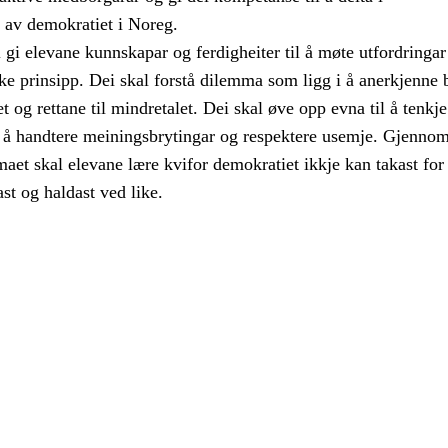
a av demokratiet i Noreg.
gi elevane kunnskapar og ferdigheiter til å møte utfordringar 
e prinsipp. Dei skal forstå dilemma som ligg i å anerkjenne 
alet og rettane til mindretalet. Dei skal øve opp evna til å tenkje
eg å handtere meiningsbrytingar og respektere usemje. Gjenno
aet skal elevane lære kvifor demokratiet ikkje kan takast for 
ast og haldast ved like.