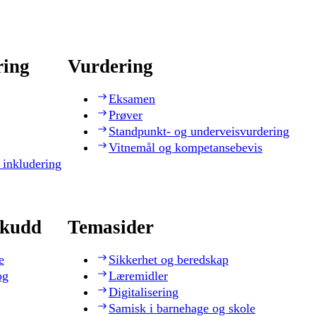
ring
Vurdering
Eksamen
Prøver
Standpunkt- og underveisvurdering
Vitnemål og kompetansebevis
 inkludering
skudd
Temasider
e
Sikkerhet og beredskap
og
Læremidler
Digitalisering
Samisk i barnehage og skole