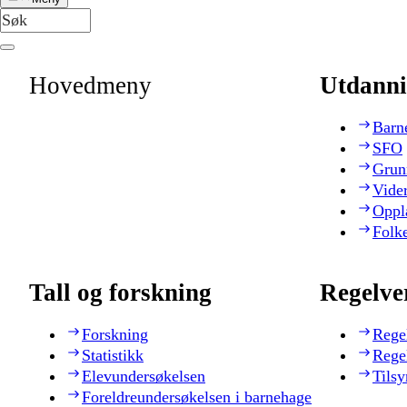
Hovedmeny
Utdanni
Barn
SFO
Grun
Vide
Oppl
Folk
Tall og forskning
Regelve
Forskning
Rege
Statistikk
Rege
Elevundersøkelsen
Tilsy
Foreldreundersøkelsen i barnehage