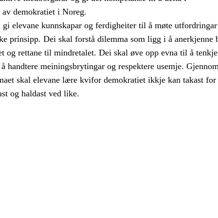
a av demokratiet i Noreg.
gi elevane kunnskapar og ferdigheiter til å møte utfordringar 
e prinsipp. Dei skal forstå dilemma som ligg i å anerkjenne 
alet og rettane til mindretalet. Dei skal øve opp evna til å tenkje
eg å handtere meiningsbrytingar og respektere usemje. Gjenno
aet skal elevane lære kvifor demokratiet ikkje kan takast for 
ast og haldast ved like.