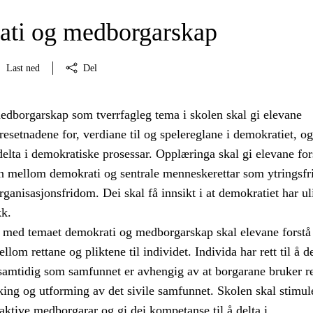
ti og medborgarskap
Last ned
Del
dborgarskap som tverrfagleg tema i skolen skal gi elevane
setnadene for, verdiane til og spelereglane i demokratiet, og
å delta i demokratiske prosessar. Opplæringa skal gi elevane for
 mellom demokrati og sentrale menneskerettar som ytringsfr
ganisasjonsfridom. Dei skal få innsikt i at demokratiet har ul
kk.
med temaet demokrati og medborgarskap skal elevane forstå
om rettane og pliktene til individet. Individa har rett til å de
 samtidig som samfunnet er avhengig av at borgarane bruker r
taking og utforming av det sivile samfunnet. Skolen skal stimul
i aktive medborgarar og gi dei kompetanse til å delta i