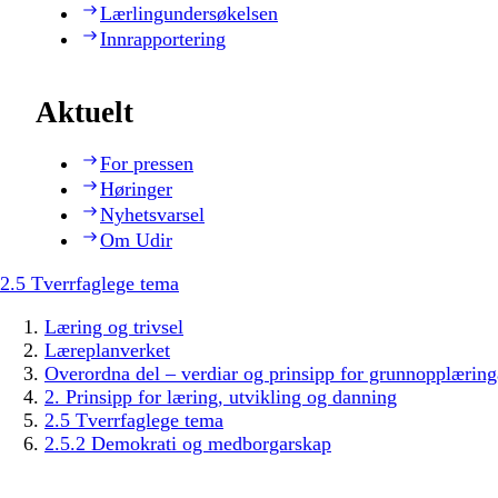
Lærlingundersøkelsen
Innrapportering
Aktuelt
For pressen
Høringer
Nyhetsvarsel
Om Udir
2.5 Tverrfaglege tema
Læring og trivsel
Læreplanverket
Overordna del – verdiar og prinsipp for grunnopplæring
2. Prinsipp for læring, utvikling og danning
2.5 Tverrfaglege tema
2.5.2 Demokrati og medborgarskap