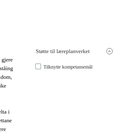
Støtte til læreplanverket
 gjere
Tilknytte kompetansemål
ståing
idom,
ike
lta i
ettane
ere