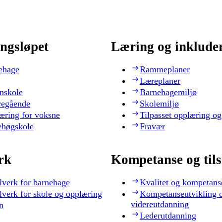
ngsløpet
Læring og inklude
ehage
Rammeplaner
Læreplaner
nskole
Barnehagemiljø
regående
Skolemiljø
æring for voksne
Tilpasset opplæring og
ehøgskole
Fravær
rk
Kompetanse og til
lverk for barnehage
Kvalitet og kompetans
lverk for skole og opplæring
Kompetanseutvikling 
videreutdanning
n
Lederutdanning