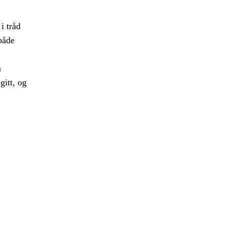
i tråd
både
m
gitt, og