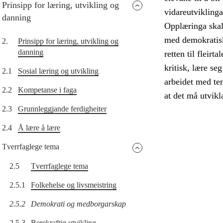
Prinsipp for læring, utvikling og
vidareutvikling
danning
Opplæringa skal 
med demokratisk
2.
Prinsipp for læring, utvikling og
danning
retten til fleirt
kritisk, lære s
2.1
Sosial læring og utvikling
arbeidet med tem
2.2
Kompetanse i faga
at det må utvikl
2.3
Grunnleggjande ferdigheiter
2.4
Å lære å lære
Tverrfaglege tema
2.5
Tverrfaglege tema
2.5.1
Folkehelse og livsmeistring
2.5.2
Demokrati og medborgarskap
2.5.3
Berekraftig utvikling