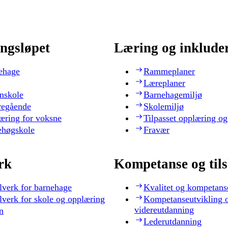
ngsløpet
Læring og inklude
ehage
Rammeplaner
Læreplaner
nskole
Barnehagemiljø
regående
Skolemiljø
æring for voksne
Tilpasset opplæring og
ehøgskole
Fravær
rk
Kompetanse og til
lverk for barnehage
Kvalitet og kompetans
lverk for skole og opplæring
Kompetanseutvikling 
videreutdanning
n
Lederutdanning