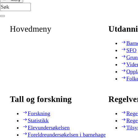
Hovedmeny
Utdanni
Barn
SFO
Grun
Vide
Oppl
Folk
Tall og forskning
Regelve
Forskning
Rege
Statistikk
Rege
Elevundersøkelsen
Tilsy
Foreldreundersøkelsen i barnehage