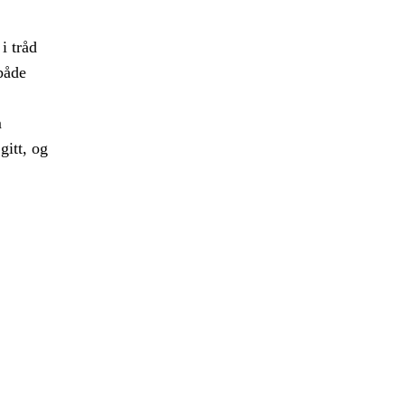
i tråd
både
m
gitt, og