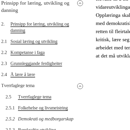
Prinsipp for læring, utvikling og
vidareutvikling
danning
Opplæringa skal 
med demokratisk
2.
Prinsipp for læring, utvikling og
danning
retten til fleirt
kritisk, lære s
2.1
Sosial læring og utvikling
arbeidet med tem
2.2
Kompetanse i faga
at det må utvikl
2.3
Grunnleggjande ferdigheiter
2.4
Å lære å lære
Tverrfaglege tema
2.5
Tverrfaglege tema
2.5.1
Folkehelse og livsmeistring
2.5.2
Demokrati og medborgarskap
2.5.3
Berekraftig utvikling