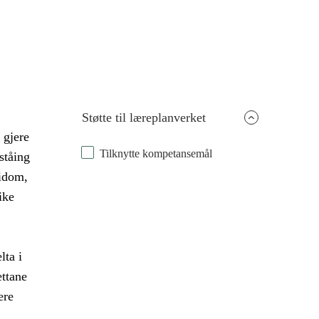
Støtte til læreplanverket
 gjere
Tilknytte kompetansemål
ståing
idom,
ike
lta i
ettane
ere