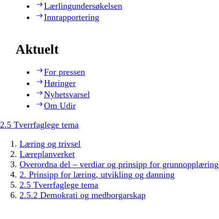
Lærlingundersøkelsen
Innrapportering
Aktuelt
For pressen
Høringer
Nyhetsvarsel
Om Udir
2.5 Tverrfaglege tema
Læring og trivsel
Læreplanverket
Overordna del – verdiar og prinsipp for grunnopplæring
2. Prinsipp for læring, utvikling og danning
2.5 Tverrfaglege tema
2.5.2 Demokrati og medborgarskap