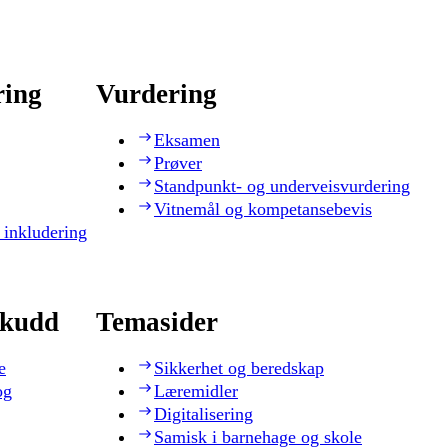
ring
Vurdering
Eksamen
Prøver
Standpunkt- og underveisvurdering
Vitnemål og kompetansebevis
 inkludering
skudd
Temasider
e
Sikkerhet og beredskap
og
Læremidler
Digitalisering
Samisk i barnehage og skole