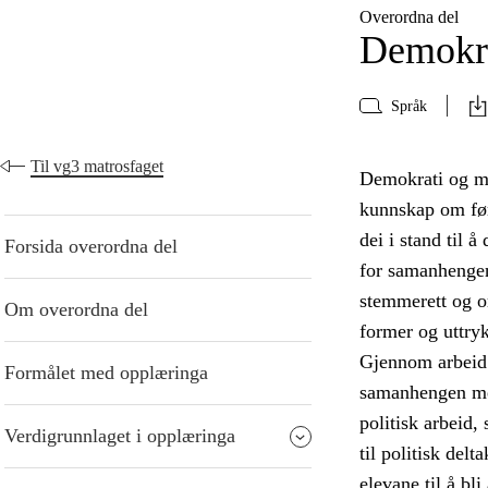
Overordna del
Demokra
Språk
Til vg3 matrosfaget
Demokrati og me
kunnskap om føre
dei i stand til 
Forsida overordna del
for samanhengen
stemmerett og or
Om overordna del
former og uttry
Gjennom arbeid 
Formålet med opplæringa
samanhengen mell
politisk arbeid,
Verdigrunnlaget i opplæringa
til politisk del
elevane til å bl