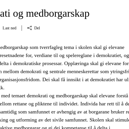
ti og medborgarskap
Last ned
Del
dborgarskap som tverrfagleg tema i skolen skal gi elevane
setnadene for, verdiane til og spelereglane i demokratiet, og
å delta i demokratiske prosessar. Opplæringa skal gi elevane for
 mellom demokrati og sentrale menneskerettar som ytringsfr
ganisasjonsfridom. Dei skal få innsikt i at demokratiet har ul
kk.
med temaet demokrati og medborgarskap skal elevane forstå
om rettane og pliktene til individet. Individa har rett til å de
 samtidig som samfunnet er avhengig av at borgarane bruker r
taking og utforming av det sivile samfunnet. Skolen skal stimul
i aktive medborgarar og gi dei kompetanse til å delta i