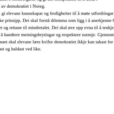
a av demokratiet i Noreg.
gi elevane kunnskapar og ferdigheiter til å møte utfordringar 
e prinsipp. Dei skal forstå dilemma som ligg i å anerkjenne 
alet og rettane til mindretalet. Dei skal øve opp evna til å tenkje
eg å handtere meiningsbrytingar og respektere usemje. Gjenno
aet skal elevane lære kvifor demokratiet ikkje kan takast for 
ast og haldast ved like.