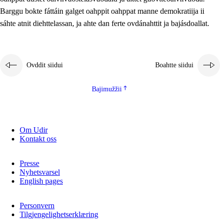
2.5.2
Demokratiija ja mielborgárvuohta
Barggu bokte fáttáin galget oahppit oahppat manne demokratiija ii
sáhte atnit diehttelassan, ja ahte dan ferte ovdánahttit ja bajásdoallat.
2.5.3
Guoddevaš ovdáneapmi
Ovddit siidui
Boahtte siidui
Bajimužžii
Om Udir
Kontakt oss
Presse
Nyhetsvarsel
English pages
Personvern
Tilgjengelighetserklæring