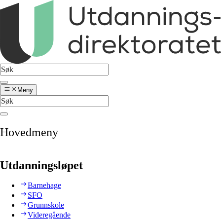
Meny
Hovedmeny
Utdanningsløpet
Barnehage
SFO
Grunnskole
Videregående