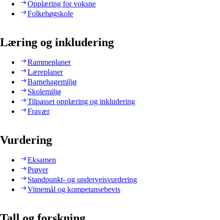
Opplæring for voksne
Folkehøgskole
Læring og inkludering
Rammeplaner
Læreplaner
Barnehagemiljø
Skolemiljø
Tilpasset opplæring og inkludering
Fravær
Vurdering
Eksamen
Prøver
Standpunkt- og underveisvurdering
Vitnemål og kompetansebevis
Tall og forskning