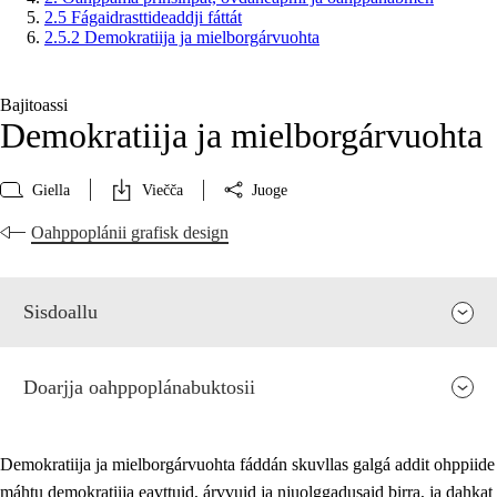
2.5 Fágaidrasttideaddji fáttát
2.5.2 Demokratiija ja mielborgárvuohta
Bajitoassi
Demokratiija ja mielborgárvuohta
Giella
Viečča
Juoge
Oahppoplánii grafisk design
Sisdoallu
Doarjja oahppoplánabuktosii
Demokratiija ja mielborgárvuohta fáddán skuvllas galgá addit ohppiide
máhtu demokratiija eavttuid, árvvuid ja njuolggadusaid birra, ja dahkat