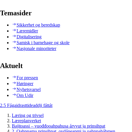
Temasider
Sikkerhet og beredskap
Læremidler
Digitalisering
Samisk i barnehage og skole
Nasjonale minoriteter
Aktuelt
For pressen
Høringer
Nyhetsvarsel
Om Udir
2.5 Fágaidrasttideaddji fáttát
Læring og trivsel
Læreplanverket
Bajitoassi – vuođđooahpahusa árvvut ja prinsihpat
2. Oahppama prinsihpat, ovdáneapmi ja oahppahábmen