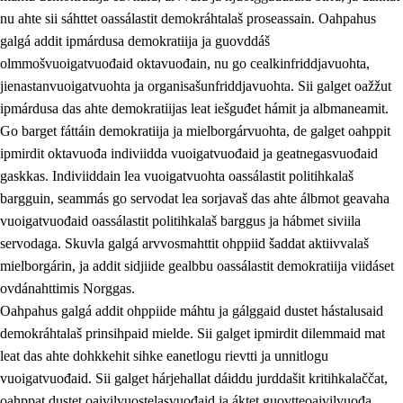
nu ahte sii sáhttet oassálastit demokráhtalaš proseassain. Oahpahus
galgá addit ipmárdusa demokratiija ja guovddáš
olmmošvuoigatvuođaid oktavuođain, nu go cealkinfriddjavuohta,
jienastanvuoigatvuohta ja organisašunfriddjavuohta. Sii galget oažžut
ipmárdusa das ahte demokratiijas leat iešguđet hámit ja albmaneamit.
Go barget fáttáin demokratiija ja mielborgárvuohta, de galget oahppit
2.
Oahppama prinsihpat, ovdáneapmi ja oahppahábmen
ipmirdit oktavuođa indiviidda vuoigatvuođaid ja geatnegasvuođaid
gaskkas. Indiviiddain lea vuoigatvuohta oassálastit politihkalaš
2.1
Sosiála oahppan ja ovdáneapmi
bargguin, seammás go servodat lea sorjavaš das ahte álbmot geavaha
2.2
Gealbu fágain
vuoigatvuođaid oassálastit politihkalaš barggus ja hábmet siviila
servodaga. Skuvla galgá arvvosmahttit ohppiid šaddat aktiivvalaš
2.3
Vuođđogálggat
mielborgárin, ja addit sidjiide gealbbu oassálastit demokratiija viidáset
2.4
Oahppat oahppat
ovdánahttimis Norggas.
Oahpahus galgá addit ohppiide máhtu ja gálggaid dustet hástalusaid
Fágaidrasttideaddji fáttát
demokráhtalaš prinsihpaid mielde. Sii galget ipmirdit dilemmaid mat
2.5
Fágaidrasttideaddji fáttát
leat das ahte dohkkehit sihke eanetlogu rievtti ja unnitlogu
vuoigatvuođaid. Sii galget hárjehallat dáiddu jurddašit kritihkalaččat,
2.5.1
Álbmotdearvvašvuohta ja eallimis birget
oahppat dustet oaivilvuostelasvuođaid ja áktet guovtteoaivilvuođa.