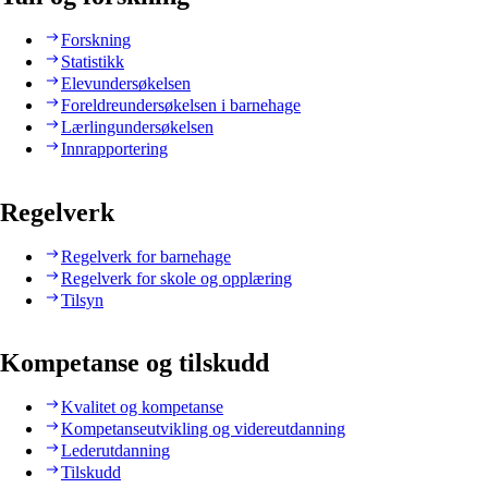
Forskning
Statistikk
Elevundersøkelsen
Foreldreundersøkelsen i barnehage
Lærlingundersøkelsen
Innrapportering
Regelverk
Regelverk for barnehage
Regelverk for skole og opplæring
Tilsyn
Kompetanse og tilskudd
Kvalitet og kompetanse
Kompetanseutvikling og videreutdanning
Lederutdanning
Tilskudd