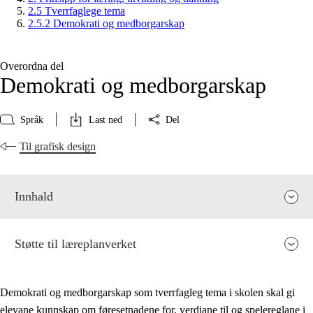
2.5 Tverrfaglege tema
2.5.2 Demokrati og medborgarskap
Overordna del
Demokrati og medborgarskap
Språk
Last ned
Del
Til grafisk design
Innhald
Støtte til læreplanverket
Demokrati og medborgarskap som tverrfagleg tema i skolen skal gi
elevane kunnskap om føresetnadene for, verdiane til og spelereglane i