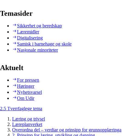
Temasider
Sikkerhet og beredskap
Læremidler
Digitalisering
Samisk i barnehage og skole
Nasjonale minoriteter
Aktuelt
For pressen
Høringer
Nyhetsvarsel
Om Udir
2.5 Tverrfaglege tema
Læring og trivsel
Læreplanverket
Overordna del – verdiar og prinsipp for grunnopplæringa
2. Prinsipp for læring, utvikling og danning