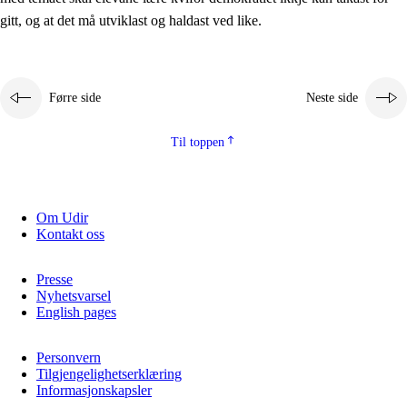
2.5.2
Demokrati og medborgarskap
gitt, og at det må utviklast og haldast ved like.
2.5.3
Berekraftig utvikling
Førre side
Neste side
Til toppen
Om Udir
Kontakt oss
Presse
Nyhetsvarsel
English pages
Personvern
Tilgjengelighetserklæring
Informasjonskapsler