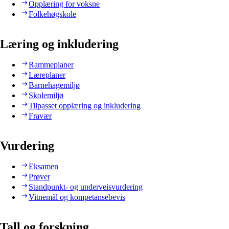
Opplæring for voksne
Folkehøgskole
Læring og inkludering
Rammeplaner
Læreplaner
Barnehagemiljø
Skolemiljø
Tilpasset opplæring og inkludering
Fravær
Vurdering
Eksamen
Prøver
Standpunkt- og underveisvurdering
Vitnemål og kompetansebevis
Tall og forskning