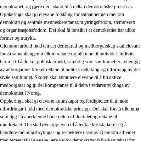
demokratiet, og gjere dei i stand til å delta i demokratiske prosessar.
Opplæringa skal gi elevane forståing for samanhengen mellom
demokrati og sentrale menneskerettar som ytringsfridom, stemmerett
og organisasjonsfridom. Dei skal få innsikt i at demokratiet har ulike
former og uttrykk.
Gjennom arbeid med temaet demokrati og medborgarskap skal elevane
2.
Prinsipp for læring, utvikling og danning
forstå samanhengen mellom rettane og pliktene til individet. Individa
har rett til å delta i politisk arbeid, samtidig som samfunnet er avhengig
2.1
Sosial læring og utvikling
av at borgarane bruker rettane til politisk deltaking og utforming av det
2.2
Kompetanse i faga
sivile samfunnet. Skolen skal stimulere elevane til å bli aktive
medborgarar og gi dei kompetanse til å delta i vidareutviklinga av
2.3
Grunnleggjande ferdigheiter
demokratiet i Noreg.
2.4
Å lære å lære
Opplæringa skal gi elevane kunnskapar og ferdigheiter til å møte
utfordringar i tråd med demokratiske prinsipp. Dei skal forstå dilemma
Tverrfaglege tema
som ligg i å anerkjenne både retten til fleirtalet og rettane til
2.5
Tverrfaglege tema
mindretalet. Dei skal øve opp evna til å tenkje kritisk, lære seg å
handtere meiningsbrytingar og respektere usemje. Gjennom arbeidet
2.5.1
Folkehelse og livsmeistring
med temaet skal elevane lære kvifor demokratiet ikkje kan takast for