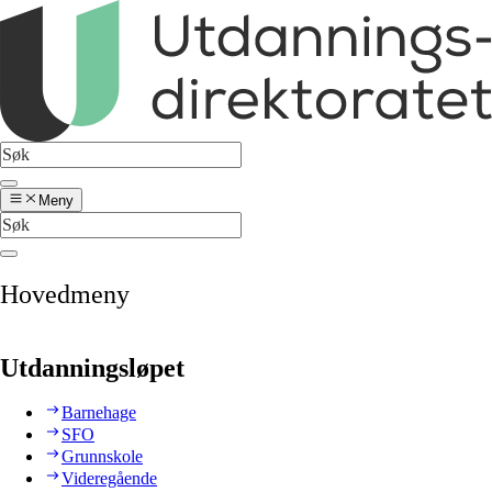
Meny
Hovedmeny
Utdanningsløpet
Barnehage
SFO
Grunnskole
Videregående