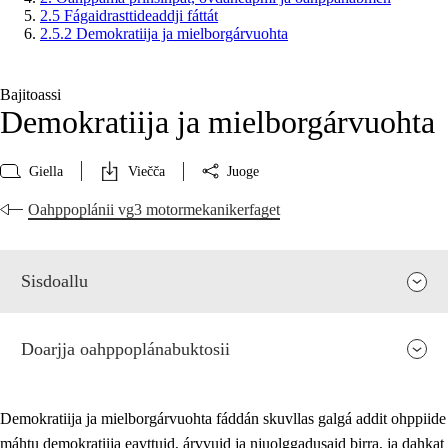
2.5 Fágaidrasttideaddji fáttát
2.5.2 Demokratiija ja mielborgárvuohta
Bajitoassi
Demokratiija ja mielborgárvuohta
Giella
Viečča
Juoge
Oahppoplánii vg3 motormekanikerfaget
Sisdoallu
Doarjja oahppoplánabuktosii
Demokratiija ja mielborgárvuohta fáddán skuvllas galgá addit ohppiide
máhtu demokratiija eavttuid, árvvuid ja njuolggadusaid birra, ja dahkat