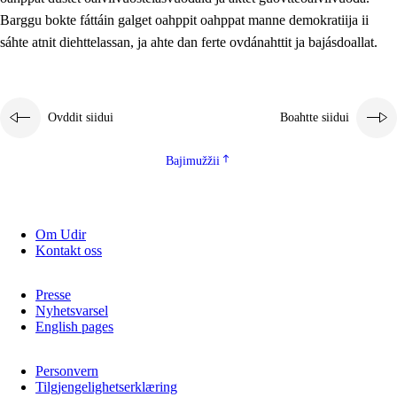
2.5.2
Demokratiija ja mielborgárvuohta
Barggu bokte fáttáin galget oahppit oahppat manne demokratiija ii
sáhte atnit diehttelassan, ja ahte dan ferte ovdánahttit ja bajásdoallat.
2.5.3
Guoddevaš ovdáneapmi
Ovddit siidui
Boahtte siidui
Bajimužžii
Om Udir
Kontakt oss
Presse
Nyhetsvarsel
English pages
Personvern
Tilgjengelighetserklæring