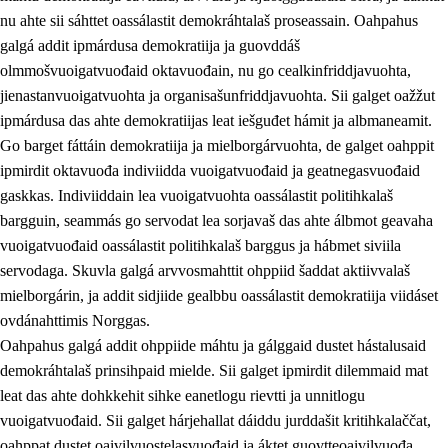
nu ahte sii sáhttet oassálastit demokráhtalaš proseassain. Oahpahus
galgá addit ipmárdusa demokratiija ja guovddáš
olmmošvuoigatvuođaid oktavuođain, nu go cealkinfriddjavuohta,
jienastanvuoigatvuohta ja organisašunfriddjavuohta. Sii galget oažžut
ipmárdusa das ahte demokratiijas leat iešguđet hámit ja albmaneamit.
Go barget fáttáin demokratiija ja mielborgárvuohta, de galget oahppit
2.
Oahppama prinsihpat, ovdáneapmi ja oahppahábmen
ipmirdit oktavuođa indiviidda vuoigatvuođaid ja geatnegasvuođaid
gaskkas. Indiviiddain lea vuoigatvuohta oassálastit politihkalaš
2.1
Sosiála oahppan ja ovdáneapmi
bargguin, seammás go servodat lea sorjavaš das ahte álbmot geavaha
2.2
Gealbu fágain
vuoigatvuođaid oassálastit politihkalaš barggus ja hábmet siviila
servodaga. Skuvla galgá arvvosmahttit ohppiid šaddat aktiivvalaš
2.3
Vuođđogálggat
mielborgárin, ja addit sidjiide gealbbu oassálastit demokratiija viidáset
2.4
Oahppat oahppat
ovdánahttimis Norggas.
Oahpahus galgá addit ohppiide máhtu ja gálggaid dustet hástalusaid
Fágaidrasttideaddji fáttát
demokráhtalaš prinsihpaid mielde. Sii galget ipmirdit dilemmaid mat
2.5
Fágaidrasttideaddji fáttát
leat das ahte dohkkehit sihke eanetlogu rievtti ja unnitlogu
vuoigatvuođaid. Sii galget hárjehallat dáiddu jurddašit kritihkalaččat,
2.5.1
Álbmotdearvvašvuohta ja eallimis birget
oahppat dustet oaivilvuostelasvuođaid ja áktet guovtteoaivilvuođa.