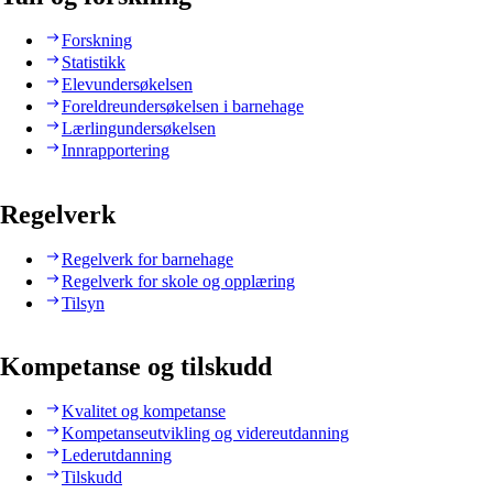
Forskning
Statistikk
Elevundersøkelsen
Foreldreundersøkelsen i barnehage
Lærlingundersøkelsen
Innrapportering
Regelverk
Regelverk for barnehage
Regelverk for skole og opplæring
Tilsyn
Kompetanse og tilskudd
Kvalitet og kompetanse
Kompetanseutvikling og videreutdanning
Lederutdanning
Tilskudd