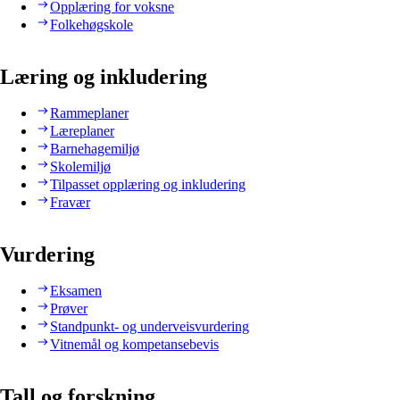
Opplæring for voksne
Folkehøgskole
Læring og inkludering
Rammeplaner
Læreplaner
Barnehagemiljø
Skolemiljø
Tilpasset opplæring og inkludering
Fravær
Vurdering
Eksamen
Prøver
Standpunkt- og underveisvurdering
Vitnemål og kompetansebevis
Tall og forskning