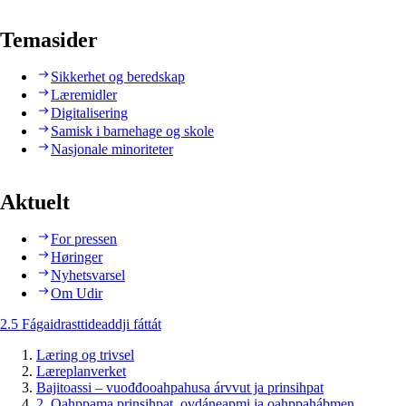
Temasider
Sikkerhet og beredskap
Læremidler
Digitalisering
Samisk i barnehage og skole
Nasjonale minoriteter
Aktuelt
For pressen
Høringer
Nyhetsvarsel
Om Udir
2.5 Fágaidrasttideaddji fáttát
Læring og trivsel
Læreplanverket
Bajitoassi – vuođđooahpahusa árvvut ja prinsihpat
2. Oahppama prinsihpat, ovdáneapmi ja oahppahábmen