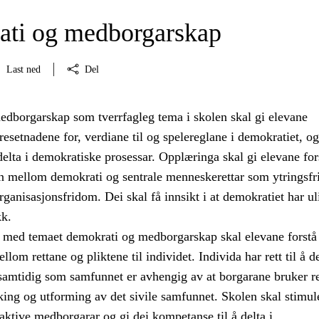
ti og medborgarskap
Last ned
Del
dborgarskap som tverrfagleg tema i skolen skal gi elevane
setnadene for, verdiane til og spelereglane i demokratiet, og
å delta i demokratiske prosessar. Opplæringa skal gi elevane for
 mellom demokrati og sentrale menneskerettar som ytringsfr
ganisasjonsfridom. Dei skal få innsikt i at demokratiet har ul
kk.
med temaet demokrati og medborgarskap skal elevane forstå
om rettane og pliktene til individet. Individa har rett til å de
 samtidig som samfunnet er avhengig av at borgarane bruker r
taking og utforming av det sivile samfunnet. Skolen skal stimul
i aktive medborgarar og gi dei kompetanse til å delta i