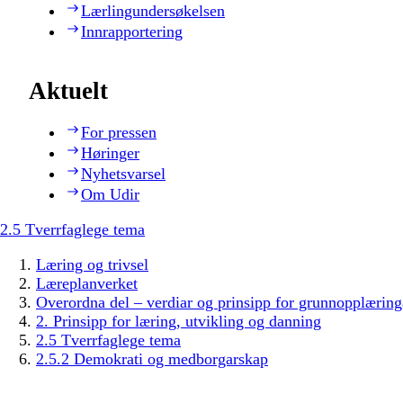
Lærlingundersøkelsen
Innrapportering
Aktuelt
For pressen
Høringer
Nyhetsvarsel
Om Udir
2.5 Tverrfaglege tema
Læring og trivsel
Læreplanverket
Overordna del – verdiar og prinsipp for grunnopplæring
2. Prinsipp for læring, utvikling og danning
2.5 Tverrfaglege tema
2.5.2 Demokrati og medborgarskap