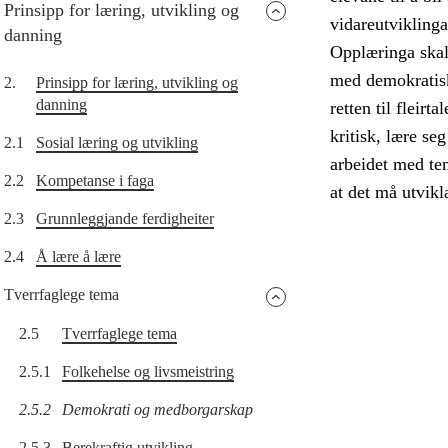
Prinsipp for læring, utvikling og
vidareutvikling
danning
Opplæringa skal 
med demokratisk
2.
Prinsipp for læring, utvikling og
danning
retten til fleirt
kritisk, lære s
2.1
Sosial læring og utvikling
arbeidet med tem
2.2
Kompetanse i faga
at det må utvikl
2.3
Grunnleggjande ferdigheiter
2.4
Å lære å lære
Tverrfaglege tema
2.5
Tverrfaglege tema
2.5.1
Folkehelse og livsmeistring
2.5.2
Demokrati og medborgarskap
2.5.3
Berekraftig utvikling