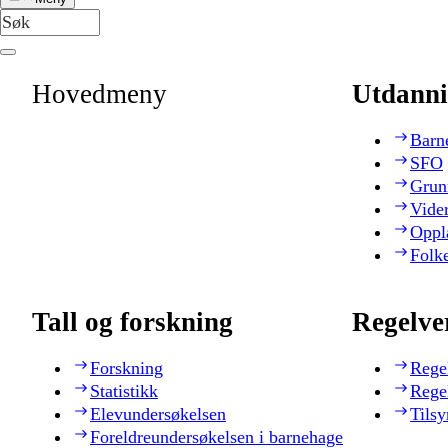
Hovedmeny
Utdanni
Barn
SFO
Grun
Vide
Oppl
Folk
Tall og forskning
Regelve
Forskning
Rege
Statistikk
Rege
Elevundersøkelsen
Tilsy
Foreldreundersøkelsen i barnehage