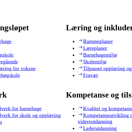
ngsløpet
Læring og inklude
ehage
Rammeplaner
Læreplaner
nskole
Barnehagemiljø
regående
Skolemiljø
æring for voksne
Tilpasset opplæring og
ehøgskole
Fravær
rk
Kompetanse og til
lverk for barnehage
Kvalitet og kompetans
lverk for skole og opplæring
Kompetanseutvikling 
videreutdanning
n
Lederutdanning