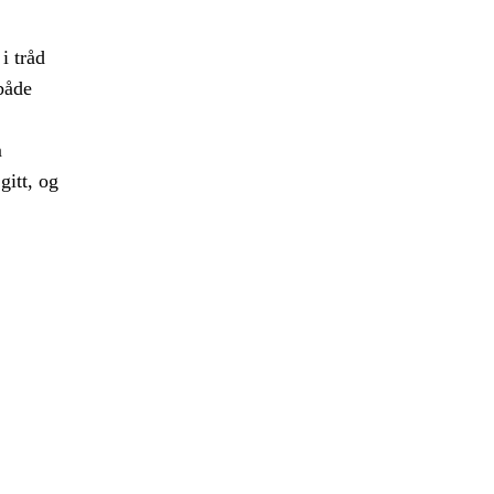
i tråd
både
m
gitt, og