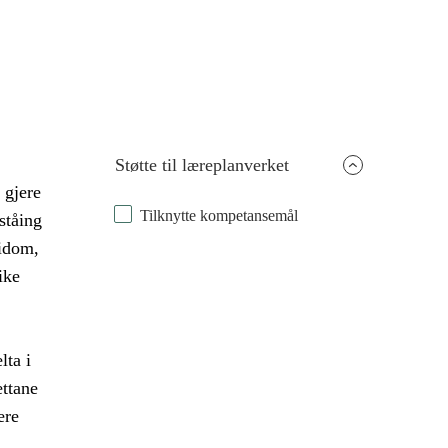
Støtte til læreplanverket
 gjere
Tilknytte kompetansemål
ståing
idom,
ike
lta i
ettane
ere