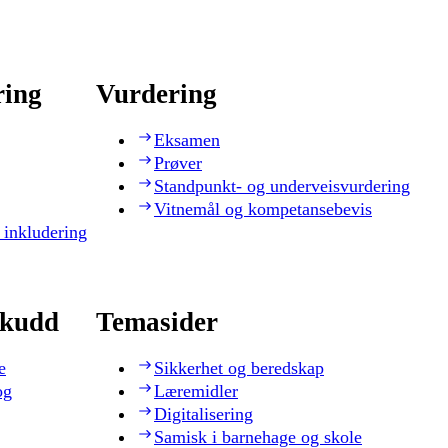
ring
Vurdering
Eksamen
Prøver
Standpunkt- og underveisvurdering
Vitnemål og kompetansebevis
 inkludering
skudd
Temasider
e
Sikkerhet og beredskap
og
Læremidler
Digitalisering
Samisk i barnehage og skole