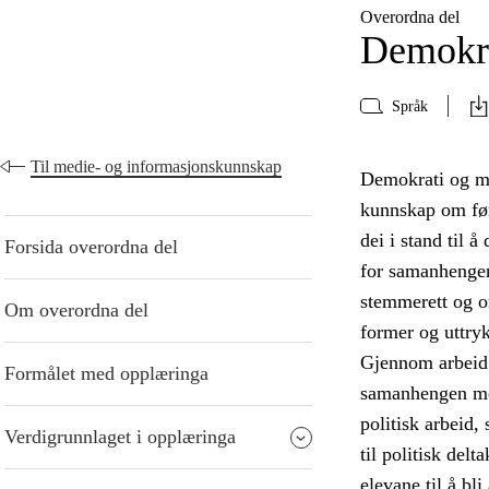
Overordna del
Demokra
Språk
Til medie- og informasjonskunnskap
Demokrati og me
kunnskap om føre
dei i stand til 
Forsida overordna del
for samanhengen
stemmerett og or
Om overordna del
former og uttry
Gjennom arbeid 
Formålet med opplæringa
samanhengen mell
politisk arbeid,
Verdigrunnlaget i opplæringa
til politisk del
elevane til å bl