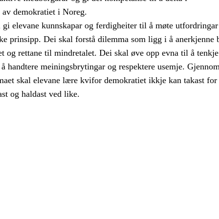
a av demokratiet i Noreg.
gi elevane kunnskapar og ferdigheiter til å møte utfordringar 
e prinsipp. Dei skal forstå dilemma som ligg i å anerkjenne 
alet og rettane til mindretalet. Dei skal øve opp evna til å tenkje
eg å handtere meiningsbrytingar og respektere usemje. Gjenno
aet skal elevane lære kvifor demokratiet ikkje kan takast for 
ast og haldast ved like.