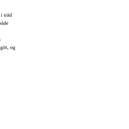
i tråd
både
m
gitt, og