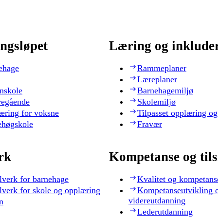
ngsløpet
Læring og inklude
ehage
Rammeplaner
Læreplaner
nskole
Barnehagemiljø
regående
Skolemiljø
æring for voksne
Tilpasset opplæring og
ehøgskole
Fravær
rk
Kompetanse og til
lverk for barnehage
Kvalitet og kompetans
lverk for skole og opplæring
Kompetanseutvikling 
videreutdanning
n
Lederutdanning