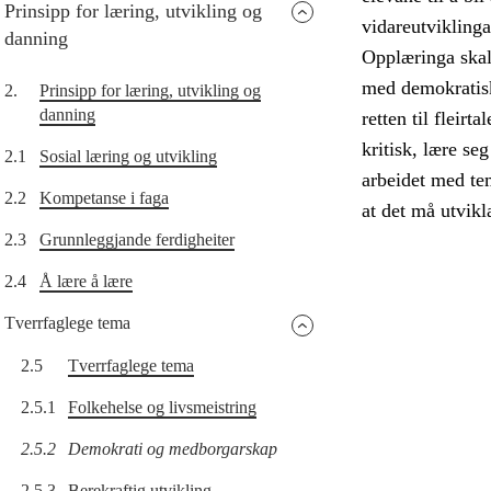
Prinsipp for læring, utvikling og
vidareutvikling
danning
Opplæringa skal 
med demokratisk
2.
Prinsipp for læring, utvikling og
danning
retten til fleirt
kritisk, lære s
2.1
Sosial læring og utvikling
arbeidet med tem
2.2
Kompetanse i faga
at det må utvikl
2.3
Grunnleggjande ferdigheiter
2.4
Å lære å lære
Tverrfaglege tema
2.5
Tverrfaglege tema
2.5.1
Folkehelse og livsmeistring
2.5.2
Demokrati og medborgarskap
2.5.3
Berekraftig utvikling