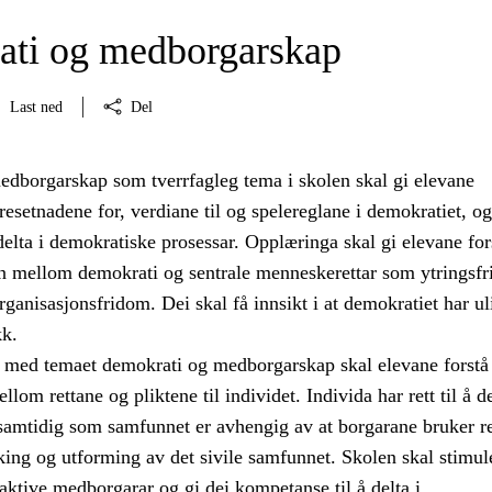
ti og medborgarskap
Last ned
Del
dborgarskap som tverrfagleg tema i skolen skal gi elevane
setnadene for, verdiane til og spelereglane i demokratiet, og
å delta i demokratiske prosessar. Opplæringa skal gi elevane for
 mellom demokrati og sentrale menneskerettar som ytringsfr
ganisasjonsfridom. Dei skal få innsikt i at demokratiet har ul
kk.
med temaet demokrati og medborgarskap skal elevane forstå
om rettane og pliktene til individet. Individa har rett til å de
 samtidig som samfunnet er avhengig av at borgarane bruker r
taking og utforming av det sivile samfunnet. Skolen skal stimul
i aktive medborgarar og gi dei kompetanse til å delta i