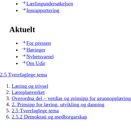
Lærlingundersøkelsen
Innrapportering
Aktuelt
For pressen
Høringer
Nyhetsvarsel
Om Udir
2.5 Tverrfaglege tema
Læring og trivsel
Læreplanverket
Overordna del – verdiar og prinsipp for grunnopplæring
2. Prinsipp for læring, utvikling og danning
2.5 Tverrfaglege tema
2.5.2 Demokrati og medborgarskap