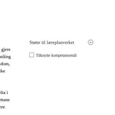
Støtte til læreplanverket
 gjere
Tilknytte kompetansemål
ståing
idom,
ike
lta i
ettane
ere