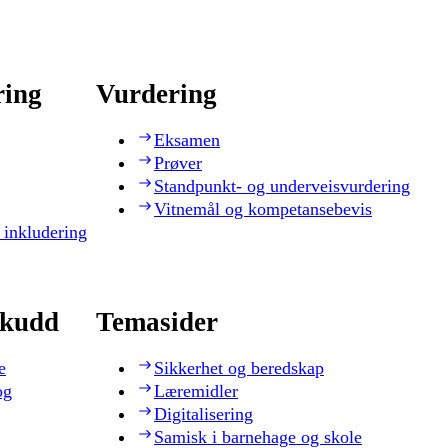
ring
Vurdering
Eksamen
Prøver
Standpunkt- og underveisvurdering
Vitnemål og kompetansebevis
 inkludering
skudd
Temasider
e
Sikkerhet og beredskap
og
Læremidler
Digitalisering
Samisk i barnehage og skole