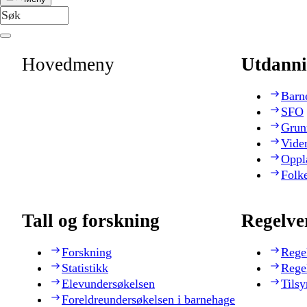
Hovedmeny
Utdanni
Barn
SFO
Grun
Vide
Oppl
Folk
Tall og forskning
Regelve
Forskning
Rege
Statistikk
Rege
Elevundersøkelsen
Tilsy
Foreldreundersøkelsen i barnehage