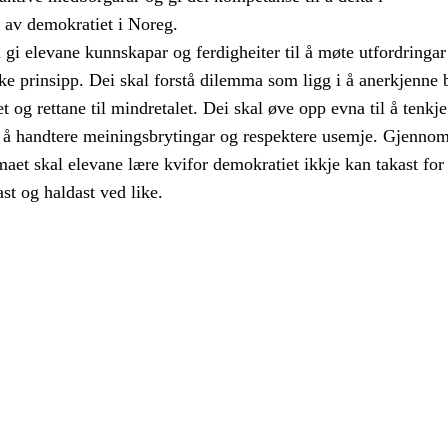
a av demokratiet i Noreg.
gi elevane kunnskapar og ferdigheiter til å møte utfordringar 
e prinsipp. Dei skal forstå dilemma som ligg i å anerkjenne 
alet og rettane til mindretalet. Dei skal øve opp evna til å tenkje
eg å handtere meiningsbrytingar og respektere usemje. Gjenno
aet skal elevane lære kvifor demokratiet ikkje kan takast for 
ast og haldast ved like.