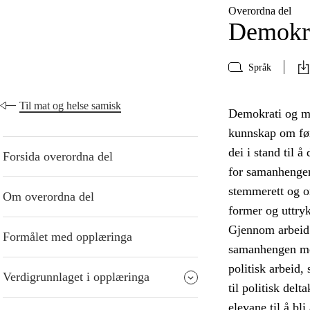
Overordna del
Demokra
Språk
Til mat og helse samisk
Demokrati og me
kunnskap om føre
dei i stand til 
Forsida overordna del
for samanhengen
stemmerett og or
Om overordna del
former og uttry
Gjennom arbeid 
Formålet med opplæringa
samanhengen mell
politisk arbeid,
Verdigrunnlaget i opplæringa
til politisk del
elevane til å bl