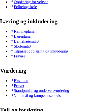
Opplæring for voksne
Folkehøgskole
Læring og inkludering
Rammeplaner
Læreplaner
Barnehagemiljø
Skolemiljø
Tilpasset opplæring og inkludering
Fravær
Vurdering
Eksamen
Prøver
Standpunkt- og underveisvurdering
Vitnemål og kompetansebevis
Tall og forskning