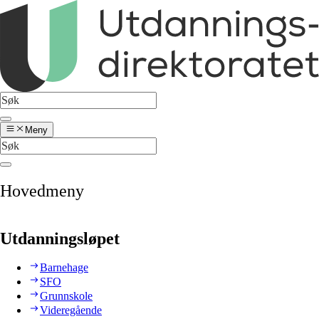
Meny
Hovedmeny
Utdanningsløpet
Barnehage
SFO
Grunnskole
Videregående