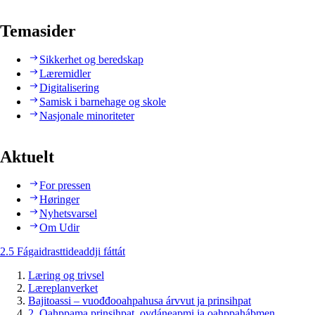
Temasider
Sikkerhet og beredskap
Læremidler
Digitalisering
Samisk i barnehage og skole
Nasjonale minoriteter
Aktuelt
For pressen
Høringer
Nyhetsvarsel
Om Udir
2.5 Fágaidrasttideaddji fáttát
Læring og trivsel
Læreplanverket
Bajitoassi – vuođđooahpahusa árvvut ja prinsihpat
2. Oahppama prinsihpat, ovdáneapmi ja oahppahábmen