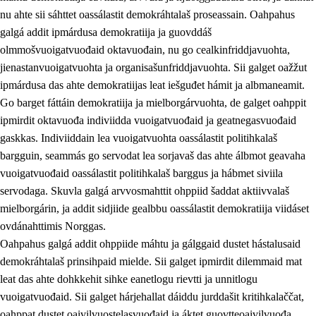
nu ahte sii sáhttet oassálastit demokráhtalaš proseassain. Oahpahus
galgá addit ipmárdusa demokratiija ja guovddáš
olmmošvuoigatvuođaid oktavuođain, nu go cealkinfriddjavuohta,
jienastanvuoigatvuohta ja organisašunfriddjavuohta. Sii galget oažžut
ipmárdusa das ahte demokratiijas leat iešguđet hámit ja albmaneamit.
Go barget fáttáin demokratiija ja mielborgárvuohta, de galget oahppit
2.
Oahppama prinsihpat, ovdáneapmi ja oahppahábmen
ipmirdit oktavuođa indiviidda vuoigatvuođaid ja geatnegasvuođaid
gaskkas. Indiviiddain lea vuoigatvuohta oassálastit politihkalaš
2.1
Sosiála oahppan ja ovdáneapmi
bargguin, seammás go servodat lea sorjavaš das ahte álbmot geavaha
2.2
Gealbu fágain
vuoigatvuođaid oassálastit politihkalaš barggus ja hábmet siviila
servodaga. Skuvla galgá arvvosmahttit ohppiid šaddat aktiivvalaš
2.3
Vuođđogálggat
mielborgárin, ja addit sidjiide gealbbu oassálastit demokratiija viidáset
2.4
Oahppat oahppat
ovdánahttimis Norggas.
Oahpahus galgá addit ohppiide máhtu ja gálggaid dustet hástalusaid
Fágaidrasttideaddji fáttát
demokráhtalaš prinsihpaid mielde. Sii galget ipmirdit dilemmaid mat
2.5
Fágaidrasttideaddji fáttát
leat das ahte dohkkehit sihke eanetlogu rievtti ja unnitlogu
vuoigatvuođaid. Sii galget hárjehallat dáiddu jurddašit kritihkalaččat,
2.5.1
Álbmotdearvvašvuohta ja eallimis birget
oahppat dustet oaivilvuostelasvuođaid ja áktet guovtteoaivilvuođa.