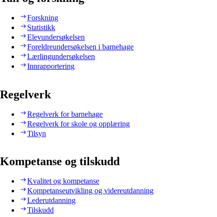
Forskning
Statistikk
Elevundersøkelsen
Foreldreundersøkelsen i barnehage
Lærlingundersøkelsen
Innrapportering
Regelverk
Regelverk for barnehage
Regelverk for skole og opplæring
Tilsyn
Kompetanse og tilskudd
Kvalitet og kompetanse
Kompetanseutvikling og videreutdanning
Lederutdanning
Tilskudd