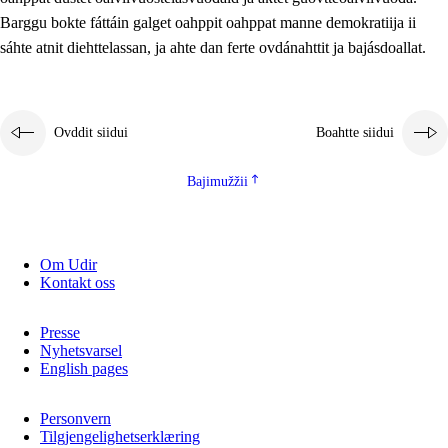
2.5.2
Demokratiija ja mielborgárvuohta
Barggu bokte fáttáin galget oahppit oahppat manne demokratiija ii
sáhte atnit diehttelassan, ja ahte dan ferte ovdánahttit ja bajásdoallat.
2.5.3
Guoddevaš ovdáneapmi
Ovddit siidui
Boahtte siidui
Bajimužžii
Om Udir
Kontakt oss
Presse
Nyhetsvarsel
English pages
Personvern
Tilgjengelighetserklæring