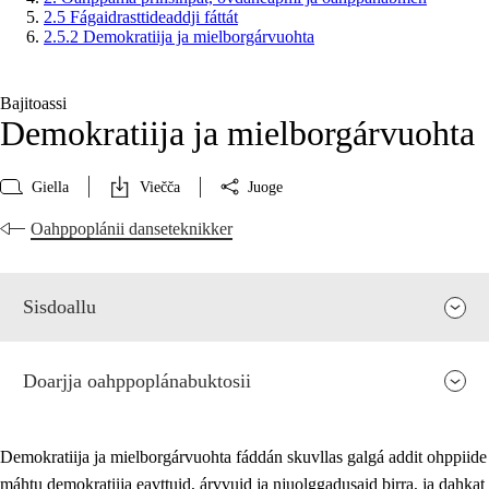
2.5 Fágaidrasttideaddji fáttát
2.5.2 Demokratiija ja mielborgárvuohta
Bajitoassi
Demokratiija ja mielborgárvuohta
Giella
Viečča
Juoge
Oahppoplánii danseteknikker
Sisdoallu
Doarjja oahppoplánabuktosii
Demokratiija ja mielborgárvuohta fáddán skuvllas galgá addit ohppiide
máhtu demokratiija eavttuid, árvvuid ja njuolggadusaid birra, ja dahkat