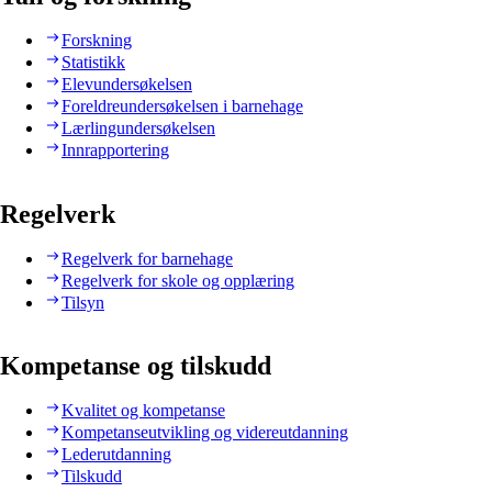
Forskning
Statistikk
Elevundersøkelsen
Foreldreundersøkelsen i barnehage
Lærlingundersøkelsen
Innrapportering
Regelverk
Regelverk for barnehage
Regelverk for skole og opplæring
Tilsyn
Kompetanse og tilskudd
Kvalitet og kompetanse
Kompetanseutvikling og videreutdanning
Lederutdanning
Tilskudd