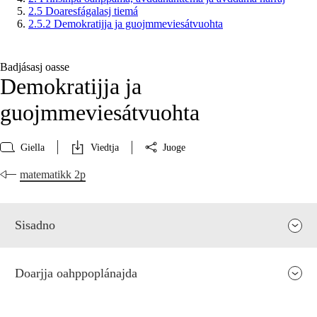
2.5 Doaresfágalasj tiemá
2.5.2 Demokratijja ja guojmmeviesátvuohta
Badjásasj oasse
Demokratijja ja
guojmmeviesátvuohta
Giella
Viedtja
Juoge
matematikk 2p
Sisadno
Doarjja oahppoplánajda