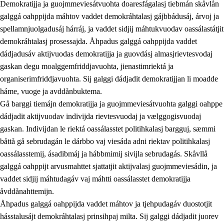
Demokratijja ja guojmmeviesátvuohta doaresfágalasj tiebmán skåvlån
galggá oahppijda máhtov vaddet demokráhtalasj gájbbádusáj, árvoj ja
spellamnjuolgadusáj hárráj, ja vaddet sidjij máhtukvuodav oassálastátjit
demokráhtalasj prosessajda. Åhpadus galggá oahppijda vaddet
dádjadusáv aktijvuodas demokratijja ja guovdásj almasjrievtesvodaj
gaskan degu moalggemfriddjavuohta, jienastimriektá ja
organiserimfriddjavuohta. Sij galggi dádjadit demokratijjan li moadde
háme, vuoge ja avddånbuktema.
2.
Prinsihpa oahppama, åvddånahttema ja ávddama hárráj
Gå barggi tiemájn demokratijja ja guojmmeviesátvuohta galggi oahppe
dádjadit aktijvuodav indivijda rievtesvuodaj ja vælggogisvuodaj
2.1
Sosiála oahppam ja åvddånibme
gaskan. Indivijdan le riektá oassálasstet politihkalasj bargguj, sæmmi
2.2
Máhtudahka fágáj hárráj
båttå gå sebrudagán le dárbbo vaj viesáda adni riektav politihkalasj
oassálasstemij, ásadibmáj ja hábbmimij sivijla sebrudagás. Skåvllå
2.3
Vuodulasj tjehpudagá
galggá oahppijt arvusmahttet sjattatjit aktijvalasj guojmmeviesádin, ja
2.4
Oahppat oahppat
vaddet sidjij máhtudagáv vaj máhtti oassálasstet demokratijja
åvddånahttemijn.
Doaresfágalasj tiemá
Åhpadus galggá oahppijda vaddet máhtov ja tjehpudagáv duostotjit
2.5
Doaresfágalasj tiemá
hásstalusájt demokráhtalasj prinsihpaj milta. Sij galggi dádjadit juorev