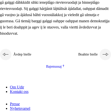
gå galggi dåhkkidit sihki ieneplågo rievtesvuodajt ja binneplågo
2.5.1
Álmmukvarresvuohta ja iellemrijbadibme
rievtesvuodajt. Sij galggi hárjjánit lájttálisát ájádallat, oahppat dåmadit
2.5.2
Demokratijja ja guojmmeviesátvuohta
gå vuojno ja ájádusá båhti vuosstálakkoj ja vieledit gå ulmutja e
guorrasa. Gå tiemáj barggi galggi oahppe oahppat manen demokratijja
2.5.3
Guoddelis åvddånibme
ij le beri doahppit ja agev ij le stuoves, valla viertti åvdeduvvat ja
bisoduvvat.
Åvdep bielle
Boahtte bielle
Bajemussaj
Om Udir
Kontakt oss
Presse
Nyhetsvarsel