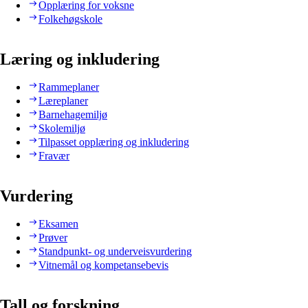
Opplæring for voksne
Folkehøgskole
Læring og inkludering
Rammeplaner
Læreplaner
Barnehagemiljø
Skolemiljø
Tilpasset opplæring og inkludering
Fravær
Vurdering
Eksamen
Prøver
Standpunkt- og underveisvurdering
Vitnemål og kompetansebevis
Tall og forskning