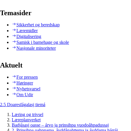
Temasider
Sikkerhet og beredskap
Læremidler
Digitalisering
Samisk i barnehage og skole
Nasjonale minoriteter
Aktuelt
For pressen
Høringer
Nyhetsvarsel
Om Udir
2.5 Doaresfágalasj tiemá
Læring og trivsel
Læreplanverket
Badjásasj oasse – árvo ja prinsihpa vuodoåhpadussaj
2. Prinsihpa oahppama, åvddånahttema ja ávddama hárráj