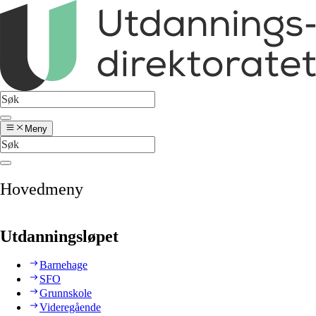
Meny
Hovedmeny
Utdanningsløpet
Barnehage
SFO
Grunnskole
Videregående