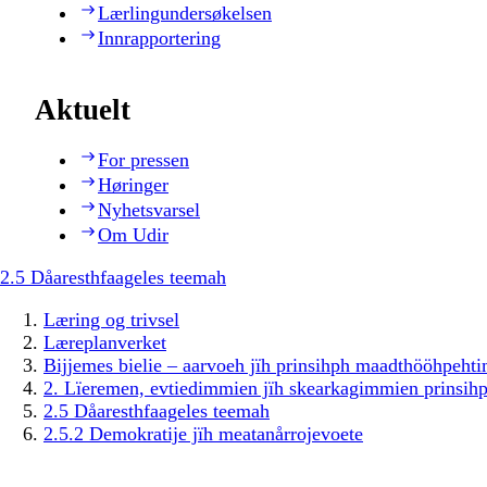
Lærlingundersøkelsen
Innrapportering
Aktuelt
For pressen
Høringer
Nyhetsvarsel
Om Udir
2.5 Dåaresthfaageles teemah
Læring og trivsel
Læreplanverket
Bijjemes bielie – aarvoeh jïh prinsihph maadthööhpeh
2. Lïeremen, evtiedimmien jïh skearkagimmien prinsih
2.5 Dåaresthfaageles teemah
2.5.2 Demokratije jïh meatanårrojevoete