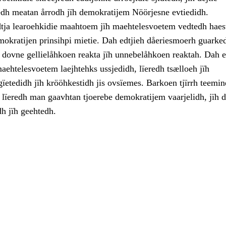
h meatan årrodh jïh demokratijem Nöörjesne evtiedidh.
tja learoehkidie maahtoem jïh maehtelesvoetem vedtedh hae
mokratijen prinsihpi mietie. Dah edtjieh dåeriesmoerh guark
h dovne gellielåhkoen reakta jïh unnebelåhkoen reaktah. Dah e
aehtelesvoetem laejhtehks ussjedidh, lïeredh tsælloeh jïh
ïetedidh jïh krööhkestidh jis ovsïemes. Barkoen tjïrrh teemin
h lïeredh man gaavhtan tjoerebe demokratijem vaarjelidh, jïh 
dh jïh geehtedh.