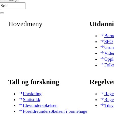
Hovedmeny
Utdanni
Barn
SFO
Grun
Vide
Oppl
Folk
Tall og forskning
Regelve
Forskning
Rege
Statistikk
Rege
Elevundersøkelsen
Tilsy
Foreldreundersøkelsen i barnehage