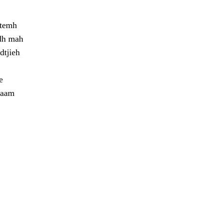
stemh
edh mah
dtjieh
e
daam