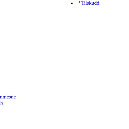
Tilskudd
timmesne
ph