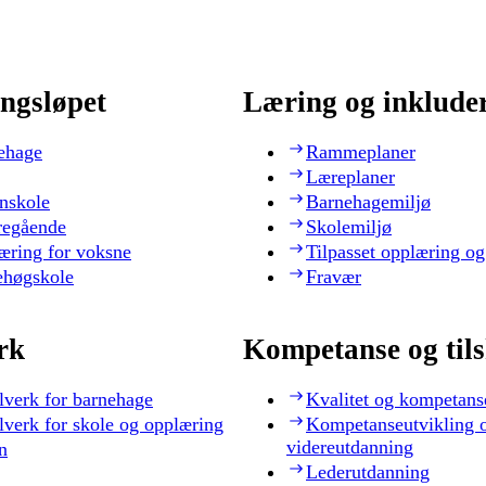
ngsløpet
Læring og inklude
ehage
Rammeplaner
Læreplaner
nskole
Barnehagemiljø
regående
Skolemiljø
æring for voksne
Tilpasset opplæring og
ehøgskole
Fravær
rk
Kompetanse og til
lverk for barnehage
Kvalitet og kompetans
lverk for skole og opplæring
Kompetanseutvikling 
videreutdanning
n
Lederutdanning