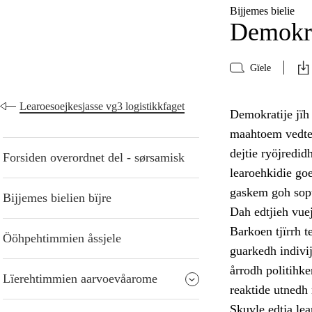
Bijjemes bielie
Demokra
Gïele
Learoesoejkesjasse vg3 logistikkfaget
Demokratije jïh
maahtoem vedtedh
dejtie ryöjredi
Forsiden overordnet del - sørsamisk
learoehkidie go
gaskem goh sopt
Bijjemes bielien bïjre
Dah edtjieh vue
Barkoen tjïrrh 
Ööhpehtimmien åssjele
guarkedh indivi
årrodh politihk
Lïerehtimmien aarvoevåarome
reaktide utnedh
Skuvle edtja lea