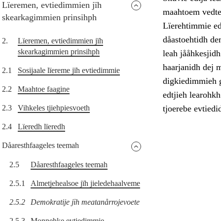
Lïeremen, evtiedimmien jïh
maahtoem vedted
skearkagimmien prinsihph
Lïerehtimmie ed
dåastoehtidh de
2.
Lïeremen, evtiedimmien jïh
skearkagimmien prinsihph
leah jååhkesjid
haarjanidh dej m
2.1
Sosijaale lïereme jïh evtiedimmie
digkiedimmieh g
2.2
Maahtoe faagine
edtjieh learohk
2.3
Vihkeles tjiehpiesvoeth
tjoerebe evtiedi
2.4
Lïeredh lïeredh
Dåaresthfaageles teemah
2.5
Dåaresthfaageles teemah
2.5.1
Almetjehealsoe jïh jieledehaalveme
2.5.2
Demokratije jïh meatanårrojevoete
2.5.3
Monnehke evtiedimmie