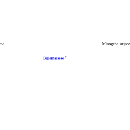
roe
Minngebe sæjro
Bijjemassese