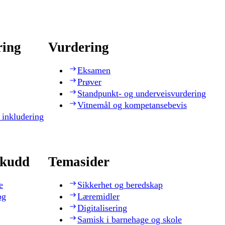
ring
Vurdering
Eksamen
Prøver
Standpunkt- og underveisvurdering
Vitnemål og kompetansebevis
 inkludering
skudd
Temasider
e
Sikkerhet og beredskap
og
Læremidler
Digitalisering
Samisk i barnehage og skole