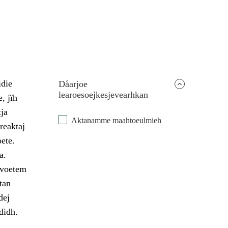
idie
Dåarjoe
learoesoejkesjevearhkan
, jïh
ja
Aktanamme maahtoeulmieh
reaktaj
ete.
a.
evoetem
tan
dej
didh.