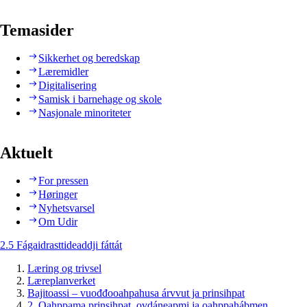
Temasider
Sikkerhet og beredskap
Læremidler
Digitalisering
Samisk i barnehage og skole
Nasjonale minoriteter
Aktuelt
For pressen
Høringer
Nyhetsvarsel
Om Udir
2.5 Fágaidrasttideaddji fáttát
Læring og trivsel
Læreplanverket
Bajitoassi – vuođđooahpahusa árvvut ja prinsihpat
2. Oahppama prinsihpat, ovdáneapmi ja oahppahábmen