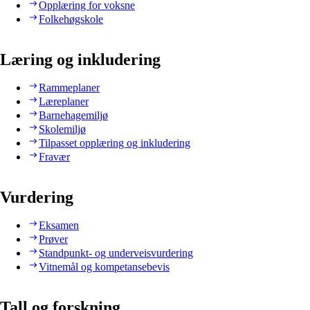
Opplæring for voksne
Folkehøgskole
Læring og inkludering
Rammeplaner
Læreplaner
Barnehagemiljø
Skolemiljø
Tilpasset opplæring og inkludering
Fravær
Vurdering
Eksamen
Prøver
Standpunkt- og underveisvurdering
Vitnemål og kompetansebevis
Tall og forskning