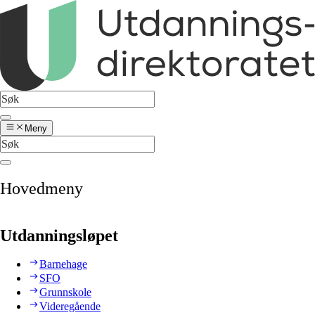
Meny
Hovedmeny
Utdanningsløpet
Barnehage
SFO
Grunnskole
Videregående