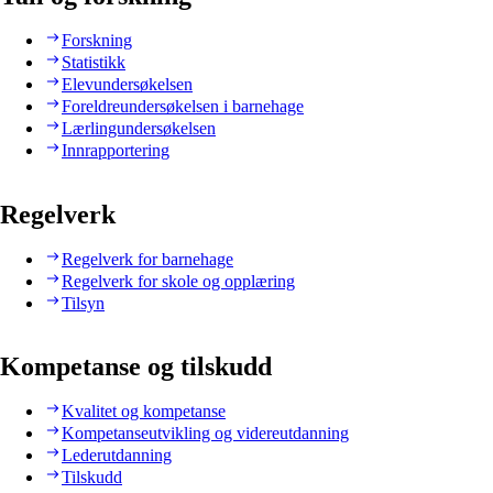
Forskning
Statistikk
Elevundersøkelsen
Foreldreundersøkelsen i barnehage
Lærlingundersøkelsen
Innrapportering
Regelverk
Regelverk for barnehage
Regelverk for skole og opplæring
Tilsyn
Kompetanse og tilskudd
Kvalitet og kompetanse
Kompetanseutvikling og videreutdanning
Lederutdanning
Tilskudd