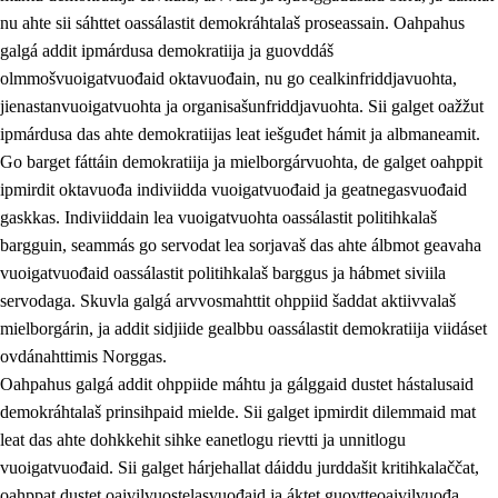
nu ahte sii sáhttet oassálastit demokráhtalaš proseassain. Oahpahus
galgá addit ipmárdusa demokratiija ja guovddáš
olmmošvuoigatvuođaid oktavuođain, nu go cealkinfriddjavuohta,
jienastanvuoigatvuohta ja organisašunfriddjavuohta. Sii galget oažžut
ipmárdusa das ahte demokratiijas leat iešguđet hámit ja albmaneamit.
Go barget fáttáin demokratiija ja mielborgárvuohta, de galget oahppit
2.
Oahppama prinsihpat, ovdáneapmi ja oahppahábmen
ipmirdit oktavuođa indiviidda vuoigatvuođaid ja geatnegasvuođaid
gaskkas. Indiviiddain lea vuoigatvuohta oassálastit politihkalaš
2.1
Sosiála oahppan ja ovdáneapmi
bargguin, seammás go servodat lea sorjavaš das ahte álbmot geavaha
2.2
Gealbu fágain
vuoigatvuođaid oassálastit politihkalaš barggus ja hábmet siviila
servodaga. Skuvla galgá arvvosmahttit ohppiid šaddat aktiivvalaš
2.3
Vuođđogálggat
mielborgárin, ja addit sidjiide gealbbu oassálastit demokratiija viidáset
2.4
Oahppat oahppat
ovdánahttimis Norggas.
Oahpahus galgá addit ohppiide máhtu ja gálggaid dustet hástalusaid
Fágaidrasttideaddji fáttát
demokráhtalaš prinsihpaid mielde. Sii galget ipmirdit dilemmaid mat
2.5
Fágaidrasttideaddji fáttát
leat das ahte dohkkehit sihke eanetlogu rievtti ja unnitlogu
vuoigatvuođaid. Sii galget hárjehallat dáiddu jurddašit kritihkalaččat,
2.5.1
Álbmotdearvvašvuohta ja eallimis birget
oahppat dustet oaivilvuostelasvuođaid ja áktet guovtteoaivilvuođa.