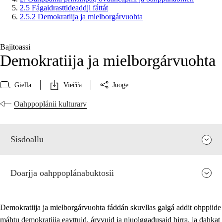
2.5 Fágaidrasttideaddji fáttát
2.5.2 Demokratiija ja mielborgárvuohta
Bajitoassi
Demokratiija ja mielborgárvuohta
Giella
Viečča
Juoge
Oahppoplánii kulturarv
Sisdoallu
Doarjja oahppoplánabuktosii
Demokratiija ja mielborgárvuohta fáddán skuvllas galgá addit ohppiide
máhtu demokratiija eavttuid, árvvuid ja njuolggadusaid birra, ja dahkat