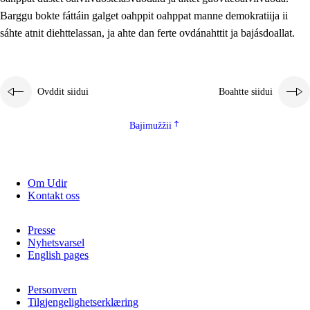
2.5.2
Demokratiija ja mielborgárvuohta
Barggu bokte fáttáin galget oahppit oahppat manne demokratiija ii
sáhte atnit diehttelassan, ja ahte dan ferte ovdánahttit ja bajásdoallat.
2.5.3
Guoddevaš ovdáneapmi
Ovddit siidui
Boahtte siidui
Bajimužžii
Om Udir
Kontakt oss
Presse
Nyhetsvarsel
English pages
Personvern
Tilgjengelighetserklæring