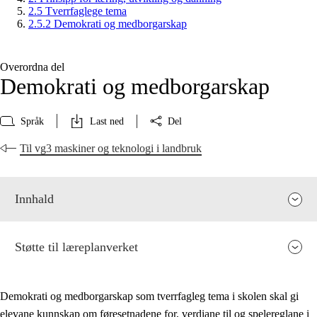
2.5 Tverrfaglege tema
2.5.2 Demokrati og medborgarskap
Overordna del
Demokrati og medborgarskap
Språk
Last ned
Del
Til vg3 maskiner og teknologi i landbruk
Innhald
Støtte til læreplanverket
Demokrati og medborgarskap som tverrfagleg tema i skolen skal gi
elevane kunnskap om føresetnadene for, verdiane til og spelereglane i