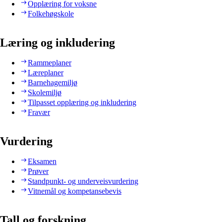
Opplæring for voksne
Folkehøgskole
Læring og inkludering
Rammeplaner
Læreplaner
Barnehagemiljø
Skolemiljø
Tilpasset opplæring og inkludering
Fravær
Vurdering
Eksamen
Prøver
Standpunkt- og underveisvurdering
Vitnemål og kompetansebevis
Tall og forskning