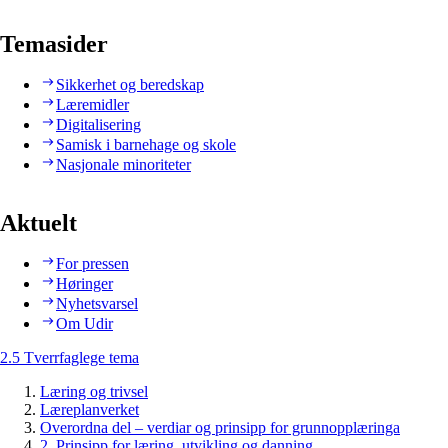
Temasider
Sikkerhet og beredskap
Læremidler
Digitalisering
Samisk i barnehage og skole
Nasjonale minoriteter
Aktuelt
For pressen
Høringer
Nyhetsvarsel
Om Udir
2.5 Tverrfaglege tema
Læring og trivsel
Læreplanverket
Overordna del – verdiar og prinsipp for grunnopplæringa
2. Prinsipp for læring, utvikling og danning