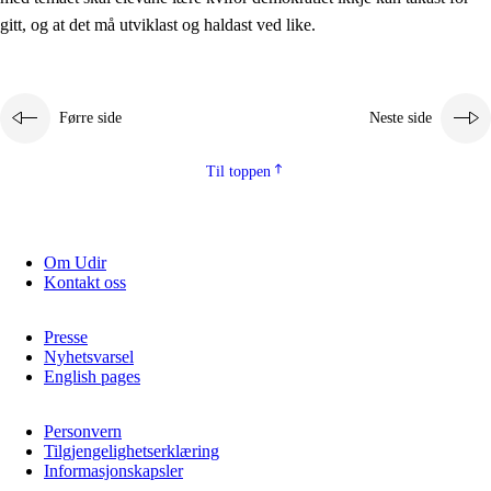
2.5.2
Demokrati og medborgarskap
gitt, og at det må utviklast og haldast ved like.
2.5.3
Berekraftig utvikling
Førre side
Neste side
Til toppen
Om Udir
Kontakt oss
Presse
Nyhetsvarsel
English pages
Personvern
Tilgjengelighetserklæring
Informasjonskapsler