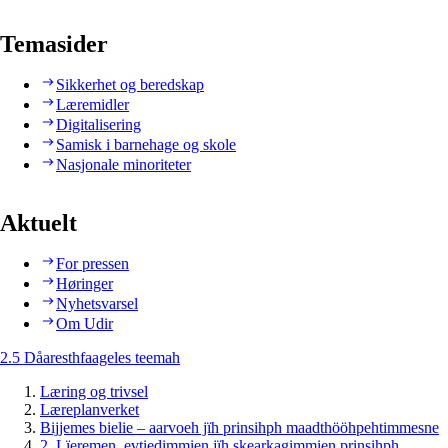
Temasider
Sikkerhet og beredskap
Læremidler
Digitalisering
Samisk i barnehage og skole
Nasjonale minoriteter
Aktuelt
For pressen
Høringer
Nyhetsvarsel
Om Udir
2.5 Dåaresthfaageles teemah
Læring og trivsel
Læreplanverket
Bijjemes bielie – aarvoeh jïh prinsihph maadthööhpehtimmesne
2. Lïeremen, evtiedimmien jïh skearkagimmien prinsihph