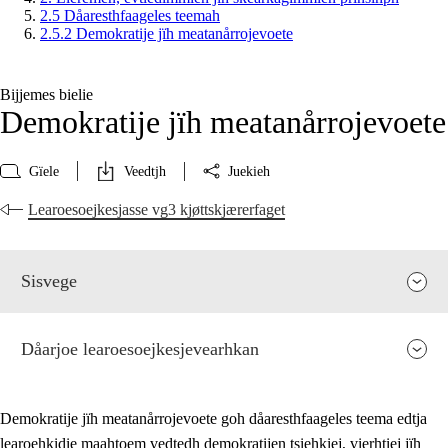
2.5 Dåaresthfaageles teemah
2.5.2 Demokratije jïh meatanårrojevoete
Bijjemes bielie
Demokratije jïh meatanårrojevoete
Gïele
Veedtjh
Juekieh
Learoesoejkesjasse vg3 kjøttskjærerfaget
Sisvege
Dåarjoe learoesoejkesjevearhkan
Demokratije jïh meatanårrojevoete goh dåaresthfaageles teema edtja
learoehkidie maahtoem vedtedh demokratijen tsiehkiej, vierhtiej jïh