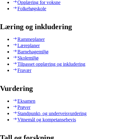
Opplæring for voksne
Folkehøgskole
Læring og inkludering
Rammeplaner
Læreplaner
Barnehagemiljø
Skolemiljø
Tilpasset opplæring og inkludering
Fravær
Vurdering
Eksamen
Prøver
Standpunkt- og underveisvurdering
Vitnemål og kompetansebevis
Tall og forskning