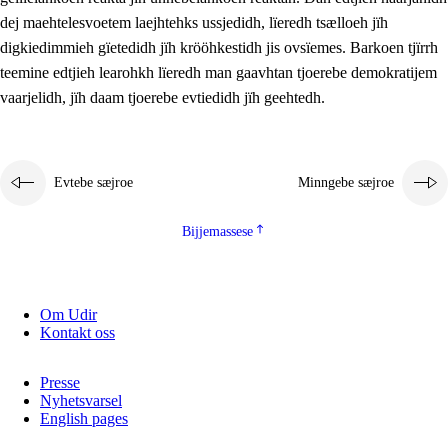
2.5.2
Demokratije jïh meatanårrojevoete
dej maehtelesvoetem laejhtehks ussjedidh, lïeredh tsælloeh jïh
digkiedimmieh gïetedidh jïh krööhkestidh jis ovsïemes. Barkoen tjïrrh
2.5.3
Monnehke evtiedimmie
teemine edtjieh learohkh lïeredh man gaavhtan tjoerebe demokratijem
vaarjelidh, jïh daam tjoerebe evtiedidh jïh geehtedh.
Evtebe sæjroe
Minngebe sæjroe
Bijjemassese
Om Udir
Kontakt oss
Presse
Nyhetsvarsel
English pages