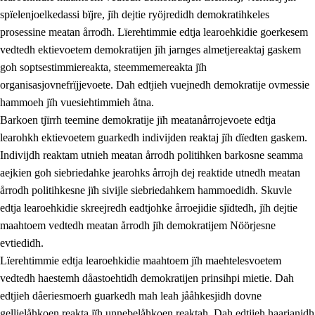
spïelenjoelkedassi bïjre, jïh dejtie ryöjredidh demokratihkeles
prosessine meatan årrodh. Lïerehtimmie edtja learoehkidie goerkesem
vedtedh ektievoetem demokratijen jïh jarnges almetjereaktaj gaskem
goh soptsestimmiereakta, steemmemereakta jïh
organisasjovnefrïjjevoete. Dah edtjieh vuejnedh demokratije ovmessie
hammoeh jïh vuesiehtimmieh åtna.
2.
Lïeremen, evtiedimmien jïh skearkagimmien prinsihph
Barkoen tjïrrh teemine demokratije jïh meatanårrojevoete edtja
learohkh ektievoetem guarkedh indivijden reaktaj jïh dïedten gaskem.
2.1
Sosijaale lïereme jïh evtiedimmie
Indivijdh reaktam utnieh meatan årrodh politihken barkosne seamma
2.2
Maahtoe faagine
aejkien goh siebriedahke jearohks årrojh dej reaktide utnedh meatan
årrodh politihkesne jïh sivijle siebriedahkem hammoedidh. Skuvle
2.3
Vihkeles tjiehpiesvoeth
edtja learoehkidie skreejredh eadtjohke årroejidie sjïdtedh, jïh dejtie
2.4
Lïeredh lïeredh
maahtoem vedtedh meatan årrodh jïh demokratijem Nöörjesne
evtiedidh.
Dåaresthfaageles teemah
Lïerehtimmie edtja learoehkidie maahtoem jïh maehtelesvoetem
2.5
Dåaresthfaageles teemah
vedtedh haestemh dåastoehtidh demokratijen prinsihpi mietie. Dah
edtjieh dåeriesmoerh guarkedh mah leah jååhkesjidh dovne
2.5.1
Almetjehealsoe jïh jieledehaalveme
gellielåhkoen reakta jïh unnebelåhkoen reaktah. Dah edtjieh haarjanidh