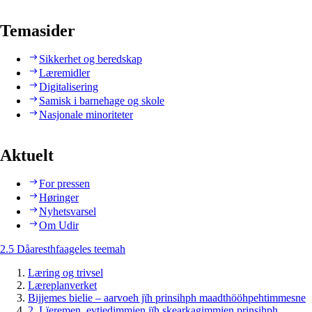
Temasider
Sikkerhet og beredskap
Læremidler
Digitalisering
Samisk i barnehage og skole
Nasjonale minoriteter
Aktuelt
For pressen
Høringer
Nyhetsvarsel
Om Udir
2.5 Dåaresthfaageles teemah
Læring og trivsel
Læreplanverket
Bijjemes bielie – aarvoeh jïh prinsihph maadthööhpehtimmesne
2. Lïeremen, evtiedimmien jïh skearkagimmien prinsihph