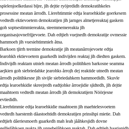
spïelenjoelkedassi bïjre, jïh dejtie ryöjredidh demokratihkeles
prosessine meatan årrodh. Lïerehtimmie edtja learoehkidie goerkesem
vedtedh ektievoetem demokratijen jïh jarnges almetjereaktaj gaskem
goh soptsestimmiereakta, steemmemereakta jïh
organisasjovnefrïjjevoete. Dah edtjieh vuejnedh demokratije ovmessie
hammoeh jïh vuesiehtimmieh åtna.
2.
Lïeremen, evtiedimmien jïh skearkagimmien prinsihph
Barkoen tjïrrh teemine demokratije jïh meatanårrojevoete edtja
learohkh ektievoetem guarkedh indivijden reaktaj jïh dïedten gaskem.
2.1
Sosijaale lïereme jïh evtiedimmie
Indivijdh reaktam utnieh meatan årrodh politihken barkosne seamma
2.2
Maahtoe faagine
aejkien goh siebriedahke jearohks årrojh dej reaktide utnedh meatan
årrodh politihkesne jïh sivijle siebriedahkem hammoedidh. Skuvle
2.3
Vihkeles tjiehpiesvoeth
edtja learoehkidie skreejredh eadtjohke årroejidie sjïdtedh, jïh dejtie
2.4
Lïeredh lïeredh
maahtoem vedtedh meatan årrodh jïh demokratijem Nöörjesne
evtiedidh.
Dåaresthfaageles teemah
Lïerehtimmie edtja learoehkidie maahtoem jïh maehtelesvoetem
2.5
Dåaresthfaageles teemah
vedtedh haestemh dåastoehtidh demokratijen prinsihpi mietie. Dah
edtjieh dåeriesmoerh guarkedh mah leah jååhkesjidh dovne
2.5.1
Almetjehealsoe jïh jieledehaalveme
gellielåhkoen reakta jïh unnebelåhkoen reaktah. Dah edtjieh haarjanidh