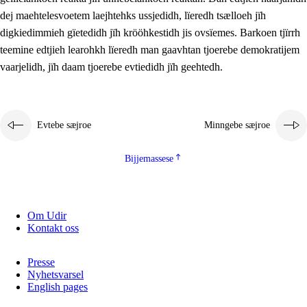
2.5.2
Demokratije jïh meatanårrojevoete
dej maehtelesvoetem laejhtehks ussjedidh, lïeredh tsælloeh jïh
digkiedimmieh gïetedidh jïh krööhkestidh jis ovsïemes. Barkoen tjïrrh
2.5.3
Monnehke evtiedimmie
teemine edtjieh learohkh lïeredh man gaavhtan tjoerebe demokratijem
vaarjelidh, jïh daam tjoerebe evtiedidh jïh geehtedh.
Evtebe sæjroe
Minngebe sæjroe
Bijjemassese
Om Udir
Kontakt oss
Presse
Nyhetsvarsel
English pages