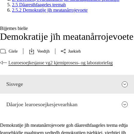
2.5 Dåaresthfaageles teemah
2.5.2 Demokratije jïh meatanårrojevoete
Bijjemes bielie
Demokratije jïh meatanårrojevoete
Gïele
Veedtjh
Juekieh
Learoesoejkesjasse vg2 kjemiprosess- og laboratoriefag
Sisvege
Dåarjoe learoesoejkesjevearhkan
Demokratije jïh meatanårrojevoete goh dåaresthfaageles teema edtja
learoehkidie maahtoem vedtedh demokratijen tsiehkiej, vierhtiej jïh