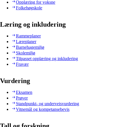
Opplæring for voksne
Folkehøgskole
Læring og inkludering
Rammeplaner
Læreplaner
Barnehagemiljø
Skolemiljø
Tilpasset opplæring og inkludering
Fravær
Vurdering
Eksamen
Prøver
Standpunkt- og underveisvurdering
Vitnemål og kompetansebevis
Tall og forskning