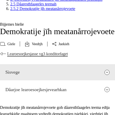
2.5 Dåaresthfaageles teemah
2.5.2 Demokratije jïh meatanårrojevoete
Bijjemes bielie
Demokratije jïh meatanårrojevoete
Gïele
Veedtjh
Juekieh
Learoesoejkesjasse vg3 konditorfaget
Sisvege
Dåarjoe learoesoejkesjevearhkan
Demokratije jïh meatanårrojevoete goh dåaresthfaageles teema edtja
learoehkidie maahtoem vedtedh demokratijen tsiehkiej, vierhtiej jïh