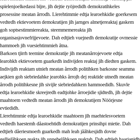
spïelenjoelkedassi bïjre, jïh dejtie ryöjredidh demokratihkeles
prosessine meatan årrodh. Lïerehtimmie edtja learoehkidie goerkesem
vedtedh ektievoetem demokratijen jïh jarnges almetjereaktaj gaskem
goh soptsestimmiereakta, steemmemereakta jïh
organisasjovnefrïjjevoete. Dah edtjieh vuejnedh demokratije ovmessie
hammoeh jïh vuesiehtimmieh åtna.
2.
Lïeremen, evtiedimmien jïh skearkagimmien prinsihph
Barkoen tjïrrh teemine demokratije jïh meatanårrojevoete edtja
learohkh ektievoetem guarkedh indivijden reaktaj jïh dïedten gaskem.
2.1
Sosijaale lïereme jïh evtiedimmie
Indivijdh reaktam utnieh meatan årrodh politihken barkosne seamma
2.2
Maahtoe faagine
aejkien goh siebriedahke jearohks årrojh dej reaktide utnedh meatan
årrodh politihkesne jïh sivijle siebriedahkem hammoedidh. Skuvle
2.3
Vihkeles tjiehpiesvoeth
edtja learoehkidie skreejredh eadtjohke årroejidie sjïdtedh, jïh dejtie
2.4
Lïeredh lïeredh
maahtoem vedtedh meatan årrodh jïh demokratijem Nöörjesne
evtiedidh.
Dåaresthfaageles teemah
Lïerehtimmie edtja learoehkidie maahtoem jïh maehtelesvoetem
2.5
Dåaresthfaageles teemah
vedtedh haestemh dåastoehtidh demokratijen prinsihpi mietie. Dah
edtjieh dåeriesmoerh guarkedh mah leah jååhkesjidh dovne
2.5.1
Almetjehealsoe jïh jieledehaalveme
gellielåhkoen reakta jïh unnebelåhkoen reaktah. Dah edtjieh haarjanidh