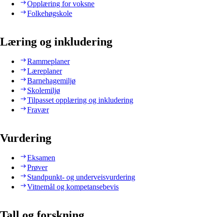
Opplæring for voksne
Folkehøgskole
Læring og inkludering
Rammeplaner
Læreplaner
Barnehagemiljø
Skolemiljø
Tilpasset opplæring og inkludering
Fravær
Vurdering
Eksamen
Prøver
Standpunkt- og underveisvurdering
Vitnemål og kompetansebevis
Tall og forskning