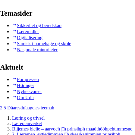
Temasider
Sikkerhet og beredskap
Læremidler
Digitalisering
Samisk i barnehage og skole
Nasjonale minoriteter
Aktuelt
For pressen
Høringer
Nyhetsvarsel
Om Udir
2.5 Dåaresthfaageles teemah
Læring og trivsel
Læreplanverket
Bijjemes bielie – aarvoeh jïh prinsihph maadthööhpehtimmesne
2. Lïeremen, evtiedimmien jïh skearkagimmien prinsihph