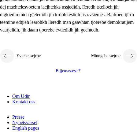
2.5.2
Demokratije jïh meatanårrojevoete
dej maehtelesvoetem laejhtehks ussjedidh, lïeredh tsælloeh jïh
digkiedimmieh gïetedidh jïh krööhkestidh jis ovsïemes. Barkoen tjïrrh
2.5.3
Monnehke evtiedimmie
teemine edtjieh learohkh lïeredh man gaavhtan tjoerebe demokratijem
vaarjelidh, jïh daam tjoerebe evtiedidh jïh geehtedh.
Evtebe sæjroe
Minngebe sæjroe
Bijjemassese
Om Udir
Kontakt oss
Presse
Nyhetsvarsel
English pages