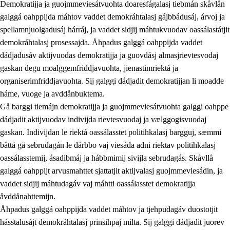
Demokratijja ja guojmmeviesátvuohta doaresfágalasj tiebmán skåvlån
galggá oahppijda máhtov vaddet demokráhtalasj gájbbádusáj, árvoj ja
spellamnjuolgadusáj hárráj, ja vaddet sidjij máhtukvuodav oassálastátjit
demokráhtalasj prosessajda. Åhpadus galggá oahppijda vaddet
dádjadusáv aktijvuodas demokratijja ja guovdásj almasjrievtesvodaj
gaskan degu moalggemfriddjavuohta, jienastimriektá ja
organiserimfriddjavuohta. Sij galggi dádjadit demokratijjan li moadde
háme, vuoge ja avddånbuktema.
2.
Prinsihpa oahppama, åvddånahttema ja ávddama hárráj
Gå barggi tiemájn demokratijja ja guojmmeviesátvuohta galggi oahppe
dádjadit aktijvuodav indivijda rievtesvuodaj ja vælggogisvuodaj
2.1
Sosiála oahppam ja åvddånibme
gaskan. Indivijdan le riektá oassálasstet politihkalasj bargguj, sæmmi
2.2
Máhtudahka fágáj hárráj
båttå gå sebrudagán le dárbbo vaj viesáda adni riektav politihkalasj
oassálasstemij, ásadibmáj ja hábbmimij sivijla sebrudagás. Skåvllå
2.3
Vuodulasj tjehpudagá
galggá oahppijt arvusmahttet sjattatjit aktijvalasj guojmmeviesádin, ja
2.4
Oahppat oahppat
vaddet sidjij máhtudagáv vaj máhtti oassálasstet demokratijja
åvddånahttemijn.
Doaresfágalasj tiemá
Åhpadus galggá oahppijda vaddet máhtov ja tjehpudagáv duostotjit
2.5
Doaresfágalasj tiemá
hásstalusájt demokráhtalasj prinsihpaj milta. Sij galggi dádjadit juorev