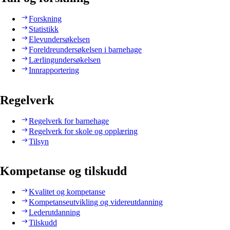
Forskning
Statistikk
Elevundersøkelsen
Foreldreundersøkelsen i barnehage
Lærlingundersøkelsen
Innrapportering
Regelverk
Regelverk for barnehage
Regelverk for skole og opplæring
Tilsyn
Kompetanse og tilskudd
Kvalitet og kompetanse
Kompetanseutvikling og videreutdanning
Lederutdanning
Tilskudd