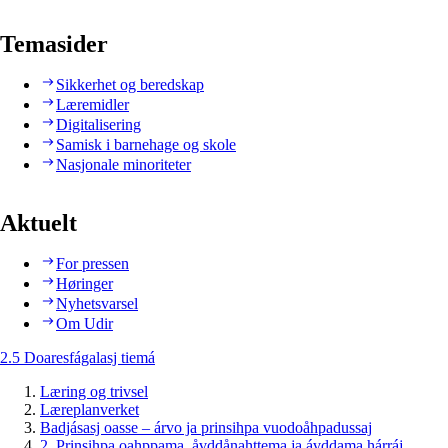
Temasider
Sikkerhet og beredskap
Læremidler
Digitalisering
Samisk i barnehage og skole
Nasjonale minoriteter
Aktuelt
For pressen
Høringer
Nyhetsvarsel
Om Udir
2.5 Doaresfágalasj tiemá
Læring og trivsel
Læreplanverket
Badjásasj oasse – árvo ja prinsihpa vuodoåhpadussaj
2. Prinsihpa oahppama, åvddånahttema ja ávddama hárráj