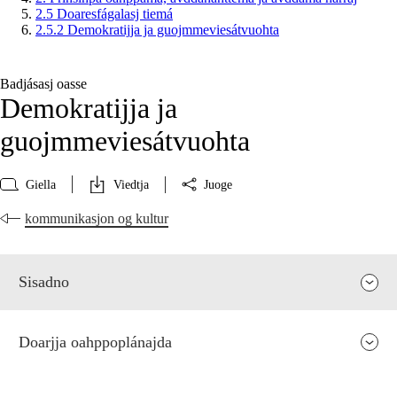
2.5 Doaresfágalasj tiemá
2.5.2 Demokratijja ja guojmmeviesátvuohta
Badjásasj oasse
Demokratijja ja
guojmmeviesátvuohta
Giella
Viedtja
Juoge
kommunikasjon og kultur
Sisadno
Doarjja oahppoplánajda