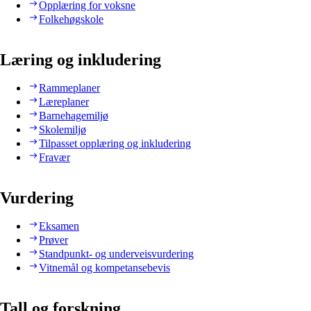
Opplæring for voksne
Folkehøgskole
Læring og inkludering
Rammeplaner
Læreplaner
Barnehagemiljø
Skolemiljø
Tilpasset opplæring og inkludering
Fravær
Vurdering
Eksamen
Prøver
Standpunkt- og underveisvurdering
Vitnemål og kompetansebevis
Tall og forskning