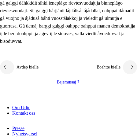
gå galggi dåhkkidit sihki ieneplågo rievtesvuodajt ja binneplågo
2.5.1
Álmmukvarresvuohta ja iellemrijbadibme
rievtesvuodajt. Sij galggi hárjjánit lájttálisát ájádallat, oahppat dåmadit
2.5.2
Demokratijja ja guojmmeviesátvuohta
gå vuojno ja ájádusá båhti vuosstálakkoj ja vieledit gå ulmutja e
guorrasa. Gå tiemáj barggi galggi oahppe oahppat manen demokratijja
2.5.3
Guoddelis åvddånibme
ij le beri doahppit ja agev ij le stuoves, valla viertti åvdeduvvat ja
bisoduvvat.
Åvdep bielle
Boahtte bielle
Bajemussaj
Om Udir
Kontakt oss
Presse
Nyhetsvarsel