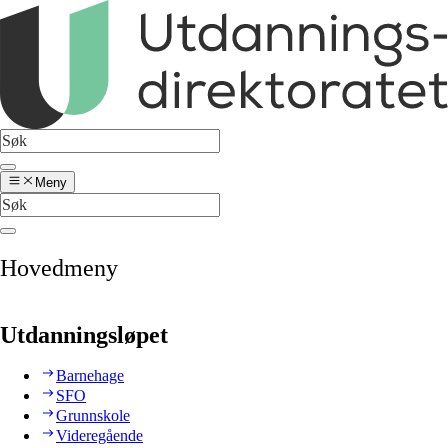
Meny
Hovedmeny
Utdanningsløpet
Barnehage
SFO
Grunnskole
Videregående