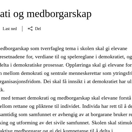
ti og medborgarskap
Last ned
Del
dborgarskap som tverrfagleg tema i skolen skal gi elevane
setnadene for, verdiane til og spelereglane i demokratiet, og
å delta i demokratiske prosessar. Opplæringa skal gi elevane for
 mellom demokrati og sentrale menneskerettar som ytringsfr
ganisasjonsfridom. Dei skal få innsikt i at demokratiet har ul
kk.
med temaet demokrati og medborgarskap skal elevane forstå
om rettane og pliktene til individet. Individa har rett til å de
 samtidig som samfunnet er avhengig av at borgarane bruker r
taking og utforming av det sivile samfunnet. Skolen skal stimul
i aktive medborgarar og gi dei kompetanse til å delta i