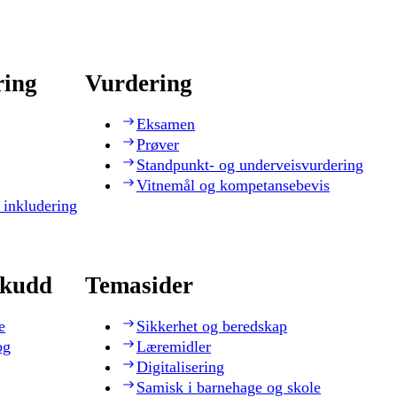
ring
Vurdering
Eksamen
Prøver
Standpunkt- og underveisvurdering
Vitnemål og kompetansebevis
 inkludering
skudd
Temasider
e
Sikkerhet og beredskap
og
Læremidler
Digitalisering
Samisk i barnehage og skole