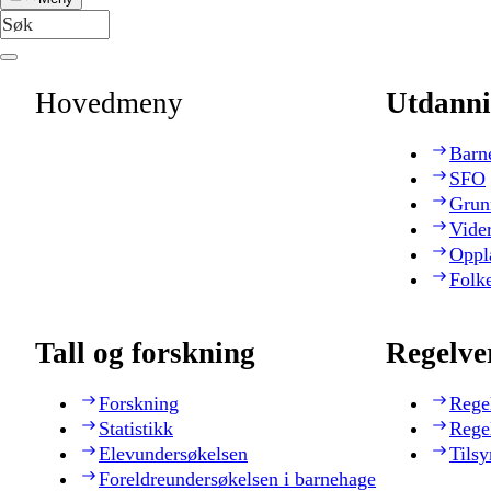
Hovedmeny
Utdanni
Barn
SFO
Grun
Vide
Oppl
Folk
Tall og forskning
Regelve
Forskning
Rege
Statistikk
Rege
Elevundersøkelsen
Tilsy
Foreldreundersøkelsen i barnehage