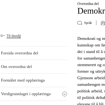
Overordna del
Demokra
Språk
Til duodji
Demokrati og me
kunnskap om føre
dei i stand til 
Forsida overordna del
for samanhengen
stemmerett og or
Om overordna del
former og uttry
Gjennom arbeid 
Formålet med opplæringa
samanhengen mell
politisk arbeid,
Verdigrunnlaget i opplæringa
til politisk del
elevane til å bl