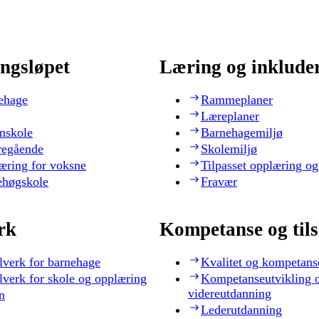
ngsløpet
Læring og inklude
ehage
Rammeplaner
Læreplaner
nskole
Barnehagemiljø
regående
Skolemiljø
æring for voksne
Tilpasset opplæring og
ehøgskole
Fravær
rk
Kompetanse og til
lverk for barnehage
Kvalitet og kompetans
lverk for skole og opplæring
Kompetanseutvikling 
videreutdanning
n
Lederutdanning