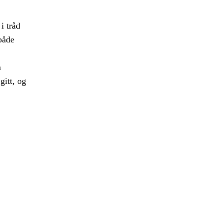
i tråd
både
m
gitt, og