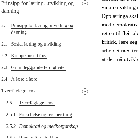
Prinsipp for læring, utvikling og
vidareutvikling
danning
Opplæringa skal 
med demokratisk
2.
Prinsipp for læring, utvikling og
danning
retten til fleirt
kritisk, lære s
2.1
Sosial læring og utvikling
arbeidet med tem
2.2
Kompetanse i faga
at det må utvikl
2.3
Grunnleggjande ferdigheiter
2.4
Å lære å lære
Tverrfaglege tema
2.5
Tverrfaglege tema
2.5.1
Folkehelse og livsmeistring
2.5.2
Demokrati og medborgarskap
2.5.3
Berekraftig utvikling