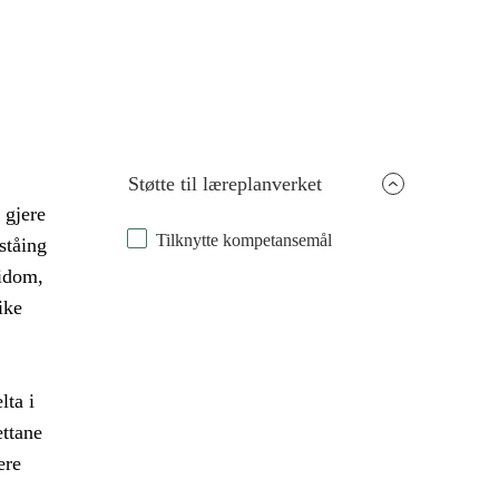
Støtte til læreplanverket
 gjere
Tilknytte kompetansemål
ståing
idom,
ike
lta i
ettane
ere