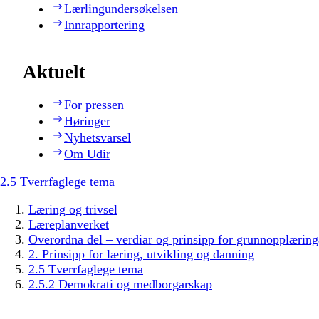
Lærlingundersøkelsen
Innrapportering
Aktuelt
For pressen
Høringer
Nyhetsvarsel
Om Udir
2.5 Tverrfaglege tema
Læring og trivsel
Læreplanverket
Overordna del – verdiar og prinsipp for grunnopplæring
2. Prinsipp for læring, utvikling og danning
2.5 Tverrfaglege tema
2.5.2 Demokrati og medborgarskap