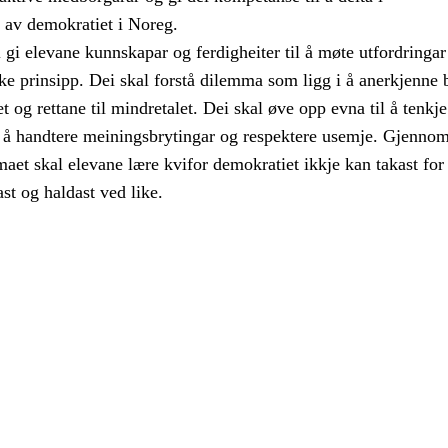
a av demokratiet i Noreg.
gi elevane kunnskapar og ferdigheiter til å møte utfordringar 
e prinsipp. Dei skal forstå dilemma som ligg i å anerkjenne 
alet og rettane til mindretalet. Dei skal øve opp evna til å tenkje
eg å handtere meiningsbrytingar og respektere usemje. Gjenno
aet skal elevane lære kvifor demokratiet ikkje kan takast for 
ast og haldast ved like.