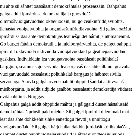
nu ahte sii sáhttet oassálastit demokráhtalaš proseassain. Oahpahus
galgá addit ipmárdusa demokratiija ja guovddáš
olmmošvuoigatvuođaid oktavuođain, nu go cealkinfriddjavuohta,
jienastanvuoigatvuohta ja organisašunfriddjavuohta. Sii galget oažžut
ipmárdusa das ahte demokratiijas leat iešguđet hámit ja albmaneamit.
Go barget fáttáin demokratiija ja mielborgárvuohta, de galget oahppit
2.
Oahppama prinsihpat, ovdáneapmi ja oahppahábmen
ipmirdit oktavuođa indiviidda vuoigatvuođaid ja geatnegasvuođaid
gaskkas. Indiviiddain lea vuoigatvuohta oassálastit politihkalaš
2.1
Sosiála oahppan ja ovdáneapmi
bargguin, seammás go servodat lea sorjavaš das ahte álbmot geavaha
2.2
Gealbu fágain
vuoigatvuođaid oassálastit politihkalaš barggus ja hábmet siviila
servodaga. Skuvla galgá arvvosmahttit ohppiid šaddat aktiivvalaš
2.3
Vuođđogálggat
mielborgárin, ja addit sidjiide gealbbu oassálastit demokratiija viidáset
2.4
Oahppat oahppat
ovdánahttimis Norggas.
Oahpahus galgá addit ohppiide máhtu ja gálggaid dustet hástalusaid
Fágaidrasttideaddji fáttát
demokráhtalaš prinsihpaid mielde. Sii galget ipmirdit dilemmaid mat
2.5
Fágaidrasttideaddji fáttát
leat das ahte dohkkehit sihke eanetlogu rievtti ja unnitlogu
vuoigatvuođaid. Sii galget hárjehallat dáiddu jurddašit kritihkalaččat,
2.5.1
Álbmotdearvvašvuohta ja eallimis birget
oahppat dustet oaivilvuostelasvuođaid ja áktet guovtteoaivilvuođa.