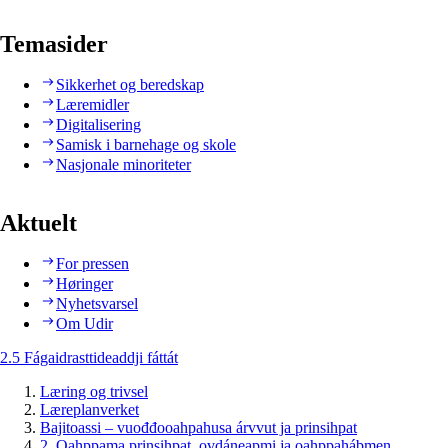
Temasider
Sikkerhet og beredskap
Læremidler
Digitalisering
Samisk i barnehage og skole
Nasjonale minoriteter
Aktuelt
For pressen
Høringer
Nyhetsvarsel
Om Udir
2.5 Fágaidrasttideaddji fáttát
Læring og trivsel
Læreplanverket
Bajitoassi – vuođđooahpahusa árvvut ja prinsihpat
2. Oahppama prinsihpat, ovdáneapmi ja oahppahábmen