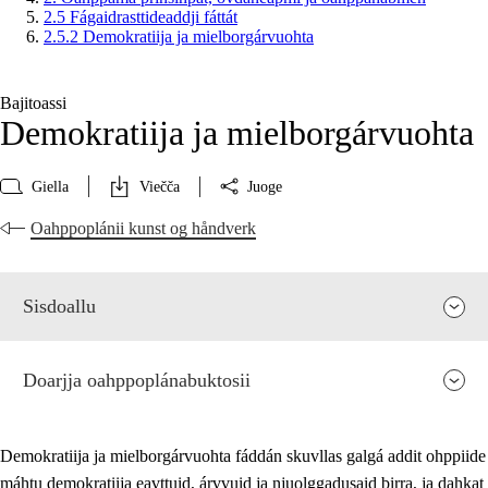
2.5 Fágaidrasttideaddji fáttát
2.5.2 Demokratiija ja mielborgárvuohta
Bajitoassi
Demokratiija ja mielborgárvuohta
Giella
Viečča
Juoge
Oahppoplánii kunst og håndverk
Sisdoallu
Doarjja oahppoplánabuktosii
Demokratiija ja mielborgárvuohta fáddán skuvllas galgá addit ohppiide
máhtu demokratiija eavttuid, árvvuid ja njuolggadusaid birra, ja dahkat