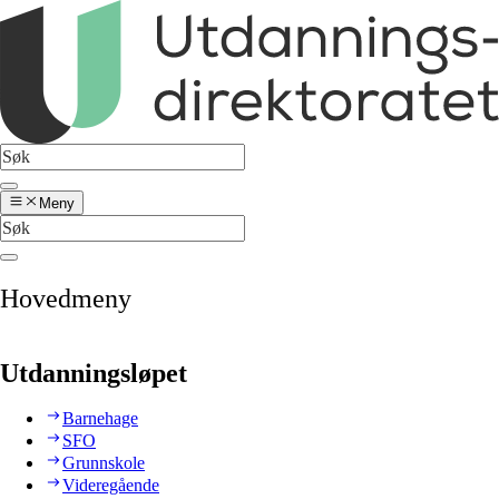
Meny
Hovedmeny
Utdanningsløpet
Barnehage
SFO
Grunnskole
Videregående