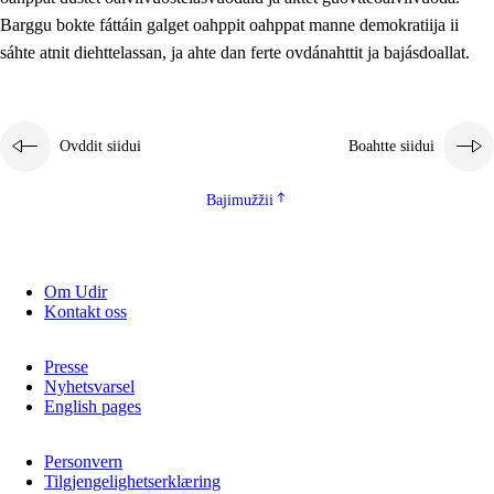
2.5.2
Demokratiija ja mielborgárvuohta
Barggu bokte fáttáin galget oahppit oahppat manne demokratiija ii
sáhte atnit diehttelassan, ja ahte dan ferte ovdánahttit ja bajásdoallat.
2.5.3
Guoddevaš ovdáneapmi
Ovddit siidui
Boahtte siidui
Bajimužžii
Om Udir
Kontakt oss
Presse
Nyhetsvarsel
English pages
Personvern
Tilgjengelighetserklæring