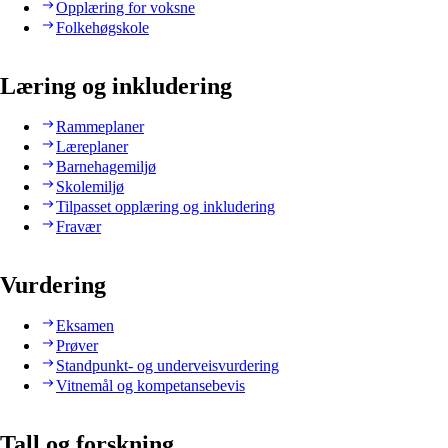
Opplæring for voksne
Folkehøgskole
Læring og inkludering
Rammeplaner
Læreplaner
Barnehagemiljø
Skolemiljø
Tilpasset opplæring og inkludering
Fravær
Vurdering
Eksamen
Prøver
Standpunkt- og underveisvurdering
Vitnemål og kompetansebevis
Tall og forskning