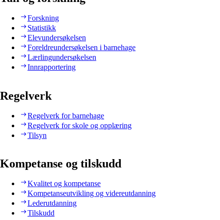
Forskning
Statistikk
Elevundersøkelsen
Foreldreundersøkelsen i barnehage
Lærlingundersøkelsen
Innrapportering
Regelverk
Regelverk for barnehage
Regelverk for skole og opplæring
Tilsyn
Kompetanse og tilskudd
Kvalitet og kompetanse
Kompetanseutvikling og videreutdanning
Lederutdanning
Tilskudd