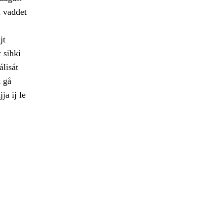
a vaddet
jt
 sihki
álisát
t gå
a ij le