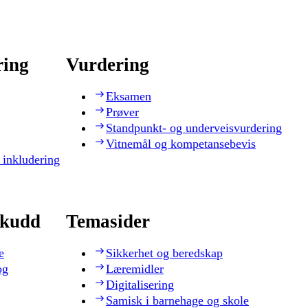
ring
Vurdering
Eksamen
Prøver
Standpunkt- og underveisvurdering
Vitnemål og kompetansebevis
 inkludering
skudd
Temasider
e
Sikkerhet og beredskap
og
Læremidler
Digitalisering
Samisk i barnehage og skole