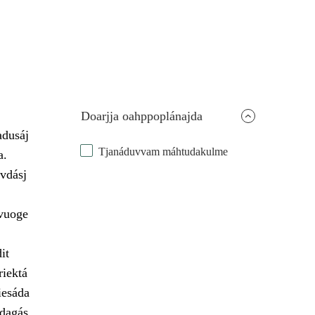
Doarjja oahppoplánajda
adusáj
Tjanáduvvam máhtudakulme
a.
vdásj
 vuoge
it
riektá
iesáda
udagás.