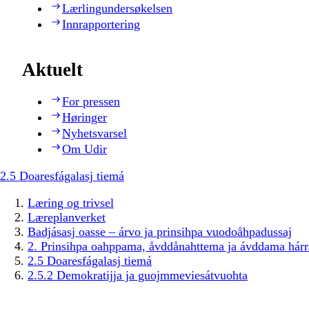
Lærlingundersøkelsen
Innrapportering
Aktuelt
For pressen
Høringer
Nyhetsvarsel
Om Udir
2.5 Doaresfágalasj tiemá
Læring og trivsel
Læreplanverket
Badjásasj oasse – árvo ja prinsihpa vuodoåhpadussaj
2. Prinsihpa oahppama, åvddånahttema ja ávddama hárr
2.5 Doaresfágalasj tiemá
2.5.2 Demokratijja ja guojmmeviesátvuohta