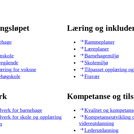
ngsløpet
Læring og inklude
ehage
Rammeplaner
Læreplaner
nskole
Barnehagemiljø
regående
Skolemiljø
æring for voksne
Tilpasset opplæring og
ehøgskole
Fravær
rk
Kompetanse og til
lverk for barnehage
Kvalitet og kompetans
lverk for skole og opplæring
Kompetanseutvikling 
videreutdanning
n
Lederutdanning