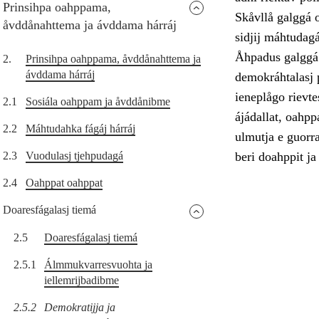
Prinsihpa oahppama,
Skåvllå galggá o
åvddånahttema ja ávddama hárráj
sidjij máhtudagá
Åhpadus galggá 
2.
Prinsihpa oahppama, åvddånahttema ja
ávddama hárráj
demokráhtalasj p
ieneplågo rievtes
2.1
Sosiála oahppam ja åvddånibme
ájádallat, oahpp
2.2
Máhtudahka fágáj hárráj
ulmutja e guorr
2.3
Vuodulasj tjehpudagá
beri doahppit ja
2.4
Oahppat oahppat
Doaresfágalasj tiemá
2.5
Doaresfágalasj tiemá
2.5.1
Álmmukvarresvuohta ja
iellemrijbadibme
2.5.2
Demokratijja ja