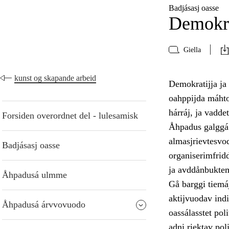
Badjásasj oasse
Demokra
Giella
kunst og skapande arbeid
Demokratijja ja
oahppijda máhto
hárráj, ja vadde
Forsiden overordnet del - lulesamisk
Åhpadus galggá 
almasjrievtesvo
Badjásasj oasse
organiserimfrid
ja avddånbukte
Åhpadusá ulmme
Gå barggi tiemá
aktijvuodav indi
Åhpadusá árvvovuodo
oassálasstet pol
adni riektav pol