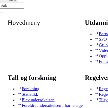
Hovedmeny
Utdanni
Barn
SFO
Grun
Vide
Oppl
Folk
Tall og forskning
Regelve
Forskning
Rege
Statistikk
Rege
Elevundersøkelsen
Tilsy
Foreldreundersøkelsen i barnehage