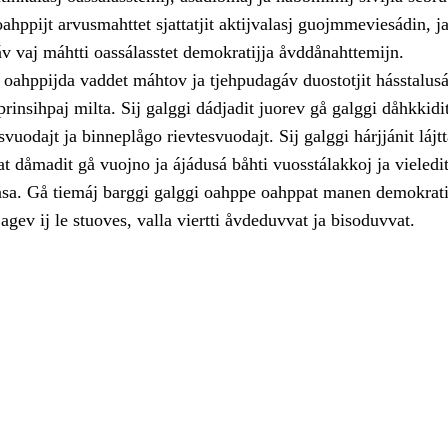
ahppijt arvusmahttet sjattatjit aktijvalasj guojmmeviesádin, j
v vaj máhtti oassálasstet demokratijja åvddånahttemijn.
oahppijda vaddet máhtov ja tjehpudagáv duostotjit hásstalusá
rinsihpaj milta. Sij galggi dádjadit juorev gå galggi dåhkkidit
vuodajt ja binneplågo rievtesvuodajt. Sij galggi hárjjánit lájtt
at dåmadit gå vuojno ja ájádusá båhti vuosstálakkoj ja vieledi
asa. Gå tiemáj barggi galggi oahppe oahppat manen demokratijj
 agev ij le stuoves, valla viertti åvdeduvvat ja bisoduvvat.