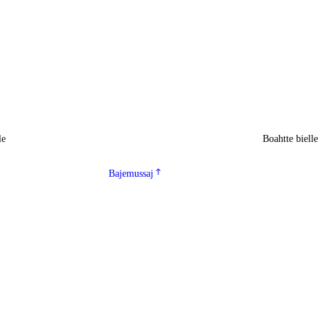
le
Boahtte biell
Bajemussaj