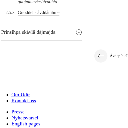
guojmmeviesátvuohta
2.5.3
Guoddelis åvddånibme
Prinsihpa skåvlå dåjmajda
Åvdep biel
Om Udir
Kontakt oss
Presse
Nyhetsvarsel
English pages