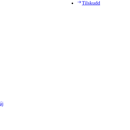
Tilskudd
áj