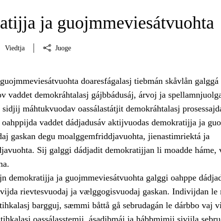
tijja ja guojmmeviesátvuohta
Viedtja
Juoge
 guojmmeviesátvuohta doaresfágalasj tiebmán skåvlån galggá
v vaddet demokráhtalasj gájbbádusáj, árvoj ja spellamnjuolg
t sidjij máhtukvuodav oassálastátjit demokráhtalasj prosessajd
oahppijda vaddet dádjadusáv aktijvuodas demokratijja ja guo
daj gaskan degu moalggemfriddjavuohta, jienastimriektá ja
djavuohta. Sij galggi dádjadit demokratijjan li moadde háme,
ma.
jn demokratijja ja guojmmeviesátvuohta galggi oahppe dádjad
vijda rievtesvuodaj ja vælggogisvuodaj gaskan. Indivijdan le 
itihkalasj bargguj, sæmmi båttå gå sebrudagán le dárbbo vaj v
itihkalasj oassálasstemij, ásadibmáj ja hábbmimij sivijla sebr