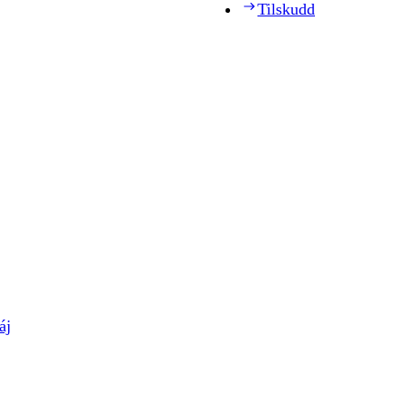
Tilskudd
áj