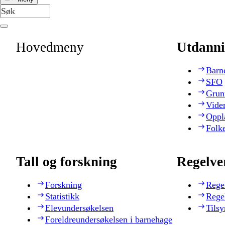
Hovedmeny
Utdanni
Barn
SFO
Grun
Vide
Oppl
Folk
Tall og forskning
Regelve
Forskning
Rege
Statistikk
Rege
Elevundersøkelsen
Tilsy
Foreldreundersøkelsen i barnehage