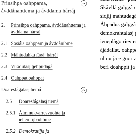
Prinsihpa oahppama,
Skåvllå galggá o
åvddånahttema ja ávddama hárráj
sidjij máhtudagá
Åhpadus galggá 
2.
Prinsihpa oahppama, åvddånahttema ja
ávddama hárráj
demokráhtalasj p
ieneplågo rievtes
2.1
Sosiála oahppam ja åvddånibme
ájádallat, oahpp
2.2
Máhtudahka fágáj hárráj
ulmutja e guorr
2.3
Vuodulasj tjehpudagá
beri doahppit ja
2.4
Oahppat oahppat
Doaresfágalasj tiemá
2.5
Doaresfágalasj tiemá
2.5.1
Álmmukvarresvuohta ja
iellemrijbadibme
2.5.2
Demokratijja ja