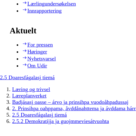
Lærlingundersøkelsen
Innrapportering
Aktuelt
For pressen
Høringer
Nyhetsvarsel
Om Udir
2.5 Doaresfágalasj tiemá
Læring og trivsel
Læreplanverket
Badjásasj oasse – árvo ja prinsihpa vuodoåhpadussaj
2. Prinsihpa oahppama, åvddånahttema ja ávddama hárr
2.5 Doaresfágalasj tiemá
2.5.2 Demokratijja ja guojmmeviesátvuohta