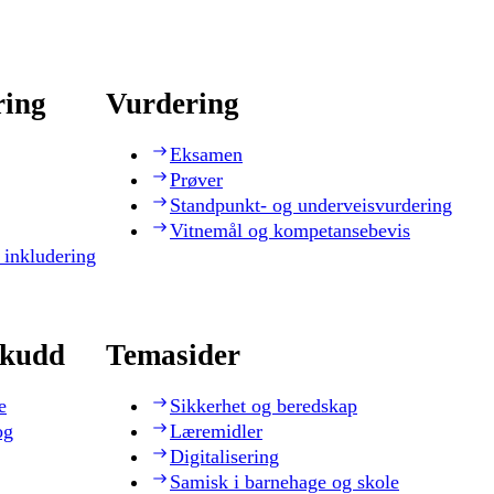
ring
Vurdering
Eksamen
Prøver
Standpunkt- og underveisvurdering
Vitnemål og kompetansebevis
 inkludering
skudd
Temasider
e
Sikkerhet og beredskap
og
Læremidler
Digitalisering
Samisk i barnehage og skole