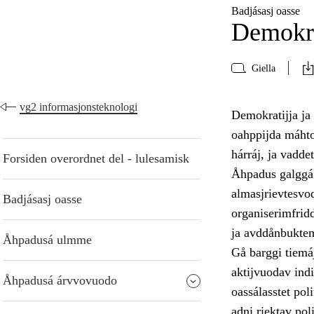
Badjásasj oasse
Demokra
Giella
vg2 informasjonsteknologi
Demokratijja ja
oahppijda máhto
hárráj, ja vadde
Forsiden overordnet del - lulesamisk
Åhpadus galggá 
almasjrievtesvo
Badjásasj oasse
organiserimfrid
ja avddånbukte
Åhpadusá ulmme
Gå barggi tiemá
aktijvuodav indi
Åhpadusá árvvovuodo
oassálasstet pol
adni riektav pol