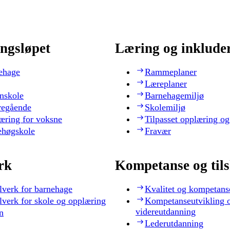
ngsløpet
Læring og inklude
ehage
Rammeplaner
Læreplaner
nskole
Barnehagemiljø
regående
Skolemiljø
æring for voksne
Tilpasset opplæring og
ehøgskole
Fravær
rk
Kompetanse og til
lverk for barnehage
Kvalitet og kompetans
lverk for skole og opplæring
Kompetanseutvikling 
videreutdanning
n
Lederutdanning