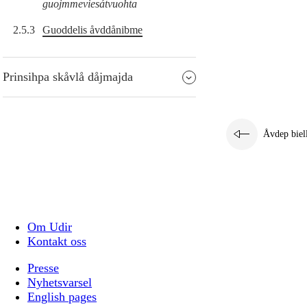
guojmmeviesátvuohta
2.5.3
Guoddelis åvddånibme
Prinsihpa skåvlå dåjmajda
Åvdep biel
Om Udir
Kontakt oss
Presse
Nyhetsvarsel
English pages