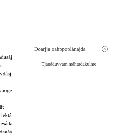
Doarjja oahppoplánajda
adusáj
Tjanáduvvam máhtudakulme
a.
vdásj
 vuoge
it
riektá
iesáda
udagás.