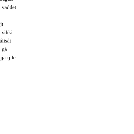
a vaddet
jt
 sihki
álisát
t gå
a ij le