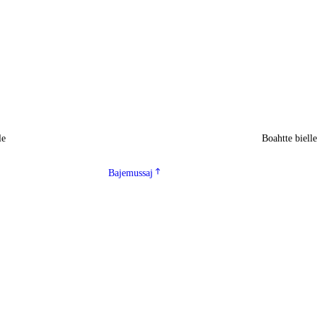
le
Boahtte biell
Bajemussaj