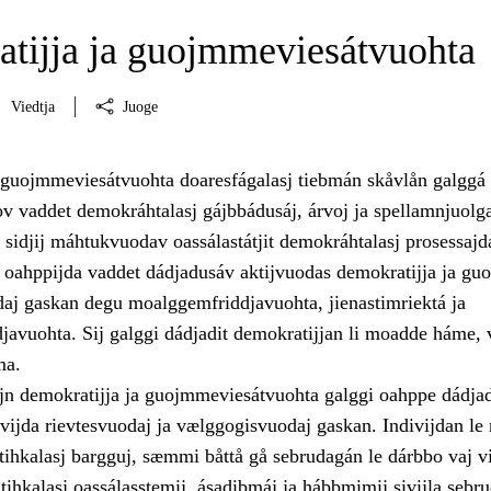
tijja ja guojmmeviesátvuohta
Viedtja
Juoge
 guojmmeviesátvuohta doaresfágalasj tiebmán skåvlån galggá
v vaddet demokráhtalasj gájbbádusáj, árvoj ja spellamnjuolg
t sidjij máhtukvuodav oassálastátjit demokráhtalasj prosessajd
oahppijda vaddet dádjadusáv aktijvuodas demokratijja ja guo
daj gaskan degu moalggemfriddjavuohta, jienastimriektá ja
djavuohta. Sij galggi dádjadit demokratijjan li moadde háme,
ma.
jn demokratijja ja guojmmeviesátvuohta galggi oahppe dádjad
vijda rievtesvuodaj ja vælggogisvuodaj gaskan. Indivijdan le 
itihkalasj bargguj, sæmmi båttå gå sebrudagán le dárbbo vaj v
itihkalasj oassálasstemij, ásadibmáj ja hábbmimij sivijla sebr