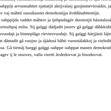
ahppijt arvusmahttet sjattatjit aktijvalasj guojmmeviesádin, j
v vaj máhtti oassálasstet demokratijja åvddånahttemijn.
oahppijda vaddet máhtov ja tjehpudagáv duostotjit hásstalusá
rinsihpaj milta. Sij galggi dádjadit juorev gå galggi dåhkkidit
vuodajt ja binneplågo rievtesvuodajt. Sij galggi hárjjánit lájtt
at dåmadit gå vuojno ja ájádusá båhti vuosstálakkoj ja vieledi
asa. Gå tiemáj barggi galggi oahppe oahppat manen demokratijj
 agev ij le stuoves, valla viertti åvdeduvvat ja bisoduvvat.