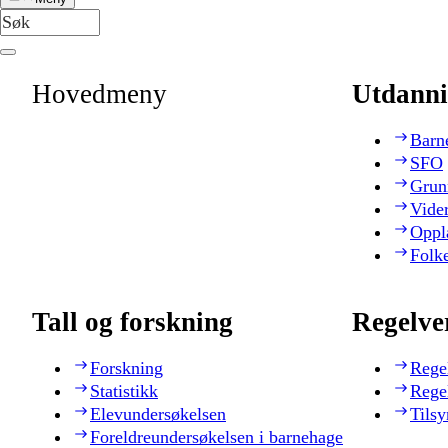
Hovedmeny
Utdanni
Barn
SFO
Grun
Vide
Oppl
Folk
Tall og forskning
Regelve
Forskning
Rege
Statistikk
Rege
Elevundersøkelsen
Tilsy
Foreldreundersøkelsen i barnehage