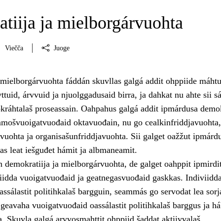
tiija ja mielborgárvuohta
Viečča
Juoge
 mielborgárvuohta fáddán skuvllas galgá addit ohppiide máht
ttuid, árvvuid ja njuolggadusaid birra, ja dahkat nu ahte sii sá
okráhtalaš proseassain. Oahpahus galgá addit ipmárdusa demok
mošvuoigatvuođaid oktavuođain, nu go cealkinfriddjavuohta,
vuohta ja organisašunfriddjavuohta. Sii galget oažžut ipmárd
as leat iešguđet hámit ja albmaneamit.
n demokratiija ja mielborgárvuohta, de galget oahppit ipmirdi
iidda vuoigatvuođaid ja geatnegasvuođaid gaskkas. Indiviidda
ssálastit politihkalaš bargguin, seammás go servodat lea sorj
 geavaha vuoigatvuođaid oassálastit politihkalaš barggus ja h
a. Skuvla galgá arvvosmahttit ohppiid šaddat aktiivvalaš