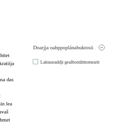
u
Doarjja oahppoplánabuktosii
httet
Laktaseaddji gealbomihttomearit
ratiija
usa das
t
in lea
avaš
ábmet