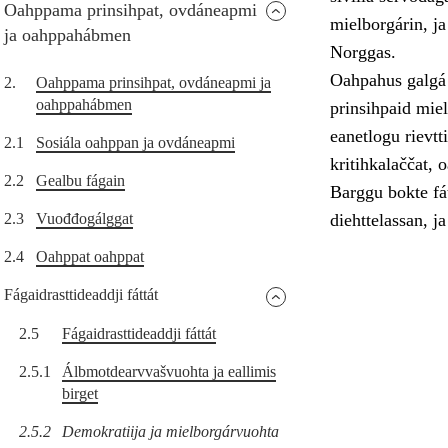
Oahppama prinsihpat, ovdáneapmi
mielborgárin, ja
ja oahppahábmen
Norggas.
Oahpahus galgá 
2.
Oahppama prinsihpat, ovdáneapmi ja
oahppahábmen
prinsihpaid miel
eanetlogu rievtt
2.1
Sosiála oahppan ja ovdáneapmi
kritihkalaččat, 
2.2
Gealbu fágain
Barggu bokte fát
2.3
Vuođđogálggat
diehttelassan, ja
2.4
Oahppat oahppat
Fágaidrasttideaddji fáttát
2.5
Fágaidrasttideaddji fáttát
2.5.1
Álbmotdearvvašvuohta ja eallimis
birget
2.5.2
Demokratiija ja mielborgárvuohta