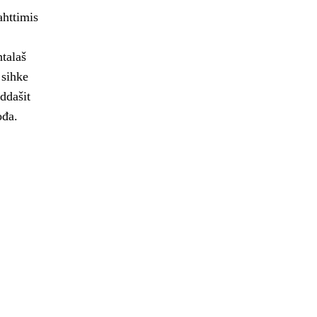
ahttimis
talaš
 sihke
rddašit
ođa.