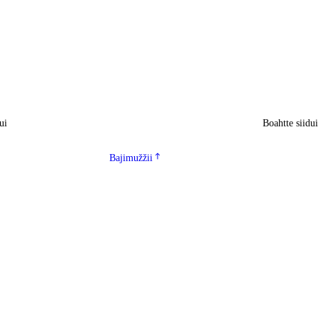
ui
Boahtte siidu
Bajimužžii