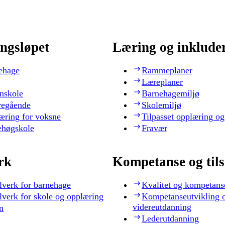
ngsløpet
Læring og inklude
ehage
Rammeplaner
Læreplaner
nskole
Barnehagemiljø
regående
Skolemiljø
æring for voksne
Tilpasset opplæring og
ehøgskole
Fravær
rk
Kompetanse og til
lverk for barnehage
Kvalitet og kompetans
lverk for skole og opplæring
Kompetanseutvikling 
videreutdanning
n
Lederutdanning