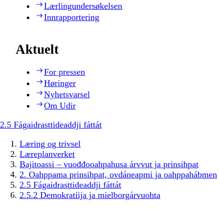
Lærlingundersøkelsen
Innrapportering
Aktuelt
For pressen
Høringer
Nyhetsvarsel
Om Udir
2.5 Fágaidrasttideaddji fáttát
Læring og trivsel
Læreplanverket
Bajitoassi – vuođđooahpahusa árvvut ja prinsihpat
2. Oahppama prinsihpat, ovdáneapmi ja oahppahábmen
2.5 Fágaidrasttideaddji fáttát
2.5.2 Demokratiija ja mielborgárvuohta