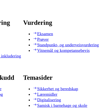
ring
Vurdering
Eksamen
Prøver
Standpunkt- og underveisvurdering
Vitnemål og kompetansebevis
 inkludering
skudd
Temasider
e
Sikkerhet og beredskap
og
Læremidler
Digitalisering
Samisk i barnehage og skole