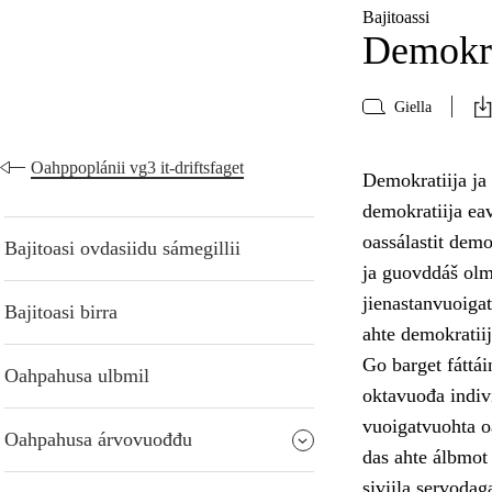
Bajitoassi
Demokra
Giella
Oahppoplánii vg3 it-driftsfaget
Demokratiija ja
demokratiija eav
oassálastit dem
Bajitoasi ovdasiidu sámegillii
ja guovddáš olm
jienastanvuoigat
Bajitoasi birra
ahte demokratiij
Go barget fáttái
Oahpahusa ulbmil
oktavuođa indiv
vuoigatvuohta oa
Oahpahusa árvovuođđu
das ahte álbmot
siviila servodag