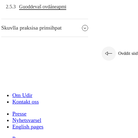
2.5.3
Guoddevaš ovdáneapmi
Skuvlla praksisa prinsihpat
Ovddit siid
Om Udir
Kontakt oss
Presse
Nyhetsvarsel
English pages