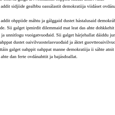
 addit sidjiide gealbbu oassálastit demokratiija viidáset ovdán
addit ohppiide máhtu ja gálggaid dustet hástalusaid demokráh
de. Sii galget ipmirdit dilemmaid mat leat das ahte dohkkehit
i ja unnitlogu vuoigatvuođaid. Sii galget hárjehallat dáiddu ju
oahppat dustet oaivilvuostelasvuođaid ja áktet guovtteoaivilvu
táin galget oahppit oahppat manne demokratiija ii sáhte atnit
 ahte dan ferte ovdánahttit ja bajásdoallat.